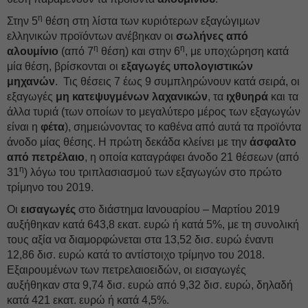
η
Στην 5
θέση στη λίστα των κυριότερων εξαγώγιμων
ελληνικών προϊόντων ανέβηκαν οι
σωλήνες
από
η
η
αλουμίνιο
(από 7
θέση) και στην 6
, με υποχώρηση κατά
μία θέση, βρίσκονται οι
εξαγωγές υπολογιστικών
μηχανών
. Τις θέσεις 7 έως 9 συμπληρώνουν κατά σειρά, οι
εξαγωγές
μη κατεψυγμένων λαχανικών
, τα
ιχθυηρά
και τα
άλλα τυριά (των οποίων το μεγαλύτερο μέρος των εξαγωγών
είναι η
φέτα
), σημειώνοντας το καθένα από αυτά τα προϊόντα
άνοδο μίας θέσης. Η πρώτη δεκάδα κλείνει με την
άσφαλτο
από πετρέλαιο
, η οποία καταγράφει άνοδο 21 θέσεων (από
η
31
) λόγω του τριπλασιασμού των εξαγωγών στο πρώτο
τρίμηνο του 2019.
Οι
εισαγωγές
στο διάστημα Ιανουαρίου – Μαρτίου 2019
αυξήθηκαν κατά 643,8 εκατ. ευρώ ή κατά 5%, με τη συνολική
τους αξία να διαμορφώνεται στα 13,52 δισ. ευρώ έναντι
12,86 δισ. ευρώ κατά το αντίστοιχο τρίμηνο του 2018.
Εξαιρουμένων των πετρελαιοειδών, οι εισαγωγές
αυξήθηκαν στα 9,74 δισ. ευρώ από 9,32 δισ. ευρώ, δηλαδή
κατά 421 εκατ. ευρώ ή κατά 4,5%.