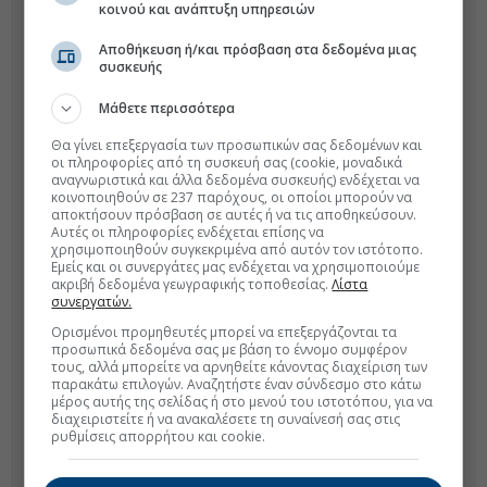
κοινού και ανάπτυξη υπηρεσιών
Αποθήκευση ή/και πρόσβαση στα δεδομένα μιας
συσκευής
Μάθετε περισσότερα
Θα γίνει επεξεργασία των προσωπικών σας δεδομένων και
οι πληροφορίες από τη συσκευή σας (cookie, μοναδικά
αναγνωριστικά και άλλα δεδομένα συσκευής) ενδέχεται να
κοινοποιηθούν σε 237 παρόχους, οι οποίοι μπορούν να
αποκτήσουν πρόσβαση σε αυτές ή να τις αποθηκεύσουν.
Αυτές οι πληροφορίες ενδέχεται επίσης να
χρησιμοποιηθούν συγκεκριμένα από αυτόν τον ιστότοπο.
Εμείς και οι συνεργάτες μας ενδέχεται να χρησιμοποιούμε
ακριβή δεδομένα γεωγραφικής τοποθεσίας.
Λίστα
συνεργατών.
Ορισμένοι προμηθευτές μπορεί να επεξεργάζονται τα
προσωπικά δεδομένα σας με βάση το έννομο συμφέρον
τους, αλλά μπορείτε να αρνηθείτε κάνοντας διαχείριση των
παρακάτω επιλογών. Αναζητήστε έναν σύνδεσμο στο κάτω
μέρος αυτής της σελίδας ή στο μενού του ιστοτόπου, για να
διαχειριστείτε ή να ανακαλέσετε τη συναίνεσή σας στις
ρυθμίσεις απορρήτου και cookie.