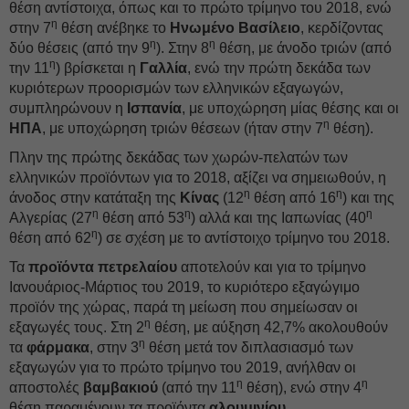
θέση αντίστοιχα, όπως και το πρώτο τρίμηνο του 2018, ενώ
η
στην 7
θέση ανέβηκε το
Ηνωμένο
Βασίλειο
, κερδίζοντας
η
η
δύο θέσεις (από την 9
). Στην 8
θέση, με άνοδο τριών (από
η
την 11
) βρίσκεται η
Γαλλία
, ενώ την πρώτη δεκάδα των
κυριότερων προορισμών των ελληνικών εξαγωγών,
συμπληρώνουν η
Ισπανία
, με υποχώρηση μίας θέσης και οι
η
ΗΠΑ
, με υποχώρηση τριών θέσεων (ήταν στην 7
θέση).
Πλην της πρώτης δεκάδας των χωρών-πελατών των
ελληνικών προϊόντων για το 2018, αξίζει να σημειωθούν, η
η
η
άνοδος στην κατάταξη της
Κίνας
(12
θέση από 16
) και της
η
η
η
Αλγερίας (27
θέση από 53
) αλλά και της Ιαπωνίας (40
η
θέση από 62
) σε σχέση με το αντίστοιχο τρίμηνο του 2018.
Τα
προϊόντα
πετρελαίου
αποτελούν και για το τρίμηνο
Ιανουάριος-Μάρτιος του 2019, το κυριότερο εξαγώγιμο
προϊόν της χώρας, παρά τη μείωση που σημείωσαν οι
η
εξαγωγές τους. Στη 2
θέση, με αύξηση 42,7% ακολουθούν
η
τα
φάρμακα
, στην 3
θέση μετά τον διπλασιασμό των
εξαγωγών για το πρώτο τρίμηνο του 2019, ανήλθαν οι
η
η
αποστολές
βαμβακιού
(από την 11
θέση), ενώ στην 4
θέση παραμένουν τα προϊόντα
αλουμινίου
.