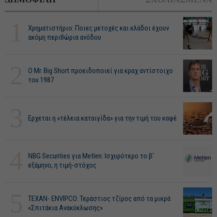
1
Χρηματιστήριο: Ποιες μετοχές και κλάδοι έχουν
ακόμη περιθώρια ανόδου
2
O Mr. Big Short προειδοποιεί για κραχ αντίστοιχο
του 1987
3
Ερχεται η «τέλεια καταιγίδα» για την τιμή του καφέ
4
NBG Securities για Metlen: Ισχυρότερο το β'
εξάμηνο, η τιμή-στόχος
5
ΤΕΧΑΝ- ENVIPCO: Τεράστιος τζίρος από τα μικρά
«Σπιτάκια Ανακύκλωσης»