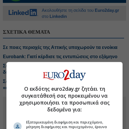
Ακολουθήστε τη σελίδα του
Euro2day.gr
στο
Linkedin
ΣΧΕΤΙΚΑ ΘΕΜΑΤΑ
Σε ποιες περιοχές της Αττικής υποχωρούν τα ενοίκια
Eurobank: Γιατί κέρδισε τις εντυπώσεις στο εξάμηνο
Συντάξεις: Τέλος στον «κόφτη» της προσωπικής
διαφοράς
Σαουδική Αραβία, Τουρκία και Πακιστάν στήνουν
«σουνιτικό ΝΑΤΟ»
Ο εκδότης euro2day.gr ζητάει τη
συγκατάθεσή σας προκειμένου να
χρησιμοποιήσει τα προσωπικά σας
δεδομένα για:
Εξατομικευμένη διαφήμιση και περιεχόμενο,
μέτρηση διαφήμισης και περιεχομένου, έρευνα