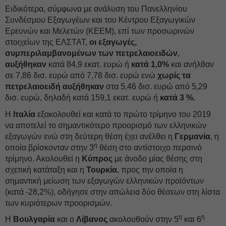
Ειδικότερα, σύμφωνα με ανάλυση του Πανελληνίου
Συνδέσμου Εξαγωγέων και του Κέντρου Εξαγωγικών
Ερευνών και Μελετών (ΚΕΕΜ), επί των προσωρινών
στοιχείων της ΕΛΣΤΑΤ,
οι εξαγωγές,
συμπεριλαμβανομένων των πετρελαιοειδών
,
αυξήθηκαν
κατά 84,9 εκατ. ευρώ ή
κατά 1,0%
και ανήλθαν
σε 7,86 δισ. ευρώ από 7,78 δισ. ευρώ ενώ
χωρίς τα
πετρελαιοειδή αυξήθηκαν
στα 5,46 δισ. ευρώ από 5,29
δισ. ευρώ, δηλαδή κατά 159,1 εκατ. ευρώ ή
κατά 3 %.
Η
Ιταλία
εξακολουθεί και κατά το πρώτο τρίμηνο του 2019
να αποτελεί το σημαντικότερο προορισμό των ελληνικών
εξαγωγών ενώ στη δεύτερη θέση έχει ανέλθει η
Γερμανία
, η
η
οποία βρίσκονταν στην 3
θέση στο αντίστοιχο περσινό
τρίμηνο. Ακολουθεί η
Κύπρος
με άνοδο μίας θέσης στη
σχετική κατάταξη και η
Τουρκία
, προς την οποία η
σημαντική μείωση των εξαγωγών ελληνικών προϊόντων
(κατά -28,2%), οδήγησε στην απώλεια δύο θέσεων στη λίστα
των κυριότερων προορισμών.
η
η
Η
Βουλγαρία
και ο
Λίβανος
ακολουθούν στην 5
και 6