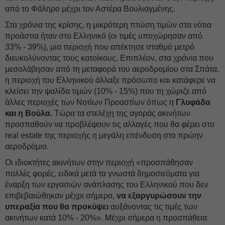
από το Φάληρο μέχρι τον Αστέρα Βουλιαγμένης.
Στα χρόνια της κρίσης, η μικρότερη πτώση τιμών στα νότια
προάστια ήταν στο Ελληνικό (οι τιμές υποχώρησαν από
33% - 39%), μια περιοχή που απέκτησε σταθμό μετρό
διευκολύνοντας τους κατοίκους. Επιπλέον, στα χρόνια που
μεσολάβησαν από τη μεταφορά του αεροδρομίου στα Σπάτα,
η περιοχή του Ελληνικού άλλαξε πρόσωπο και κατάφερε να
κλείσει την ψαλίδα τιμών (10% - 15%) που τη χώριζε από
άλλες περιοχές των Νοτίων Προαστίων όπως η
Γλυφάδα
και η Βούλα.
Τώρα τα στελέχη της αγοράς ακινήτων
προσπαθούν να προβλέψουν τις αλλαγές που θα φέρει στο
real estate της περιοχής η μεγάλη επένδυση στο πρώην
αεροδρόμιο.
Οι ιδιοκτήτες ακινήτων στην περιοχή «προσπάθησαν
πολλές φορές, ειδικά μετά τα γνωστά δημοσιεύματα για
έναρξη των εργασιών ανάπλασης του Ελληνικού που δεν
επιβεβαιώθηκαν μέχρι σήμερα,
να εξαργυρώσουν την
υπεραξία που θα προκύψει
αυξάνοντας τις τιμές των
ακινήτων κατά 10% - 20%». Μέχρι σήμερα η προσπάθεια