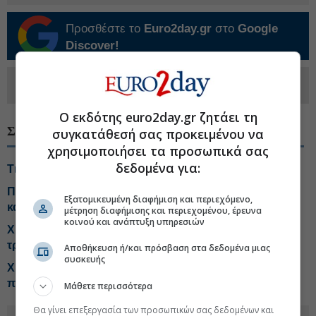
Προσθέστε το
Euro2day.gr
στο
Google
Discover!
Ακολουθήστε τη σελίδα του
Euro2day.gr
στο
Linkedin
Ο εκδότης euro2day.gr ζητάει τη
ΣΧΕΤΙΚΑ ΘΕΜΑΤΑ
συγκατάθεσή σας προκειμένου να
χρησιμοποιήσει τα προσωπικά σας
δεδομένα για:
Τι αλλάζει το χωροταξικό στις τουριστικές επενδύσεις
Πληθωρισμός 3,4% με ανατιμήσεις-φωτιά σε βενζίνη
Εξατομικευμένη διαφήμιση και περιεχόμενο,
και πετρέλαιο κίνησης
μέτρηση διαφήμισης και περιεχομένου, έρευνα
κοινού και ανάπτυξη υπηρεσιών
Χρηματιστήριο: Επανέρχονται οι αγοραστές στις
τράπεζες
Αποθήκευση ή/και πρόσβαση στα δεδομένα μιας
συσκευής
Χρηματιστήριο: Ποιες μετοχές και κλάδοι έχουν ακόμη
περιθώρια ανόδου
Μάθετε περισσότερα
Θα γίνει επεξεργασία των προσωπικών σας δεδομένων και