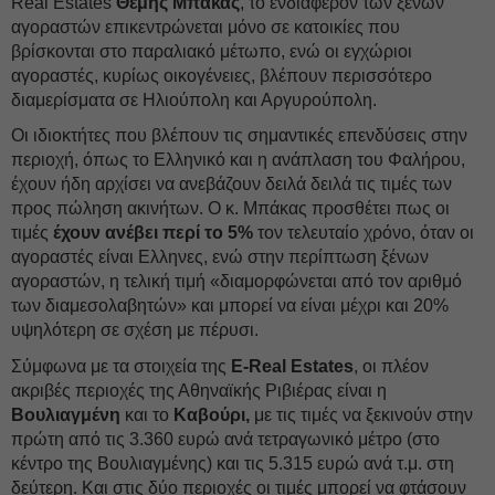
Real Estates
Θέμης Μπάκας
, το ενδιαφέρον των ξένων
αγοραστών επικεντρώνεται μόνο σε κατοικίες που
βρίσκονται στο παραλιακό μέτωπο, ενώ οι εγχώριοι
αγοραστές, κυρίως οικογένειες, βλέπουν περισσότερο
διαμερίσματα σε Ηλιούπολη και Αργυρούπολη.
Οι ιδιοκτήτες που βλέπουν τις σημαντικές επενδύσεις στην
περιοχή, όπως το Ελληνικό και η ανάπλαση του Φαλήρου,
έχουν ήδη αρχίσει να ανεβάζουν δειλά δειλά τις τιμές των
προς πώληση ακινήτων. Ο κ. Μπάκας προσθέτει πως οι
τιμές
έχουν ανέβει περί το 5%
τον τελευταίο χρόνο, όταν οι
αγοραστές είναι Ελληνες, ενώ στην περίπτωση ξένων
αγοραστών, η τελική τιμή «διαμορφώνεται από τον αριθμό
των διαμεσολαβητών» και μπορεί να είναι μέχρι και 20%
υψηλότερη σε σχέση με πέρυσι.
Σύμφωνα με τα στοιχεία της
E-Real Estates
, οι πλέον
ακριβές περιοχές της Αθηναϊκής Ριβιέρας είναι η
Βουλιαγμένη
και το
Καβούρι,
με τις τιμές να ξεκινούν στην
πρώτη από τις 3.360 ευρώ ανά τετραγωνικό μέτρο (στο
κέντρο της Βουλιαγμένης) και τις 5.315 ευρώ ανά τ.μ. στη
δεύτερη. Και στις δύο περιοχές οι τιμές μπορεί να φτάσουν