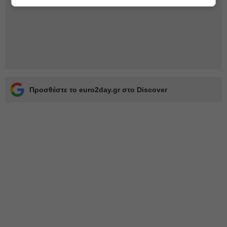
Προσθέστε το euro2day.gr στο Discover