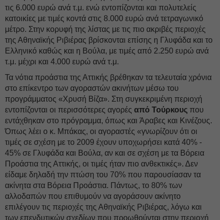
τις 6.000 ευρώ ανά τ.μ. ενώ εντοπίζονται και πολυτελείς
κατοικίες με τιμές κοντά στις 8.000 ευρώ ανά τετραγωνικό
μέτρο. Στην κορυφή της λίστας με τις πιο ακριβές περιοχές
της Αθηναϊκής Ριβιέρας βρίσκονται επίσης η Γλυφάδα και το
Ελληνικό καθώς και η Βούλα, με τιμές από 2.250 ευρώ ανά
τ.μ. μέχρι και 4.000 ευρώ ανά τ.μ.
Τα νότια προάστια της Αττικής βρέθηκαν τα τελευταία χρόνια
στο επίκεντρο των αγοραστών ακινήτων μέσω του
προγράμματος «Χρυσή Βίζα». Στη συγκεκριμένη περιοχή
εντοπίζονται οι περισσότερες αγορές
από Τούρκους
που
εντάχθηκαν στο πρόγραμμα, όπως και Άραβες και Κινέζους.
Όπως λέει ο κ. Μπάκας, οι αγοραστές «γνωρίζουν ότι οι
τιμές σε σχέση με το 2009 έχουν υποχωρήσει κατά 40% -
45% σε Γλυφάδα και Βούλα, αν και σε σχέση με τα Βόρεια
Προάστια της Αττικής, οι τιμές ήταν πιο ανθεκτικές». Δεν
είδαμε δηλαδή την πτώση του 70% που παρουσίασαν τα
ακίνητα στα Βόρεια Προάστια. Πάντως, το 80% των
αλλοδαπών που επιθυμούν να αγοράσουν ακίνητο
επιλέγουν τις περιοχές της Αθηναϊκής Ριβιέρας, λόγω και
των επενδυτικών σχεδίων που προωθούνται στην περιοχή