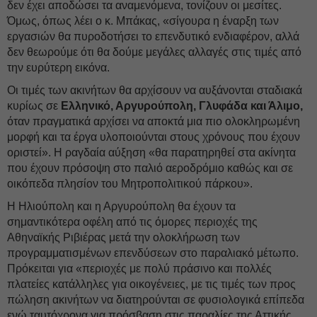
δεν έχει αποδώσει τα αναμενόμενα, τονίζουν οι μεσίτες.
Όμως, όπως λέει ο κ. Μπάκας, «σίγουρα η έναρξη των
εργασιών θα πυροδοτήσει το επενδυτικό ενδιαφέρον, αλλά
δεν θεωρούμε ότι θα δούμε μεγάλες αλλαγές στις τιμές από
την ευρύτερη εικόνα.
Οι τιμές των ακινήτων θα αρχίσουν να αυξάνονται σταδιακά
κυρίως σε
Ελληνικό, Αργυρούπολη, Γλυφάδα και Άλιμο,
όταν πραγματικά αρχίσει να αποκτά μια πιο ολοκληρωμένη
μορφή και τα έργα υλοποιούνται στους χρόνους που έχουν
οριστεί». Η ραγδαία αύξηση «θα παρατηρηθεί στα ακίνητα
που έχουν πρόσοψη στο παλιό αεροδρόμιο καθώς και σε
οικόπεδα πλησίον του Μητροπολιτικού πάρκου».
Η Ηλιούπολη και η Αργυρούπολη θα έχουν τα
σημαντικότερα οφέλη από τις όμορες περιοχές της
Αθηναϊκής Ριβιέρας μετά την ολοκλήρωση των
προγραμματισμένων επενδύσεων στο παραλιακό μέτωπο.
Πρόκειται για «περιοχές με πολύ πράσινο και πολλές
πλατείες κατάλληλες για οικογένειες, με τις τιμές των προς
πώληση ακινήτων να διατηρούνται σε φυσιολογικά επίπεδα
ενώ ταυτόχρονα για πρόσβαση στις παραλίες της Αττικής