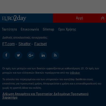
Αρχή
Ταυτότητα
Επικοινωνία
Sitemap
Οροι Χρήσης
Διεθνείς αποκλειστικές συνεργασίες:
FT.com
Stratfor
Factset
Οι τιμές των μετοχών και των δεικτών εμφανίζονται με καθυστέρηση 15’. Οι τιμές των
μετοχών και των ελληνικών δεικτών προέρχονται από την
InBroker
Το σύνολο του περιεχομένου και των υπηρεσιών του euro2day διατίθεται στους
επισκέπτες για προσωπική χρήση. Απαγορεύεται η χρήση και η επαναδημοσίευσή του
χωρίς τη γραπτή άδεια του εκδότη.
Δήλωση Απορρήτου και Προστασίας Δεδομένων Προσωπικού
Χαρακτήρα