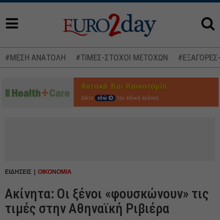
#ΜΕΣΗ ΑΝΑΤΟΛΗ
#ΤΙΜΕΣ-ΣΤΟΧΟΙ ΜΕΤΟΧΩΝ
#ΕΞΑΓΟΡΕΣ
Δείτε
εδώ
την ειδική έκδοση
ΕΙΔΗΣΕΙΣ
ΟΙΚΟΝΟΜΙΑ
Ακίνητα: Οι ξένοι «φουσκώνουν» τις
τιμές στην Αθηναϊκή Ριβιέρα