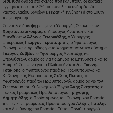
δέσμευση αφορά στο σκέλος που καλύπτουν οι κρατικές
εγγυήσεις ( σ.σ. το 32% του συνολικού ανά τράπεζα
χαρτοφυλακίου δανείων με κρατική εγγύηση) ή στο 100%
της χορήγησης.
Στην τηλεδιάσκεψη μετείχαν ο Υπουργός Οικονομικών
Χρήστος Σταϊκούρας
, ο Υπουργός Ανάπτυξης και
Επενδύσεων
Άδωνις Γεωργιάδης
, ο Υπουργός
Επικρατείας
Γιώργος Γεραπετρίτης
, ο Υφυπουργός
Οικονομικών, αρμόδιος για το Χρηματοπιστωτικό σύστημα,
Γιώργος Ζαββός
, ο Υφυπουργός Ανάπτυξης και
Επενδύσεων, αρμόδιος για τις Δημόσιες Επενδύσεις και το
Εταιρικό Σύμφωνο για το Πλαίσιο Ανάπτυξης
Γιάννης
Τσακίρης
, ο Υφυπουργός παρά τω Πρωθυπουργώ και
Κυβερνητικός Εκπρόσωπος
Στέλιος Πέτσας
, ο
Υφυπουργός παρά τω Πρωθυπουργώ, αρμόδιος για τον
Συντονισμό του Κυβερνητικού Έργου
Άκης Σκέρτσος
, ο
Γενικός Γραμματέας Πρωθυπουργού
Γρηγόρης
Δημητριάδης
, ο Προϊστάμενος του Οικονομικού Γραφείου
της Γενικής Γραμματέας Πρωθυπουργού
Αλέξης Πατέλης
και ο Διευθυντής του Γραφείου Τύπου Πρωθυπουργού