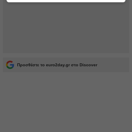
Προσθέστε το euro2day.gr στο Discover