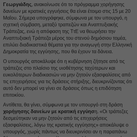
Γεωργιάδης
, ανακοίνωσε ότι το πρόγραμμα χορήγησης
δανείων με κρατικές εγγυήσεις θα είναι έτοιμο στις 15 με 20
Μαΐου. Σήμερα υπογράφηκε, σύμφωνα με τον υπουργό, η
σχετική σύμβαση, μεταξύ τραπεζών και Αναπτυξιακής
Τράπεζας, ενώ η απόφαση της ΤτΕ να θεωρήσει την
Αναπτυξιακή Τράπεζα μέρος του στενού δημόσιου τομέα,
επιλύει διαδικαστικά θέματα για την αναγωγή στην Ελληνική
Δημοκρατία της εγγύησης, που θα έχουν τα δάνεια.
Ο υπουργός αποκάλυψε ότι η κυβέρνηση ζήτησε από τις
τράπεζες στο πλαίσιο της υιοθέτησης ταχύτερων και
ευκολότερων διαδικασιών να μην ζητούν εξασφαλίσεις από
τις επιχειρήσεις για τις δράσεις στήριξης, διευκρινίζοντας ότι
αυτό δεν μπορεί να γίνει σε δράσεις όπως η επιδότηση
επιτοκίου.
Αντίθετα, θα γίνει, σύμφωνα με τον υπουργό στη δράση
χορήγησης δανείων με κρατική εγγύησ
η. «Οι τράπεζες
δεσμεύτηκαν να μην ζητούν από τις επιχειρήσεις
εξασφαλίσεις, λόγω της κρατικής εγγύησης» αποκάλυψε ο
υπουργός, χωρίς πάντως να διευκρινίσει αν η παραπάνω