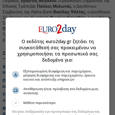
Πειραιώς
Χρήστος Μεγάλου
, ο Διευθύνων Σύμβουλος της
Εθνικής Τράπεζας
Παύλος Μυλωνάς
, ο Διευθύνων
Σύμβουλος της Αlpha Βank
Βασίλης Ψάλτης
, ο Διευθύνων
Σύμβουλος της Eurobank
Φωκίων Καραβίας
, ο Διευθύνων
Σύμβουλος της
Attica Bank
CREDIA -1,74%
Θεόδωρος
Πανταλάκης
, η Πρόεδρος της Ελληνικής Αναπτυξιακής
Τράπεζας
Αθηνά Χατζηπέτρου
και η Γενική Γραμματέας
ΕΕΤ
Χαρούλα Απαλαγάκη
.
Ο εκδότης euro2day.gr ζητάει τη
συγκατάθεσή σας προκειμένου να
χρησιμοποιήσει τα προσωπικά σας
ΣΧΕΤΙΚΑ ΘΕΜΑΤΑ
δεδομένα για:
Χρηματιστήριο: Ποιες μετοχές και κλάδοι έχουν ακόμη
Εξατομικευμένη διαφήμιση και περιεχόμενο,
περιθώρια ανόδου
μέτρηση διαφήμισης και περιεχομένου, έρευνα
κοινού και ανάπτυξη υπηρεσιών
Ποιοι μετέχουν στην Πρωτοβουλια μείωσης τιμών, τι
εκπτώσεις δίνουν
Αποθήκευση ή/και πρόσβαση στα δεδομένα μιας
συσκευής
ΤΕΧΑΝ- ENVIPCO: Τεράστιος τζίρος από τα μικρά
«Σπιτάκια Ανακύκλωσης»
Μάθετε περισσότερα
Metlen: Γκάζι σε τέσσερις άξονες με στόχο EBITDA 2
Θα γίνει επεξεργασία των προσωπικών σας δεδομένων και
δισ. ευρω