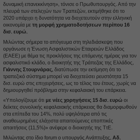
δυναμική επανεκκίνηση», τόνισε ο Πρωθυπουργός. Από την
πλευρά των στελεχών των Τραπεζών, εκτιμήθηκε ότι το
2020 υπάρχει η δυνατότητα να διοχετευτούν στην ελληνική
οικονομία με
τη μορφή χρηματοδοτήσεων περίπου 16
δισ. ευρώ.
Μιλώντας σήμερα το απόγευμα στη τηλεδιάσκεψη που
οργάνωσε η Ένωση Ασφαλιστικών Εταιρειών Ελλάδος
(ΕΑΕΕ) με θέμα τις προκλήσεις της επόμενης ημέρας για τον
ασφαλιστικό κλάδο, ο διοικητής της Τράπεζας της Ελλάδος,
Γιάννης Στουρνάρας,
διατύπωσε την εκτίμηση ότι το
τραπεζικό σύστημα μπορεί να διοχετεύσει ρευστότητα 15
δισ. ευρώ στις επιχειρήσεις, ως το τέλος του έτους, χωρίς να
δημιουργηθεί πρόβλημα στην κεφαλαιακή του επάρκεια.
«Υπολογίζουμε ότι
με νέες χορηγήσεις 15 δισ. ευρώ
οι
δείκτες συνολικής κεφαλαιακής επάρκειας θα διαμορφωθούν
στα επίπεδα του 14%, πολύ υψηλότερα από τις
αναθεωρημένες ελάχιστα απαιτούμενες εποπτικές
απαιτήσεις (11,5%)» ανέφερε ο διοικητής της ΤτΕ.
Μιλώντας στο ίδιο forum ο υπουργός Ανάπτυξης,
Αδ.