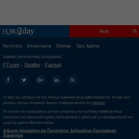
Αρχή
Ταυτότητα
Επικοινωνία
Sitemap
Οροι Χρήσης
Διεθνείς αποκλειστικές συνεργασίες:
FT.com
Stratfor
Factset
Οι τιμές των μετοχών και των δεικτών εμφανίζονται με καθυστέρηση 15’. Οι τιμές των
μετοχών και των ελληνικών δεικτών προέρχονται από την
InBroker
Το σύνολο του περιεχομένου και των υπηρεσιών του euro2day διατίθεται στους
επισκέπτες για προσωπική χρήση. Απαγορεύεται η χρήση και η επαναδημοσίευσή του
χωρίς τη γραπτή άδεια του εκδότη.
Δήλωση Απορρήτου και Προστασίας Δεδομένων Προσωπικού
Χαρακτήρα