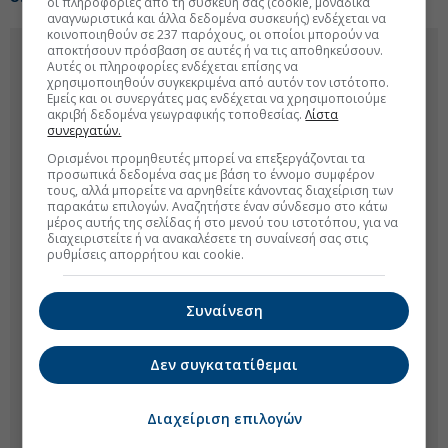
οι πληροφορίες από τη συσκευή σας (cookie, μοναδικά
αναγνωριστικά και άλλα δεδομένα συσκευής) ενδέχεται να
κοινοποιηθούν σε 237 παρόχους, οι οποίοι μπορούν να
αποκτήσουν πρόσβαση σε αυτές ή να τις αποθηκεύσουν.
Αυτές οι πληροφορίες ενδέχεται επίσης να
χρησιμοποιηθούν συγκεκριμένα από αυτόν τον ιστότοπο.
Εμείς και οι συνεργάτες μας ενδέχεται να χρησιμοποιούμε
ακριβή δεδομένα γεωγραφικής τοποθεσίας.
Λίστα
συνεργατών.
Ορισμένοι προμηθευτές μπορεί να επεξεργάζονται τα
προσωπικά δεδομένα σας με βάση το έννομο συμφέρον
τους, αλλά μπορείτε να αρνηθείτε κάνοντας διαχείριση των
παρακάτω επιλογών. Αναζητήστε έναν σύνδεσμο στο κάτω
μέρος αυτής της σελίδας ή στο μενού του ιστοτόπου, για να
διαχειριστείτε ή να ανακαλέσετε τη συναίνεσή σας στις
ρυθμίσεις απορρήτου και cookie.
Συναίνεση
Δεν συγκατατίθεμαι
Διαχείριση επιλογών