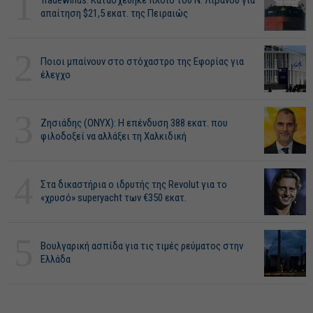
1
Tradewinds: Κατασχέθηκε πλοίο του Ν. Λιβανού για
απαίτηση $21,5 εκατ. της Πειραιώς
2
Ποιοι μπαίνουν στο στόχαστρο της Εφορίας για
έλεγχο
3
Ζησιάδης (ONYX): Η επένδυση 388 εκατ. που
φιλοδοξεί να αλλάξει τη Χαλκιδική
4
Στα δικαστήρια ο ιδρυτής της Revolut για το
«χρυσό» superyacht των €350 εκατ.
5
Βουλγαρική ασπίδα για τις τιμές ρεύματος στην
Ελλάδα