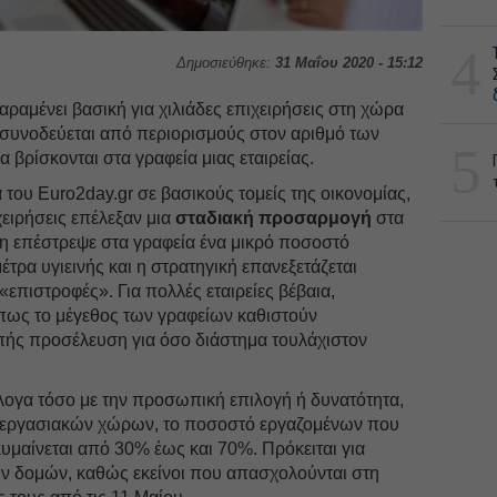
4
Δημοσιεύθηκε:
31 Μαΐου 2020 - 15:12
αραμένει βασική για χιλιάδες επιχειρήσεις στη χώρα
συνοδεύεται από περιορισμούς στον αριθμό των
5
βρίσκονται στα γραφεία μιας εταιρείας.
ου Euro2day.gr σε βασικούς τομείς της οικονομίας,
χειρήσεις επέλεξαν μια
σταδιακή προσαρμογή
στα
η επέστρεψε στα γραφεία ένα μικρό ποσοστό
τρα υγιεινής και η στρατηγική επανεξετάζεται
«επιστροφές». Για πολλές εταιρείες βέβαια,
 όπως το μέγεθος των γραφείων καθιστούν
πής προσέλευση για όσο διάστημα τουλάχιστον
ογα τόσο με την προσωπική επιλογή ή δυνατότητα,
ν εργασιακών χώρων, το ποσοστό εργαζομένων που
κυμαίνεται από 30% έως και 70%. Πρόκειται για
ών δομών, καθώς εκείνοι που απασχολούνται στη