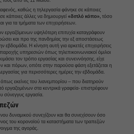
ς τους από τις 11 Μαίου.
 αφενός, καθώς η τηλεργασία φάνηκε σε κάποιες
 σε κάποιες άλλες να δημιουργεί
«διπλό κόπο»,
τόσο
και για τα τμήματα των επιχειρήσεων.
ων εργαζόμενων υψηλότερη επιτυχία καταγράφουν
ερώσει και προ της πανδημίας την εξ αποστάσεως
ην εβδομάδα. Η κίνηση αυτή για αρκετές επιχειρήσεις
ες παροχής υπηρεσιών όπως τηλεπικοινωνιακοί όμιλοι
κιμάσει τον τρόπο εργασίας και συνεννόησης, είχε
ν και πόρων, οπότε στην παρούσα φάση εξετάζεται η
εργασίας για περισσότερες ημέρες την εβδομάδα.
 όπως εκείνες του λιανεμπορίου – που διατηρούν
ό εργαζομένων στα κεντρικά γραφεία- επιστρέφουν
ου σύνεγγυς εργασία.
απεζών
ου δυναμικού συνεχίζουν και θα συνεχίσουν όσο
υνος του κορονοϊού τα καταστήματα των τραπεζών
οιγμα της αγοράς.