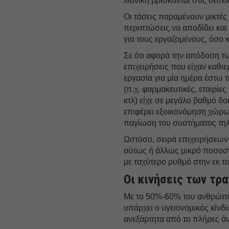
λιανική βρίσκονται στις θέσει
Οι τάσεις παραμένουν μικτές
περιπτώσεις να αποδίδει και
για τους εργαζομένους, όσο 
Σε ότι αφορά την απόδοση τ
επιχειρήσεις που είχαν καθι
εργασία για μία ημέρα έστω τ
(π.χ. φαρμακευτικές, εταιρί
κτλ) είχε σε μεγάλο βαθμό δο
επιφέρει εξοικονόμηση χώρω
παγίωση του συστήματος τηλ
Ωστόσο, σειρά επιχειρήσεων
ούτως ή άλλως μικρό ποσοστ
με ταχύτερο ρυθμό στην εκ τ
Οι κινήσεις των τρ
Με το 50%-60% του ανθρώπιν
υπάρχει ο υγειονομικός κίνδ
ανεξάρτητα από το πλήρες άν