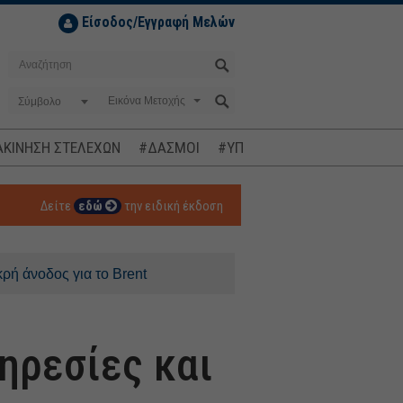
Είσοδος/Εγγραφή Μελών
Σύμβολο
ΚΙΝΗΣΗ ΣΤΕΛΕΧΩΝ
#ΔΑΣΜΟΙ
#ΥΠΟΚΛΟΠΕΣ
#ΠΛΗΘΩΡΙΣΜ
Δείτε
εδώ
την ειδική έκδοση
ς για το Brent
ηρεσίες και