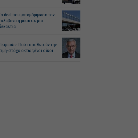
Το deal που μεταμόρφωσε τον
Σκλαβενίτη μέσα σε μία
δεκαετία
Πειραιώς: Πού τοποθετούν την
τιμή-στόχο οκτώ ξένοι οίκοι