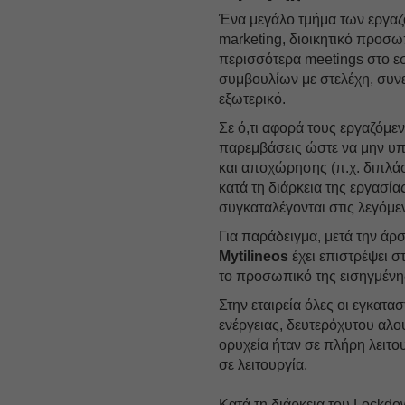
Ένα μεγάλο τμήμα των εργαζο
marketing, διοικητικό προσω
περισσότερα meetings στο ε
συμβουλίων με στελέχη, συνε
εξωτερικό.
Σε ό,τι αφορά τους εργαζόμε
παρεμβάσεις ώστε να μην υπ
και αποχώρησης (π.χ. διπλά
κατά τη διάρκεια της εργασία
συγκαταλέγονται στις λεγόμε
Για παράδειγμα, μετά την άρ
Mytilineos
έχει επιστρέψει σ
το προσωπικό της εισηγμένη
Στην εταιρεία όλες οι εγκατ
ενέργειας, δευτερόχυτου αλο
ορυχεία ήταν σε πλήρη λειτο
σε λειτουργία.
Κατά τη διάρκεια του Lockd