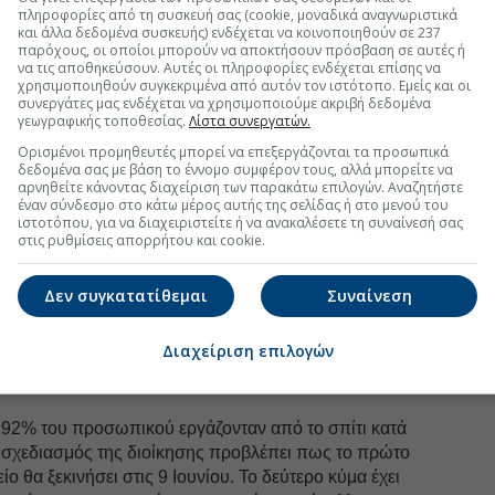
πληροφορίες από τη συσκευή σας (cookie, μοναδικά αναγνωριστικά
και άλλα δεδομένα συσκευής) ενδέχεται να κοινοποιηθούν σε 237
παρόχους, οι οποίοι μπορούν να αποκτήσουν πρόσβαση σε αυτές ή
να τις αποθηκεύσουν. Αυτές οι πληροφορίες ενδέχεται επίσης να
χρησιμοποιηθούν συγκεκριμένα από αυτόν τον ιστότοπο. Εμείς και οι
uro2day.gr
στο
Google Discover!
συνεργάτες μας ενδέχεται να χρησιμοποιούμε ακριβή δεδομένα
 εξελίξεις με την υπογραφη εγκυρότητας του Euro2day.gr
γεωγραφικής τοποθεσίας.
Λίστα συνεργατών.
Ορισμένοι προμηθευτές μπορεί να επεξεργάζονται τα προσωπικά
FOLLOW US
δεδομένα σας με βάση το έννομο συμφέρον τους, αλλά μπορείτε να
αρνηθείτε κάνοντας διαχείριση των παρακάτω επιλογών. Αναζητήστε
Ακολουθήστε τη σελίδα του
Euro2day.gr
στο
Linkedin
έναν σύνδεσμο στο κάτω μέρος αυτής της σελίδας ή στο μενού του
ιστοτόπου, για να διαχειριστείτε ή να ανακαλέσετε τη συναίνεσή σας
στις ρυθμίσεις απορρήτου και cookie.
χει αρχίσει να επιστρέφει μικρό τμήμα του
 τις 18 Μαίου, με το ποσοστό να μην ξεπερνά το
Δεν συγκατατίθεμαι
Συναίνεση
ρίπου το 80% των εργαζομένων του οργανισμού
 τη διάρκεια της πανδημίας. Σε αυτή τη φάση υπάρχει
φορα τμήματα ώστε κάποιοι να εργάζονται μία
Διαχείριση επιλογών
ν άλλη στο γραφείο, ανάλογα με τις ανάγκες που
ο 92% του προσωπικού εργάζονταν από το σπίτι κατά
 σχεδιασμός της διοίκησης προβλέπει πως το πρώτο
ο θα ξεκινήσει στις 9 Ιουνίου. Το δεύτερο κύμα έχει