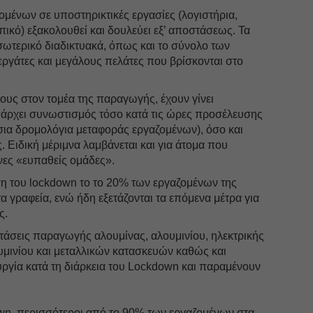
μένων σε υποστηρικτικές εργασίες (λογιστήρια,
πικό) εξακολουθεί και δουλεύει εξ’ αποστάσεως. Τα
σωτερικό διαδικτυακά, όπως και το σύνολο των
ργάτες και μεγάλους πελάτες που βρίσκονται στο
νους στον τομέα της παραγωγής, έχουν γίνει
άρχει συνωστισμός τόσο κατά τις ώρες προσέλευσης
σια δρομολόγια μεταφοράς εργαζομένων), όσο και
ς. Ειδική μέριμνα λαμβάνεται και για άτομα που
νες «ευπαθείς ομάδες».
ση του lockdown το το 20% των εργαζομένων της
τα γραφεία, ενώ ήδη εξετάζονται τα επόμενα μέτρα για
ς.
αστάσεις παραγωγής αλουμίνας, αλουμινίου, ηλεκτρικής
υμινίου και μεταλλικών κατασκευών καθώς και
υργία κατά τη διάρκεια του Lockdown και παραμένουν
own, περισσότεροι από το 90% των εργαζομένων στα