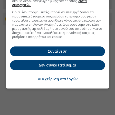
ακριβή δεδομένα γεωγραφικής τοποθεσίας.
Λίστα
συνεργατών.
Ορισμένοι προμηθευτές μπορεί να επεξεργάζονται τα
προσωπικά δεδομένα σας με βάση το έννομο συμφέρον
Προσθέστε το euro2day.gr στο Discover
τους, αλλά μπορείτε να αρνηθείτε κάνοντας διαχείριση των
παρακάτω επιλογών. Αναζητήστε έναν σύνδεσμο στο κάτω
μέρος αυτής της σελίδας ή στο μενού του ιστοτόπου, για να
διαχειριστείτε ή να ανακαλέσετε τη συναίνεσή σας στις
ρυθμίσεις απορρήτου και cookie.
Συναίνεση
Δεν συγκατατίθεμαι
Διαχείριση επιλογών