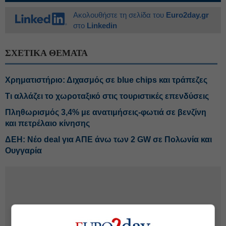
Ακολουθήστε τη σελίδα του
Euro2day.gr
στο
Linkedin
ΣΧΕΤΙΚΑ ΘΕΜΑΤΑ
Χρηματιστήριο: Διχασμός σε blue chips και τράπεζες
Τι αλλάζει το χωροταξικό στις τουριστικές επενδύσεις
Πληθωρισμός 3,4% με ανατιμήσεις-φωτιά σε βενζίνη
και πετρέλαιο κίνησης
ΔΕΗ: Νέο deal για ΑΠΕ άνω των 2 GW σε Πολωνία και
Ουγγαρία