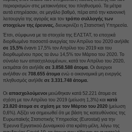
περιορισμών στις μετακινήσεις του πληθυσμού. Τα μέτρα
αυτά επηρέασαν, σε μεγάλο βαθμό, πέρα από την κανονική
λειτουργία της αγοράς και τον
τρόπο συλλογής των
στοιχείων της έρευνας,
διευκρινίζει η Στατιστική Υπηρεσία.
Έτσι, σύμφωνα με τα στοιχεία της ΕΛΣΤΑΤ, το εποχικά
διορθωμένο ποσοστό ανεργίας τον Απρίλιο του 2020 ανήλθε
σε 15,5%
έναντι 17,5% τον Απρίλιο του 2019 και του
διορθωμένου προς τα άνω 14,5% τον Μάρτιο του 2020. Το
σύνολο των απασχολουμένων, κατά τον Απρίλιο του 2020,
εκτιμάται ότι ανήλθε
σε 3.858.588 άτομα
. Οι άνεργοι
ανήλθαν σε
708.655 άτομα
ενώ ο οικονομικά μη ενεργός
πληθυσμός ανήλθε
σε 3.331.748 άτομα.
Οι
απασχολούμενοι
μειώθηκαν κατά 52.221 άτομα σε
σχέση με τον Απρίλιο του 2019 (μείωση 1,3%) και
κατά
23.820 άτομα σε σχέση με τον Μάρτιο του 2020
(μείωση
0,6%). Αξίζει να σημειωθεί ότι με βάση τις κατευθύνσεις της
Ευρωπαϊκής Στατιστικής Υπηρεσίας (Eurostat) για την
Έρευνα Εργατικού Δυναμικού στα κράτη-μέλη, λόγω της