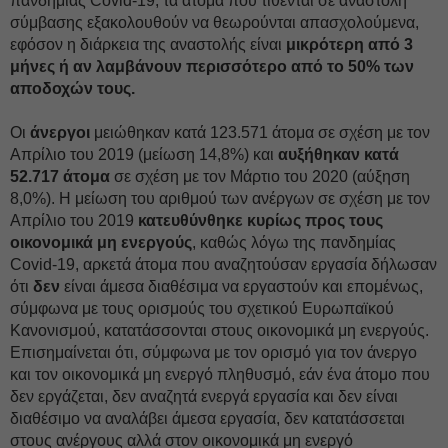
πανδημίας Covid-19, τα άτομα που τίθενται σε αναστολή
σύμβασης εξακολουθούν να θεωρούνται απασχολούμενα,
εφόσον η διάρκεια της αναστολής είναι
μικρότερη από 3
μήνες ή αν λαμβάνουν περισσότερο από το 50% των
αποδοχών τους.
Οι
άνεργοι
μειώθηκαν κατά 123.571 άτομα σε σχέση με τον
Απρίλιο του 2019 (μείωση 14,8%) και
αυξήθηκαν κατά
52.717 άτομα
σε σχέση με τον Μάρτιο του 2020 (αύξηση
8,0%). Η μείωση του αριθμού των ανέργων σε σχέση με τον
Απρίλιο του 2019
κατευθύνθηκε κυρίως προς τους
οικονομικά μη ενεργούς
, καθώς λόγω της πανδημίας
Covid-19, αρκετά άτομα που αναζητούσαν εργασία δήλωσαν
ότι
δεν
είναι άμεσα διαθέσιμα να εργαστούν και επομένως,
σύμφωνα με τους ορισμούς του σχετικού Ευρωπαϊκού
Κανονισμού, κατατάσσονται στους οικονομικά μη ενεργούς.
Επισημαίνεται ότι, σύμφωνα με τον ορισμό για τον άνεργο
και τον οικονομικά μη ενεργό πληθυσμό, εάν ένα άτομο που
δεν εργάζεται, δεν αναζητά ενεργά εργασία και δεν είναι
διαθέσιμο να αναλάβει άμεσα εργασία, δεν κατατάσσεται
στους ανέργους αλλά στον οικονομικά μη ενεργό