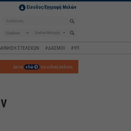
Είσοδος/Εγγραφή Μελών
Σύμβολο
ΚΙΝΗΣΗ ΣΤΕΛΕΧΩΝ
#ΔΑΣΜΟΙ
#ΥΠΟΚΛΟΠΕΣ
#ΠΛΗΘΩΡΙΣΜ
Δείτε
εδώ
την ειδική έκδοση
ων