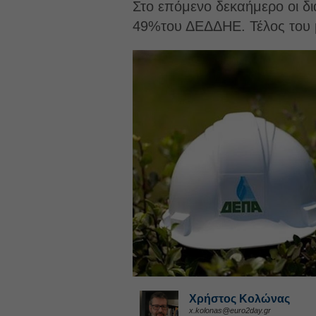
Στο επόμενο δεκαήμερο οι δι
49%του ΔΕΔΔΗΕ. Τέλος του μ
Χρήστος Κολώνας
x.kolonas@euro2day.gr