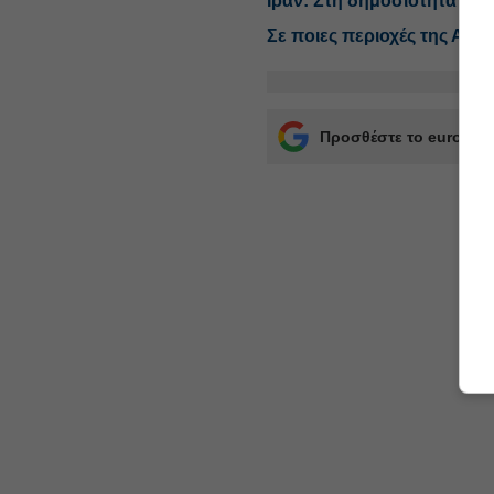
Ιράν: Στη δημοσιότητα βί
Σε ποιες περιοχές της Αττ
Προσθέστε το euro2day