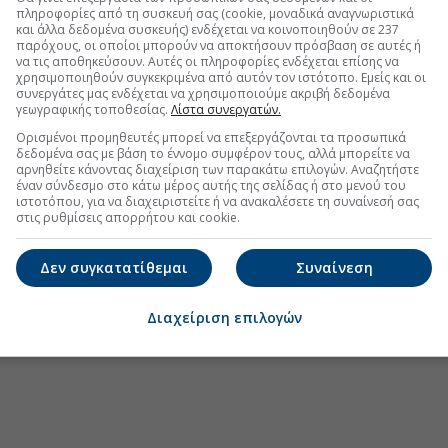
ντεο του «αόρατου» Μοτζταμπά Χαμενεΐ
πληροφορίες από τη συσκευή σας (cookie, μοναδικά αναγνωριστικά
και άλλα δεδομένα συσκευής) ενδέχεται να κοινοποιηθούν σε 237
ικής υποχωρούν τα ενοίκια
παρόχους, οι οποίοι μπορούν να αποκτήσουν πρόσβαση σε αυτές ή
να τις αποθηκεύσουν. Αυτές οι πληροφορίες ενδέχεται επίσης να
χρησιμοποιηθούν συγκεκριμένα από αυτόν τον ιστότοπο. Εμείς και οι
συνεργάτες μας ενδέχεται να χρησιμοποιούμε ακριβή δεδομένα
γεωγραφικής τοποθεσίας.
Λίστα συνεργατών.
.gr στο Discover
Ορισμένοι προμηθευτές μπορεί να επεξεργάζονται τα προσωπικά
δεδομένα σας με βάση το έννομο συμφέρον τους, αλλά μπορείτε να
αρνηθείτε κάνοντας διαχείριση των παρακάτω επιλογών. Αναζητήστε
έναν σύνδεσμο στο κάτω μέρος αυτής της σελίδας ή στο μενού του
ιστοτόπου, για να διαχειριστείτε ή να ανακαλέσετε τη συναίνεσή σας
στις ρυθμίσεις απορρήτου και cookie.
Δεν συγκατατίθεμαι
Συναίνεση
Διαχείριση επιλογών