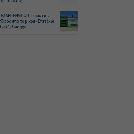
τιμή-στόχος
ΤΕΧΑΝ- ENVIPCO: Τεράστιος
τζίρος από τα μικρά «Σπιτάκια
Ανακύκλωσης»