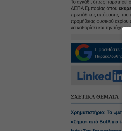
Το αγκάθι, όπως παρατηρεί σ
ΔΕΠΑ Εμπορίας όπου
εκκρε
πρωτόδικης απόφασης που έκ
προμήθειας φυσικού αερίου 
να καθορίσει και την τύχη τ
Προσθέστε το
E
Παρακολουθήστε τις
ΣΧΕΤΙΚΑ ΘΕΜΑΤΑ
Χρηματιστήριο: Τα «μεγάλα
«Σήμα» από BofA για έξοδο