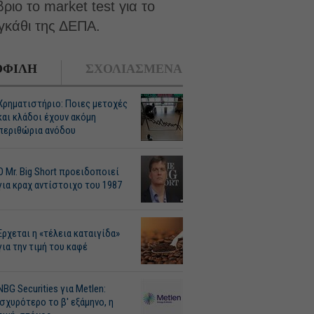
ιο το market test για το
γκάθι της ΔΕΠΑ.
ΦΙΛΗ
ΣΧΟΛΙΑΣΜΕΝΑ
Χρηματιστήριο: Ποιες μετοχές
και κλάδοι έχουν ακόμη
περιθώρια ανόδου
O Mr. Big Short προειδοποιεί
για κραχ αντίστοιχο του 1987
Ερχεται η «τέλεια καταιγίδα»
για την τιμή του καφέ
NBG Securities για Metlen:
Ισχυρότερο το β' εξάμηνο, η