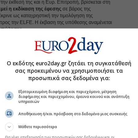
την έκθεσή της και η Ευρ. Επιτροπή, βρίσκεται στη
μεί η εκδίκαση της έφεσης
σε βάρος της
ρινε ως καταχρηστική την τιμολόγηση της
προς την ELFE. Η έκβαση της υπόθεσης αναμένεται
ης πώλησης.
uro2day.gr
στο
Google Discover!
 εξελίξεις με την υπογραφη εγκυρότητας του Euro2day.gr
Ο εκδότης euro2day.gr ζητάει τη συγκατάθεσή
σας προκειμένου να χρησιμοποιήσει τα
FOLLOW US
προσωπικά σας δεδομένα για:
Ακολουθήστε τη σελίδα του
Euro2day.gr
στο
Linkedin
Εξατομικευμένη διαφήμιση και περιεχόμενο, μέτρηση
διαφήμισης και περιεχομένου, έρευνα κοινού και ανάπτυξη
υπηρεσιών
Αποθήκευση ή/και πρόσβαση στα δεδομένα μιας συσκευής
 παιδιά» κρατούν ψηλά τζίρο και προσδοκίες
Μάθετε περισσότερα
 από τα risky assets
Θα γίνει επεξεργασία των προσωπικών σας δεδομένων και οι