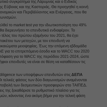
ευτικό συγκρότημα της Λάρυμνας και ο Ειδικός
της Εύβοιας και της Καστοριάς. Θα προηγηθεί η κοινή
ομικών και Περιβάλλοντος και Ενέργειας, που θα
αγωνισμών.
γελθεί το market test για την ιδιωτικοποίηση του 49%
α διερευνήσει το επενδυτικό ενδιαφέρον. Το
ο τέλος του πρώτου εξαμήνου του 2021, θα έχει
ακέτου των μετοχών, με τον επενδυτή να
δικαιώματα μειοψηφίας. Έως την επόμενη εβδομάδα
ΑΕ για το επιτρεπόμενο έσοδο και το WACC του 2020
απόφαση για το WACC της περιόδου 2021-2024, ώστε
φιοι επενδυτές να είναι σε θέση να καταθέσουν τις
e diligence των υποψήφιων επενδυτών στις
ΔΕΠΑ
ι τελικές φάσεις των δύο διαγωνισμών αναμένονται
 υποβολή των δεσμευτικών προσφορών στο ΤΑΙΠΕΔ.
 της ξεκαθάρισε το ρυθμιστικό πλαίσιο για τις
ών, κάνοντας ένα ακόμη βήμα για την τελική φάση