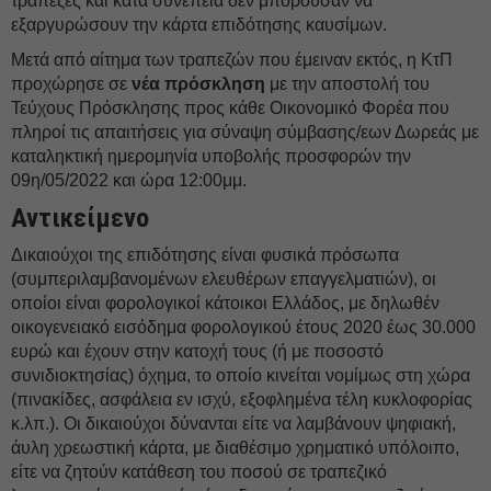
τράπεζες και κατά συνέπεια δεν μπορούσαν να
εξαργυρώσουν την κάρτα επιδότησης καυσίμων.
Μετά από αίτημα των τραπεζών που έμειναν εκτός, η ΚτΠ
προχώρησε σε
νέα πρόσκληση
με την αποστολή του
Τεύχους Πρόσκλησης προς κάθε Οικονομικό Φορέα που
πληροί τις απαιτήσεις για σύναψη σύμβασης/εων Δωρεάς με
καταληκτική ημερομηνία υποβολής προσφορών την
09η/05/2022 και ώρα 12:00μμ.
Αντικείμενο
Δικαιούχοι της επιδότησης είναι φυσικά πρόσωπα
(συμπεριλαμβανομένων ελευθέρων επαγγελματιών), οι
οποίοι είναι φορολογικοί κάτοικοι Ελλάδος, με δηλωθέν
οικογενειακό εισόδημα φορολογικού έτους 2020 έως 30.000
ευρώ και έχουν στην κατοχή τους (ή με ποσοστό
συνιδιοκτησίας) όχημα, το οποίο κινείται νομίμως στη χώρα
(πινακίδες, ασφάλεια εν ισχύ, εξοφλημένα τέλη κυκλοφορίας
κ.λπ.). Οι δικαιούχοι δύνανται είτε να λαμβάνουν ψηφιακή,
άυλη χρεωστική κάρτα, με διαθέσιμο χρηματικό υπόλοιπο,
είτε να ζητούν κατάθεση του ποσού σε τραπεζικό