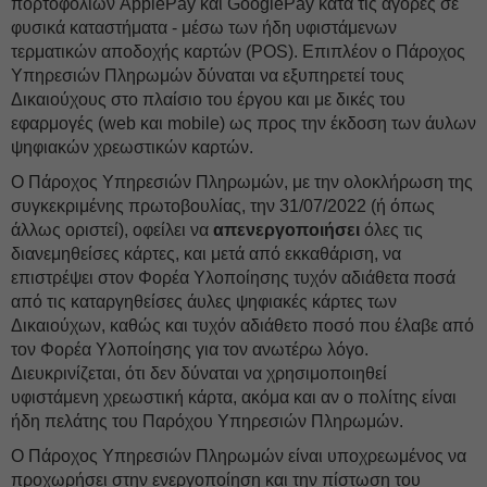
πορτοφολιών ApplePay και GooglePay κατά τις αγορές σε
φυσικά καταστήματα - μέσω των ήδη υφιστάμενων
τερματικών αποδοχής καρτών (POS). Επιπλέον ο Πάροχος
Υπηρεσιών Πληρωμών δύναται να εξυπηρετεί τους
Δικαιούχους στο πλαίσιο του έργου και με δικές του
εφαρμογές (web και mobile) ως προς την έκδοση των άυλων
ψηφιακών χρεωστικών καρτών.
Ο Πάροχος Υπηρεσιών Πληρωμών, με την ολοκλήρωση της
συγκεκριμένης πρωτοβουλίας, την 31/07/2022 (ή όπως
άλλως οριστεί), οφείλει να
απενεργοποιήσει
όλες τις
διανεμηθείσες κάρτες, και μετά από εκκαθάριση, να
επιστρέψει στον Φορέα Υλοποίησης τυχόν αδιάθετα ποσά
από τις καταργηθείσες άυλες ψηφιακές κάρτες των
Δικαιούχων, καθώς και τυχόν αδιάθετο ποσό που έλαβε από
τον Φορέα Υλοποίησης για τον ανωτέρω λόγο.
Διευκρινίζεται, ότι δεν δύναται να χρησιμοποιηθεί
υφιστάμενη χρεωστική κάρτα, ακόμα και αν ο πολίτης είναι
ήδη πελάτης του Παρόχου Υπηρεσιών Πληρωμών.
Ο Πάροχος Υπηρεσιών Πληρωμών είναι υποχρεωμένος να
προχωρήσει στην ενεργοποίηση και την πίστωση του