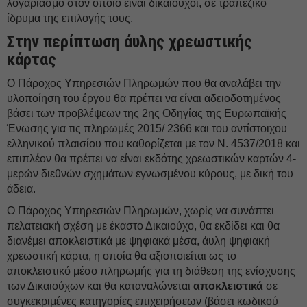
λογαριασμό στον οποίο είναι δικαιούχοι, σε τραπεζικό
ίδρυμα της επιλογής τους.
Στην περίπτωση άυλης χρεωστικής
κάρτας
Ο Πάροχος Υπηρεσιών Πληρωμών που θα αναλάβει την
υλοποίηση του έργου θα πρέπει να είναι αδειοδοτημένος
βάσει των προβλέψεων της 2ης Οδηγίας της Ευρωπαϊκής
Ένωσης για τις πληρωμές 2015/ 2366 και του αντίστοιχου
ελληνικού πλαισίου που καθορίζεται με τον Ν. 4537/2018 και
επιπλέον θα πρέπει να είναι εκδότης χρεωστικών καρτών 4-
μερών διεθνών σχημάτων εγνωσμένου κύρους, με δική του
άδεια.
Ο Πάροχος Υπηρεσιών Πληρωμών, χωρίς να συνάπτει
πελατειακή σχέση με έκαστο Δικαιούχο, θα εκδίδει και θα
διανέμει αποκλειστικά με ψηφιακά μέσα, άυλη ψηφιακή
χρεωστική κάρτα, η οποία θα αξιοποιείται ως το
αποκλειστικό μέσο πληρωμής για τη διάθεση της ενίσχυσης
των Δικαιούχων και θα καταναλώνεται
αποκλειστικά
σε
συγκεκριμένες κατηγορίες επιχειρήσεων (βάσει κωδικού