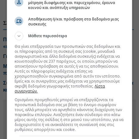
μέτρηση διαφήμισης και περιεχομένου, έρευνα
κοινού και ανάπτυξη υπηρεσιών
#Τιμές καυσίμων
#Fuel Pass, επίδομα καυσίμων
Αποθήκευση ή/και πρόσβαση στα δεδομένα μιας
ΣΧΕΤΙΚΑ ΘΕΜΑΤΑ
συσκευής
Μάθετε περισσότερα
Προς νέα παρέμβαση στα καύσιμα η κυβέρνηση,
«καπνός» η επιδότηση
Θα γίνει επεξεργασία των προσωπικών σας δεδομένων και
οι πληροφορίες από τη συσκευή σας (cookie, μοναδικά
Γιατί δεν πέφτουν οι τιμές της βενζίνης στις αντλίες
αναγνωριστικά και άλλα δεδομένα συσκευής) ενδέχεται να
κοινοποιηθούν σε 237 παρόχους, οι οποίοι μπορούν να
Μαρινάκης: Όσο υπάρχουν ανάγκες και περιθώρια, θα
αποκτήσουν πρόσβαση σε αυτές ή να τις αποθηκεύσουν.
Αυτές οι πληροφορίες ενδέχεται επίσης να
παρεμβαίνουμε
χρησιμοποιηθούν συγκεκριμένα από αυτόν τον ιστότοπο.
Εμείς και οι συνεργάτες μας ενδέχεται να χρησιμοποιούμε
Συναγερμός για το «τοξικό κοκτέιλ» σε ηλεκτρικό ρεύμα
ακριβή δεδομένα γεωγραφικής τοποθεσίας.
Λίστα
και καύσιμα
συνεργατών.
Ορισμένοι προμηθευτές μπορεί να επεξεργάζονται τα
προσωπικά δεδομένα σας με βάση το έννομο συμφέρον
τους, αλλά μπορείτε να αρνηθείτε κάνοντας διαχείριση των
παρακάτω επιλογών. Αναζητήστε έναν σύνδεσμο στο κάτω
μέρος αυτής της σελίδας ή στο μενού του ιστοτόπου, για να
διαχειριστείτε ή να ανακαλέσετε τη συναίνεσή σας στις
ρυθμίσεις απορρήτου και cookie.