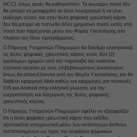
MCC), όπως αυτές θα καθοριστούν. Το ανωτέρω ποσό δεν
θα μπορεί να μεταφερθεί σε άλλο λογαριασμό ή να γίνει
ανάληψη αυτού, και στην άυλη ψηφιακή χρεωστική κάρτα
δεν θα μπορεί να πιστωθεί άλλο χρηματικό ποσό, εκτός από
ποσά που παρέχονται μέσω του Φορέα Υλοποίησης στο
πλαίσιο του ίδιου προγράμματος.
Ο Πάροχος Υπηρεσιών Πληρωμών θα διανέμει ηλεκτρονικά
τις άυλες ψηφιακές χρεωστικές κάρτες εντός δύο (2)
εργάσιμων ημερών από την παραλαβή του εκάστοτε
σχετικού αρχείου με τους επιβεβαιωμένους Δικαιούχους
όπως θα αποστέλλονται από τον Φορέα Υλοποίησης, και θα
διαθέτει εφαρμογή Web καθώς και εφαρμογές για συσκευές
iOS και Android στην ελληνική γλώσσα, για την
ενεργοποίηση και διαχείριση της άυλης ψηφιακής
χρεωστικής κάρτας.
Ο Πάροχος Υπηρεσιών Πληρωμών οφείλει να εξασφαλίζει
ότι η άυλη ψηφιακή χρεωστική κάρτα που εκδίδει,
αξιοποιείται υποχρεωτικά μέσω των αντίστοιχων διεθνώς
πιστοποιημένων ως προς την ασφάλεια ψηφιακών