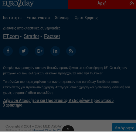
Αρχή
Ταυτότητα
Επικοινωνία
Sitemap
Οροι Χρήσης
Διεθνείς αποκλειστικές συνεργασίες:
FT.com
Stratfor
Factset
Οι τιμές των μετοχών και των δεικτών εμφανίζονται με καθυστέρηση 15’. Οι τιμές των
μετοχών και των ελληνικών δεικτών προέρχονται από την
InBroker
Το σύνολο του περιεχομένου και των υπηρεσιών του euro2day διατίθεται στους
επισκέπτες για προσωπική χρήση. Απαγορεύεται η χρήση και η επαναδημοσίευσή του
χωρίς τη γραπτή άδεια του εκδότη.
Δήλωση Απορρήτου και Προστασίας Δεδομένων Προσωπικού
Χαρακτήρα
Copyright © 2001 – 2026 MEDIA2DAY
Απόρρητο
v
All Rights Reserved.
Managed Cloud by C2