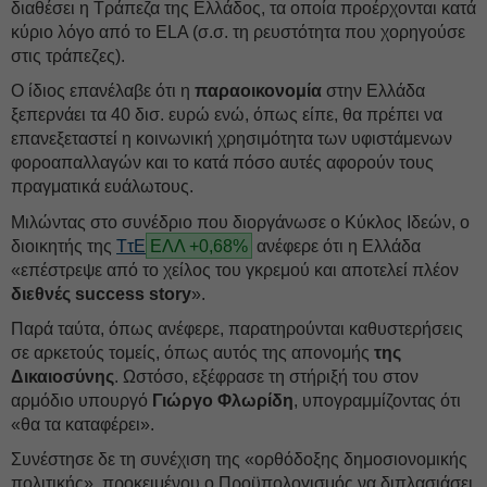
διαθέσει η Τράπεζα της Ελλάδος, τα οποία προέρχονται κατά
κύριο λόγο από το ELA (σ.σ. τη ρευστότητα που χορηγούσε
στις τράπεζες).
Ο ίδιος επανέλαβε ότι η
παραοικονομία
στην Ελλάδα
ξεπερνάει τα 40 δισ. ευρώ ενώ, όπως είπε, θα πρέπει να
επανεξεταστεί η κοινωνική χρησιμότητα των υφιστάμενων
φοροαπαλλαγών και το κατά πόσο αυτές αφορούν τους
πραγματικά ευάλωτους.
Μιλώντας στο συνέδριο που διοργάνωσε ο Κύκλος Ιδεών, ο
διοικητής της
ΤτΕ
ΕΛΛ +0,68%
ανέφερε ότι η Ελλάδα
«επέστρεψε από το χείλος του γκρεμού και αποτελεί πλέον
διεθνές success story
».
Παρά ταύτα, όπως ανέφερε, παρατηρούνται καθυστερήσεις
σε αρκετούς τομείς, όπως αυτός της απονομής
της
Δικαιοσύνης
. Ωστόσο, εξέφρασε τη στήριξή του στον
αρμόδιο υπουργό
Γιώργο Φλωρίδη
, υπογραμμίζοντας ότι
«θα τα καταφέρει».
Συνέστησε δε τη συνέχιση της «ορθόδοξης δημοσιονομικής
πολιτικής», προκειμένου ο Προϋπολογισμός να διπλασιάσει