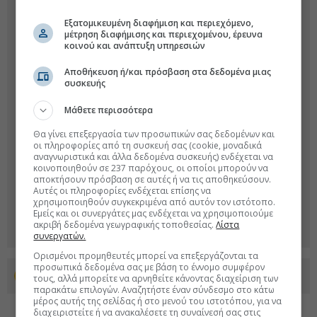
Εξατομικευμένη διαφήμιση και περιεχόμενο,
μέτρηση διαφήμισης και περιεχομένου, έρευνα
κοινού και ανάπτυξη υπηρεσιών
Αποθήκευση ή/και πρόσβαση στα δεδομένα μιας
συσκευής
Μάθετε περισσότερα
Θα γίνει επεξεργασία των προσωπικών σας δεδομένων και
οι πληροφορίες από τη συσκευή σας (cookie, μοναδικά
αναγνωριστικά και άλλα δεδομένα συσκευής) ενδέχεται να
κοινοποιηθούν σε 237 παρόχους, οι οποίοι μπορούν να
αποκτήσουν πρόσβαση σε αυτές ή να τις αποθηκεύσουν.
Αυτές οι πληροφορίες ενδέχεται επίσης να
χρησιμοποιηθούν συγκεκριμένα από αυτόν τον ιστότοπο.
Εμείς και οι συνεργάτες μας ενδέχεται να χρησιμοποιούμε
ακριβή δεδομένα γεωγραφικής τοποθεσίας.
Λίστα
συνεργατών.
Ορισμένοι προμηθευτές μπορεί να επεξεργάζονται τα
προσωπικά δεδομένα σας με βάση το έννομο συμφέρον
Προσθέστε το euro2day.gr στο Discover
τους, αλλά μπορείτε να αρνηθείτε κάνοντας διαχείριση των
παρακάτω επιλογών. Αναζητήστε έναν σύνδεσμο στο κάτω
μέρος αυτής της σελίδας ή στο μενού του ιστοτόπου, για να
διαχειριστείτε ή να ανακαλέσετε τη συναίνεσή σας στις