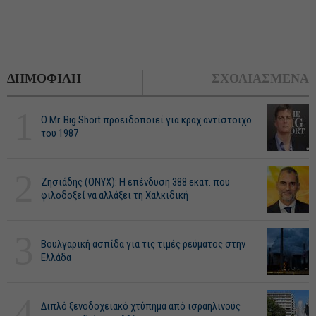
ΔΗΜΟΦΙΛΗ
ΣΧΟΛΙΑΣΜΕΝΑ
1
O Mr. Big Short προειδοποιεί για κραχ αντίστοιχο
του 1987
2
Ζησιάδης (ONYX): Η επένδυση 388 εκατ. που
φιλοδοξεί να αλλάξει τη Χαλκιδική
3
Βουλγαρική ασπίδα για τις τιμές ρεύματος στην
Ελλάδα
4
Διπλό ξενοδοχειακό χτύπημα από ισραηλινούς