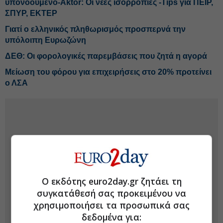
υπονοούμενο-Aktor: Οι νέες ισορροπίες -Tips για ΠΕΙΡ,
ΣΠΥΡ, ΕΚΤΕΡ
Γιατί ο ελληνικός πληθωρισμός προσπερνά την
υπόλοιπη Ευρωζώνη
ΔΕΘ: Οι φορολογικές παρεμβάσεις που ζητά η αγορά
Μείωση του φόρου για επιχειρήσεις στο 20% προτείνει
ο ΛΣΑ
Ο εκδότης euro2day.gr ζητάει τη
συγκατάθεσή σας προκειμένου να
χρησιμοποιήσει τα προσωπικά σας
δεδομένα για: