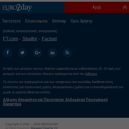
Αρχή
Ταυτότητα
Επικοινωνία
Sitemap
Οροι Χρήσης
Διεθνείς αποκλειστικές συνεργασίες:
FT.com
Stratfor
Factset
Οι τιμές των μετοχών και των δεικτών εμφανίζονται με καθυστέρηση 15’. Οι τιμές των
μετοχών και των ελληνικών δεικτών προέρχονται από την
InBroker
Το σύνολο του περιεχομένου και των υπηρεσιών του euro2day διατίθεται στους
επισκέπτες για προσωπική χρήση. Απαγορεύεται η χρήση και η επαναδημοσίευσή του
χωρίς τη γραπτή άδεια του εκδότη.
Δήλωση Απορρήτου και Προστασίας Δεδομένων Προσωπικού
Χαρακτήρα
Copyright © 2001 – 2026 MEDIA2DAY
All Rights Reserved.
Managed Cloud by C2