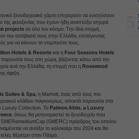
5
ηνικό ξενοδοχειακό χάρτη επιχειρούν να ενισχύσουν
 της φιλοξενίας που έχουν ήδη αναπτύξει ισχυρά
ά projects
σε όλο τον κόσμο. Την ίδια στιγμή,
ούν την απόβασή τους στην Ελλάδα, επιλέγοντας
 για να κάνουν το ντεμπούτο τους.
ilton Hotels & Resorts
και η
Four Seasons Hotels
 παρουσία τους στη χώρα, βάζοντας κάτω από την
χεία ανά την Ελλάδα, τη στιγμή που η
Rosewood
της άφιξη.
s Suites & Spa,
η Marriott, ένας από τους πιο
οχειακού κλάδου παγκοσμίως, αποκτά παρουσία στα
 Luxury Collection. Το
Patmos Aktis, a Luxury
reece
, όπως θα μετονομαστεί το ξενοδοχείο που
είο SMERemediumCap (SMERC) πρόεδρος του οποίου
αναμένεται να ανοίξει το καλοκαίρι του 2024 και θα
τελές θέρετρο στην Πάτμο.