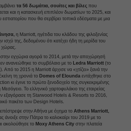
λαμβάνει
τα 56 δωμάτια, σουίτες και βίλες
που
εται και η κατασκευή επιπλέον δωματίων το 2025, και
 εστιατορίου που θα σερβίρει τοπικά εδέσματα με μια
άνησα,
η Marriott, ηγέτιδα του κλάδου της φιλοξενίας
 ισχύ της, δεδομένου ότι κατέχει ήδη τη μερίδα του
ς χώρας.
α στην εγχώρια αγορά το 2014, μετά την αποχώρησή
 δεν ανανεώθηκε το συμβόλαιο με το
Ledra Marriott
(το
. Από το 2015 η Marriott άρχισε να «χτίζει» ξανά την
κείνη τη χρονιά το
Domes of Elounda
εντάχθηκε στο
ection κι έγινε το πρώτο ξενοδοχείο της συγκεκριμένης
 Μεσόγειο. Το ελληνικό χαρτοφυλάκιο της εταιρείας
αν εξαγόρασε τη Starwood Hotels & Resorts το 2016,
ικό πακέτο των Design Hotels.
t επέστρεψε στην Αθήνα με όχημα το
Athens Marriott,
 άνοιξε στην Πάτρα το καλοκαίρι του 2019 με το
ι ακολούθησε το
Moxy Athens City
στην πλατεία