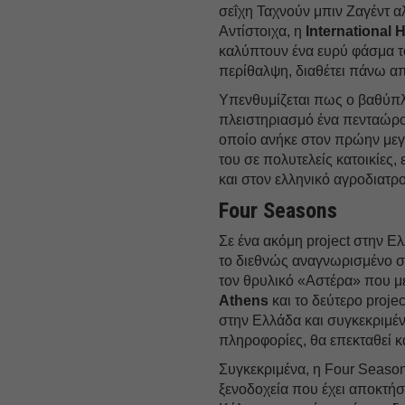
σεΐχη Ταχνούν μπιν Ζαγέντ 
Αντίστοιχα, η
International
καλύπτουν ένα ευρύ φάσμα το
περίθαλψη, διαθέτει πάνω απ
Υπενθυμίζεται πως ο βαθύπλο
πλειστηριασμό ένα πενταώρ
οποίο ανήκε στον πρώην με
του σε πολυτελείς κατοικίες,
και στον ελληνικό αγροδιατρ
Four Seasons
Σε ένα ακόμη project στην Ε
το διεθνώς αναγνωρισμένο σ
τον θρυλικό «Αστέρα» που 
Athens
και το δεύτερο proje
στην Ελλάδα και συγκεκριμέν
πληροφορίες, θα επεκταθεί 
Συγκεκριμένα, η Four Season
ξενοδοχεία που έχει αποκτή