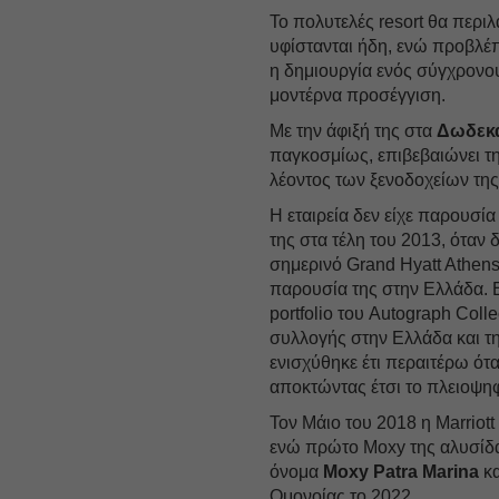
Το πολυτελές resort θα περι
υφίστανται ήδη, ενώ προβλέπ
η δημιουργία ενός σύγχρονου
μοντέρνα προσέγγιση.
Με την άφιξή της στα
Δωδεκ
παγκοσμίως, επιβεβαιώνει την
λέοντος των ξενοδοχείων τη
Η εταιρεία δεν είχε παρουσί
της στα τέλη του 2013, όταν
σημερινό Grand Hyatt Athens)
παρουσία της στην Ελλάδα. Ε
portfolio του Autograph Coll
συλλογής στην Ελλάδα και τη
ενισχύθηκε έτι περαιτέρω ότ
αποκτώντας έτσι το πλειοψηφ
Τον Μάιο του 2018 η Marriot
ενώ πρώτο Moxy της αλυσίδας
όνομα
Moxy Patra Marina
κα
Ομονοίας το 2022.