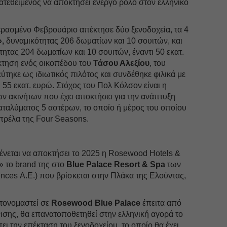
ιατεθειμένος να αποκτήσει ενεργό ρόλο στον ελληνικό
ερασμένο Φεβρουάριο απέκτησε δύο ξενοδοχεία, τα 4
,
δυναμικότητας 206 δωματίων και 10 σουιτών, και
τητας 204 δωματίων και 10 σουιτών, έναντι 50 εκατ.
κτηση ενός οικοπέδου του
Τάσου Αλεξίου
, του
τηκε ως ιδιωτικός πιλότος και συνδέθηκε φιλικά με
 55 εκατ. ευρώ. Στόχος του Πολ Κόλσον είναι η
ν ακινήτων που έχει αποκτήσει για την ανάπτυξη
αταλύματος 5 αστέρων, το οποίο ή μέρος του οποίου
πρέλα της Four Seasons.
νεται να αποκτήσει το 2025 η Rosewood Hotels &
» το brand της στο
Blue Palace Resort & Spa
των
nces Α.Ε.) που βρίσκεται στην Πλάκα της Ελούντας,
ετονομαστεί σε
Rosewood Blue Palace
έπειτα από
ισης, θα επανατοποθετηθεί στην ελληνική αγορά το
ι την επέκταση του ξενοδοχείου, το οποίο θα έχει