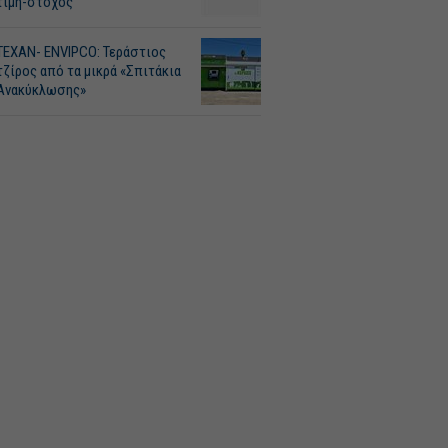
τιμή-στόχος
ΤΕΧΑΝ- ENVIPCO: Τεράστιος
τζίρος από τα μικρά «Σπιτάκια
Ανακύκλωσης»