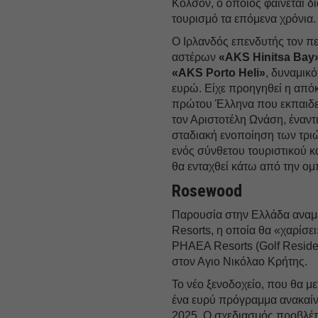
Κόλσον, ο οποίος φαίνεται δ
τουρισμό τα επόμενα χρόνια.
Ο Ιρλανδός επενδυτής τον π
αστέρων
«AKS Hinitsa Bay»
«AKS Porto Heli»
, δυναμικό
ευρώ. Είχε προηγηθεί η από
πρώτου Έλληνα που εκπαιδεύ
τον Αριστοτέλη Ωνάση, έναντι
σταδιακή ενοποίηση των τριώ
ενός σύνθετου τουριστικού κ
θα ενταχθεί κάτω από την ομ
Rosewood
Παρουσία στην Ελλάδα αναμέ
Resorts, η οποία θα «χαρίσει
PHAEA Resorts (Golf Reside
στον Αγιο Νικόλαο Κρήτης.
Το νέο ξενοδοχείο, που θα μ
ένα ευρύ πρόγραμμα ανακαίν
2025. Ο σχεδιασμός προβλέπε