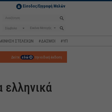
Είσοδος/Εγγραφή Μελών
Σύμβολο
ΚΙΝΗΣΗ ΣΤΕΛΕΧΩΝ
#ΔΑΣΜΟΙ
#ΥΠΟΚΛΟΠΕΣ
#ΠΛΗΘΩΡΙΣΜ
Δείτε
εδώ
την ειδική έκδοση
α ελληνικά