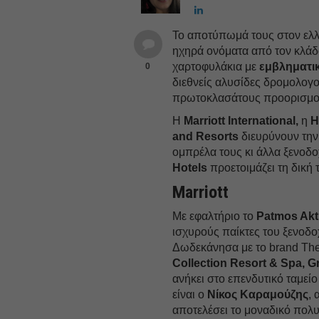
Το αποτύπωμά τους στον ελλ
ηχηρά ονόματα από τον κλάδο
χαρτοφυλάκια με
εμβληματικ
0
διεθνείς αλυσίδες δρομολογ
πρωτοκλασάτους προορισμούς
Η
Marriott International,
η
H
and Resorts
διευρύνουν την
ομπρέλα τους κι άλλα ξενοδο
Hotels
προετοιμάζει τη δική 
Marriott
Με εφαλτήριο το
Patmos Akti
ισχυρούς παίκτες του ξενοδ
Δωδεκάνησα με το brand The
Collection Resort & Spa, G
ανήκει στο επενδυτικό ταμ
είναι ο
Νίκος Καραμούζης
, 
αποτελέσει το μοναδικό πολυ