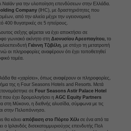
αλ Ναϊάν για την υλοποίηση επενδύσεων στην Ελλάδα.
 Holding Company
(IHC), με δραστηριότητες που
μέων, από την αλιεία μέχρι την υγειονομική
ό 400 θυγατρικές σε 5 ηπείρους.
υτος σεΐχης φέρεται να έχει αποκτήσει σε
οφο γωνιακό ακίνητο στη
Διονυσίου Αρεοπαγίτου,
το
γαλοεπενδυτή
Γιάννη Τζιβέλη
, με στόχο τη μετατροπή
 ενώ οι πληροφορίες αναφέρουν ότι έχει τοποθετηθεί
οφικό τομέα.
λλάδα θα «χαρίσει», όπως αναφέρουν οι πληροφορίες,
ήμα της η Four Seasons Hotels and Resorts. Μετά
μετονομάστηκε σε
Four Seasons Astir Palace Hotel
ct που έχει δρομολογήσει η
AGC Equity Partners
α στη Μύκονο, η διεθνής αλυσίδα, σύμφωνα με τις
και στην Πελοπόννησο.
s θα κάνει
απόβαση στο Πόρτο Χέλι
σε ένα από τα
σει ο Ιρλανδός δισεκατομμυριούχος επενδυτής Πολ