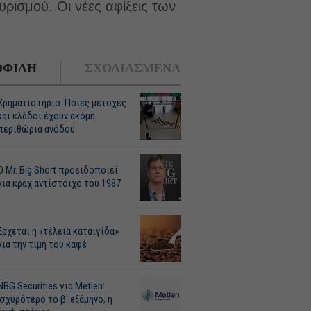
υρισμού. Οι νέες αφίξεις των
ΦΙΛΗ
ΣΧΟΛΙΑΣΜΕΝΑ
Χρηματιστήριο: Ποιες μετοχές
και κλάδοι έχουν ακόμη
περιθώρια ανόδου
O Mr. Big Short προειδοποιεί
για κραχ αντίστοιχο του 1987
Ερχεται η «τέλεια καταιγίδα»
για την τιμή του καφέ
NBG Securities για Metlen:
Ισχυρότερο το β' εξάμηνο, η