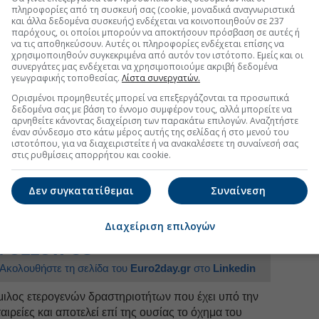
στη θέση του
Ermioni Club
και, βάσει σχεδιασμού, το
πληροφορίες από τη συσκευή σας (cookie, μοναδικά αναγνωριστικά
και άλλα δεδομένα συσκευής) ενδέχεται να κοινοποιηθούν σε 237
00 δωμάτια και 15 τουριστικές επιπλωμένες κατοικίες
παρόχους, οι οποίοι μπορούν να αποκτήσουν πρόσβαση σε αυτές ή
ευση, με στόχο την προσέλκυση τουριστών υψηλού
να τις αποθηκεύσουν. Αυτές οι πληροφορίες ενδέχεται επίσης να
χρησιμοποιηθούν συγκεκριμένα από αυτόν τον ιστότοπο. Εμείς και οι
συνεργάτες μας ενδέχεται να χρησιμοποιούμε ακριβή δεδομένα
γεωγραφικής τοποθεσίας.
Λίστα συνεργατών.
εταιρείας που έχει επιφορτιστεί με τη δημιουργία του
λλων, ο
Ahmed Nasr Mohamed Abuzaid
, ο οποίος
Ορισμένοι προμηθευτές μπορεί να επεξεργάζονται τα προσωπικά
δεδομένα σας με βάση το έννομο συμφέρον τους, αλλά μπορείτε να
λής νομικών υποθέσεων στο Royal Group, και η Sofia
αρνηθείτε κάνοντας διαχείριση των παρακάτω επιλογών. Αναζητήστε
διοικητικού συμβουλίου της International Holding
έναν σύνδεσμο στο κάτω μέρος αυτής της σελίδας ή στο μενού του
ς είναι ο σεΐχης Ταχνούν μπιν Ζαγέντ αλ Ναϊάν.
ιστοτόπου, για να διαχειριστείτε ή να ανακαλέσετε τη συναίνεσή σας
στις ρυθμίσεις απορρήτου και cookie.
Δεν συγκατατίθεμαι
Συναίνεση
uro2day.gr
στο
Google Discover!
 εξελίξεις με την υπογραφη εγκυρότητας του Euro2day.gr
Διαχείριση επιλογών
FOLLOW US
Ακολουθήστε τη σελίδα του
Euro2day.gr
στο
Linkedin
όμιλος ετερογενών δραστηριοτήτων που έχει υπό την
ιρείες και αποτελεί επί της ουσίας το όχημα του