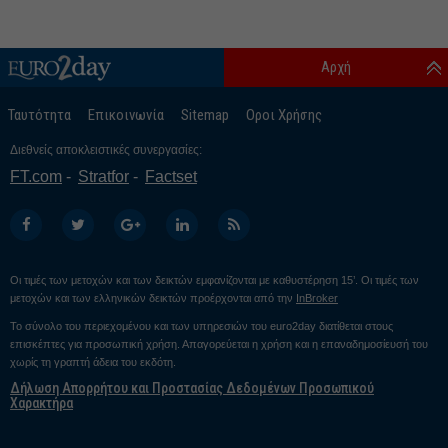
Αρχή
Ταυτότητα
Επικοινωνία
Sitemap
Οροι Χρήσης
Διεθνείς αποκλειστικές συνεργασίες:
FT.com
Stratfor
Factset
Οι τιμές των μετοχών και των δεικτών εμφανίζονται με καθυστέρηση 15’. Οι τιμές των
μετοχών και των ελληνικών δεικτών προέρχονται από την
InBroker
Το σύνολο του περιεχομένου και των υπηρεσιών του euro2day διατίθεται στους
επισκέπτες για προσωπική χρήση. Απαγορεύεται η χρήση και η επαναδημοσίευσή του
χωρίς τη γραπτή άδεια του εκδότη.
Δήλωση Απορρήτου και Προστασίας Δεδομένων Προσωπικού
Χαρακτήρα