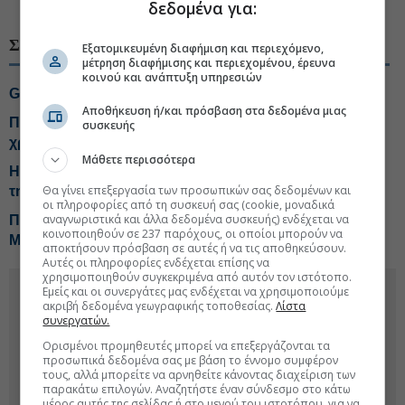
#ΑΔΜΗΕ
#Ηλεκτρική διασύνδεση
δεδομένα για:
ΣΧΕΤΙΚΑ ΘΕΜΑΤΑ
Εξατομικευμένη διαφήμιση και περιεχόμενο,
μέτρηση διαφήμισης και περιεχομένου, έρευνα
κοινού και ανάπτυξη υπηρεσιών
GSI: NAVTEX το φθινόπωρο μετά το ντιλ με Meridiam
Αποθήκευση ή/και πρόσβαση στα δεδομένα μιας
ΠΑΣΟΚ σε Μαξίμου: Δώστε δεσμευτικό
συσκευής
χρονοδιάγραμμα για GSI
Μάθετε περισσότερα
H έκπληξη από την Helleniq Energy-Τα telecom σχέδια
Θα γίνει επεξεργασία των προσωπικών σας δεδομένων και
της ΔΕΗ-Tips για Coca Cola, Alter Ego, ΑΔΜΗΕ, ΙΝΤΕΚ
οι πληροφορίες από τη συσκευή σας (cookie, μοναδικά
αναγνωριστικά και άλλα δεδομένα συσκευής) ενδέχεται να
Πηγές Μαξίμου: Νέα ώθηση στο GSI με την είσοδο της
κοινοποιηθούν σε 237 παρόχους, οι οποίοι μπορούν να
Meridiam
αποκτήσουν πρόσβαση σε αυτές ή να τις αποθηκεύσουν.
Αυτές οι πληροφορίες ενδέχεται επίσης να
χρησιμοποιηθούν συγκεκριμένα από αυτόν τον ιστότοπο.
Εμείς και οι συνεργάτες μας ενδέχεται να χρησιμοποιούμε
ακριβή δεδομένα γεωγραφικής τοποθεσίας.
Λίστα
συνεργατών.
Ορισμένοι προμηθευτές μπορεί να επεξεργάζονται τα
προσωπικά δεδομένα σας με βάση το έννομο συμφέρον
τους, αλλά μπορείτε να αρνηθείτε κάνοντας διαχείριση των
παρακάτω επιλογών. Αναζητήστε έναν σύνδεσμο στο κάτω
μέρος αυτής της σελίδας ή στο μενού του ιστοτόπου, για να