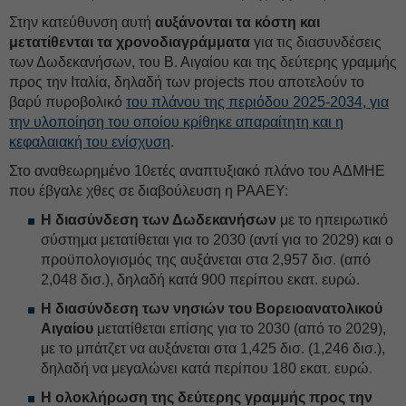
Στην κατεύθυνση αυτή
αυξάνονται τα κόστη και
μετατίθενται τα χρονοδιαγράμματα
για τις διασυνδέσεις
των Δωδεκανήσων, του Β. Αιγαίου και της δεύτερης γραμμής
προς την Ιταλία, δηλαδή των projects που αποτελούν το
βαρύ πυροβολικό
του πλάνου της περιόδου 2025-2034, για
την υλοποίηση του οποίου κρίθηκε απαραίτητη και η
κεφαλαιακή του ενίσχυση
.
Στο αναθεωρημένο 10ετές αναπτυξιακό πλάνο του ΑΔΜΗΕ
που έβγαλε χθες σε διαβούλευση η ΡΑΑΕΥ:
Η διασύνδεση των Δωδεκανήσων
με το ηπειρωτικό
σύστημα μετατίθεται για το 2030 (αντί για το 2029) και ο
προϋπολογισμός της αυξάνεται στα 2,957 δισ. (από
2,048 δισ.), δηλαδή κατά 900 περίπου εκατ. ευρώ.
Η διασύνδεση των νησιών του Βορειοανατολικού
Αιγαίου
μετατίθεται επίσης για το 2030 (από το 2029),
με το μπάτζετ να αυξάνεται στα 1,425 δισ. (1,246 δισ.),
δηλαδή να μεγαλώνει κατά περίπου 180 εκατ. ευρώ.
Η ολοκλήρωση της δεύτερης γραμμής προς την