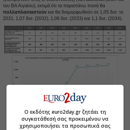
του ΒΑ Αιγαίου), εκτιμά ότι τα παραπάνω ποσά θα
πολλαπλασιαστούν
και θα διαμορφωθούν σε 1,05 δισ. το
2031, 1,07 δισ. (2032), 1,08 δισ. (2033) και 1,1 δισ. (2034).
Ο εκδότης euro2day.gr ζητάει τη
συγκατάθεσή σας προκειμένου να
χρησιμοποιήσει τα προσωπικά σας