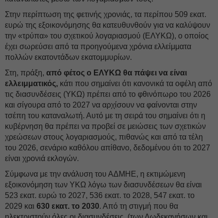
Στην περίπτωση της φετινής χρονιάς, τα περίπου 509 εκατ.
ευρώ της εξοικονόμησης θα κατευθυνθούν για να καλύψουν
την «τρύπα» του σχετικού λογαριασμού (ΕΛΥΚΩ), ο οποίος
έχει σωρεύσει από τα προηγούμενα χρόνια ελλείμματα
πολλών εκατοντάδων εκατομμυρίων.
Στη, πράξη,
από φέτος ο ΕΛΥΚΩ θα πάψει να είναι
ελλειμματικός,
κάτι που σημαίνει ότι κανονικά τα οφέλη από
τις διασυνδέσεις (ΥΚΩ) πρέπει από το φθινόπωρο του 2026
και σίγουρα από το 2027 να αρχίσουν να φαίνονται στην
τσέπη του καταναλωτή. Αυτό με τη σειρά του σημαίνει ότι η
κυβέρνηση θα πρέπει να προβεί σε μειώσεις των σχετικών
χρεώσεων στους λογαριασμούς, πιθανώς και από τα τέλη
του 2026, σενάριο καθόλου απίθανο, δεδομένου ότι το 2027
είναι χρονιά εκλογών.
Σύμφωνα με την ανάλυση του ΑΔΜΗΕ, η εκτιμώμενη
εξοικονόμηση των ΥΚΩ λόγω των διασυνδέσεων θα είναι
523 εκατ. ευρώ το 2027, 536 εκατ. το 2028, 547 εκατ. το
2029 και
630 εκατ. το 2030
. Από τη στιγμή που θα
ηλεκτριστούν όλες οι διασυνδέσεις, (των Δωδεκανήσων και