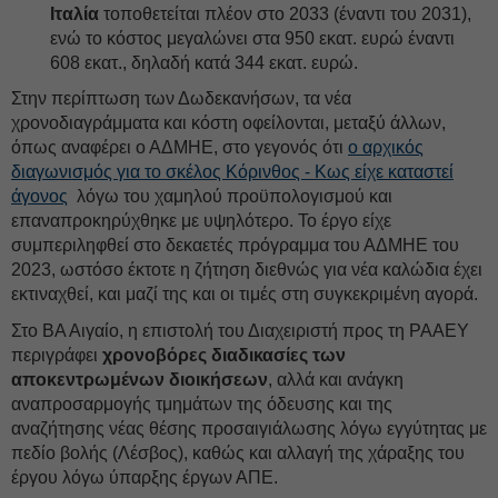
Ιταλία
τοποθετείται πλέον στο 2033 (έναντι του 2031),
ενώ το κόστος μεγαλώνει στα 950 εκατ. ευρώ έναντι
608 εκατ., δηλαδή κατά 344 εκατ. ευρώ.
Στην περίπτωση των Δωδεκανήσων, τα νέα
χρονοδιαγράμματα και κόστη οφείλονται, μεταξύ άλλων,
όπως αναφέρει ο ΑΔΜΗΕ, στο γεγονός ότι
ο αρχικός
διαγωνισμός για το σκέλος Κόρινθος - Κως είχε καταστεί
άγονος
λόγω του χαμηλού προϋπολογισμού και
επαναπροκηρύχθηκε με υψηλότερο. Το έργο είχε
συμπεριληφθεί στο δεκαετές πρόγραμμα του ΑΔΜΗΕ του
2023, ωστόσο έκτοτε η ζήτηση διεθνώς για νέα καλώδια έχει
εκτιναχθεί, και μαζί της και οι τιμές στη συγκεκριμένη αγορά.
Στο ΒΑ Αιγαίο, η επιστολή του Διαχειριστή προς τη ΡΑΑΕΥ
περιγράφει
χρονοβόρες διαδικασίες των
αποκεντρωμένων διοικήσεων
, αλλά και ανάγκη
αναπροσαρμογής τμημάτων της όδευσης και της
αναζήτησης νέας θέσης προσαιγιάλωσης λόγω εγγύτητας με
πεδίο βολής (Λέσβος), καθώς και αλλαγή της χάραξης του
έργου λόγω ύπαρξης έργων ΑΠΕ.