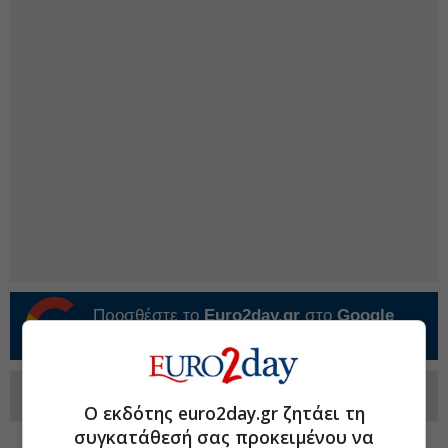
Προσθέστε το
Euro2day.gr
στο
Google
Discover!
Ακολουθήστε τη σελίδα του
Euro2day.gr
στο
Linkedin
Ο εκδότης euro2day.gr ζητάει τη
συγκατάθεσή σας προκειμένου να