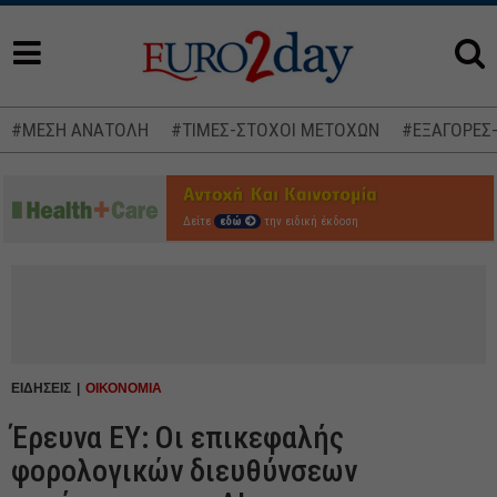
#ΜΕΣΗ ΑΝΑΤΟΛΗ
#ΤΙΜΕΣ-ΣΤΟΧΟΙ ΜΕΤΟΧΩΝ
#ΕΞΑΓΟΡΕΣ
Δείτε
εδώ
την ειδική έκδοση
ΕΙΔΗΣΕΙΣ
ΟΙΚΟΝΟΜΙΑ
Έρευνα EY: Οι επικεφαλής
φορολογικών διευθύνσεων