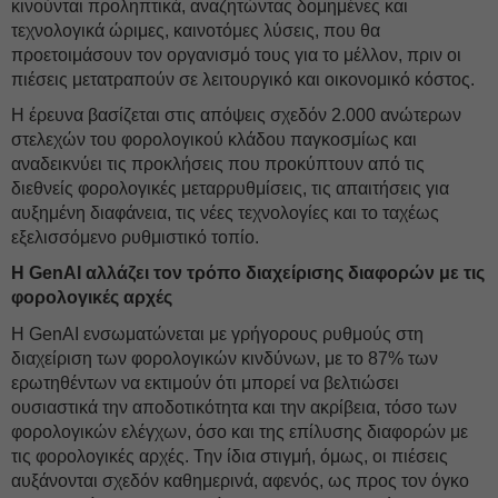
κινούνται προληπτικά, αναζητώντας δομημένες και
τεχνολογικά ώριμες, καινοτόμες λύσεις, που θα
προετοιμάσουν τον οργανισμό τους για το μέλλον, πριν οι
πιέσεις μετατραπούν σε λειτουργικό και οικονομικό κόστος.
Η έρευνα βασίζεται στις απόψεις σχεδόν 2.000 ανώτερων
στελεχών του φορολογικού κλάδου παγκοσμίως και
αναδεικνύει τις προκλήσεις που προκύπτουν από τις
διεθνείς φορολογικές μεταρρυθμίσεις, τις απαιτήσεις για
αυξημένη διαφάνεια, τις νέες τεχνολογίες και το ταχέως
εξελισσόμενο ρυθμιστικό τοπίο.
Η GenAI αλλάζει τον τρόπο διαχείρισης διαφορών με τις
φορολογικές αρχές
Η GenAI ενσωματώνεται με γρήγορους ρυθμούς στη
διαχείριση των φορολογικών κινδύνων, με το 87% των
ερωτηθέντων να εκτιμούν ότι μπορεί να βελτιώσει
ουσιαστικά την αποδοτικότητα και την ακρίβεια, τόσο των
φορολογικών ελέγχων, όσο και της επίλυσης διαφορών με
τις φορολογικές αρχές. Την ίδια στιγμή, όμως, οι πιέσεις
αυξάνονται σχεδόν καθημερινά, αφενός, ως προς τον όγκο