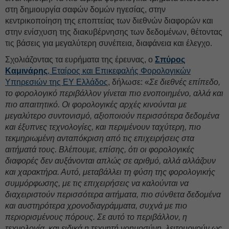
στη δημιουργία σαφών δομών ηγεσίας, στην
κεντρικοποίηση της εποπτείας των διεθνών διαφορών και
στην ενίσχυση της διακυβέρνησης των δεδομένων, θέτοντας
τις βάσεις για μεγαλύτερη συνέπεια, διαφάνεια και έλεγχο.
Σχολιάζοντας τα ευρήματα της έρευνας, ο
Σπύρος
Καμινάρης
, Εταίρος και Επικεφαλής Φορολογικών
Υπηρεσιών της ΕΥ Ελλάδος
, δήλωσε: «
Σε διεθνές επίπεδο,
το φορολογικό περιβάλλον γίνεται πιο ενοποιημένο, αλλά και
πιο απαιτητικό. Οι φορολογικές αρχές κινούνται με
μεγαλύτερο συντονισμό, αξιοποιούν περισσότερα δεδομένα
και έξυπνες τεχνολογίες, και περιμένουν ταχύτερη, πιο
τεκμηριωμένη ανταπόκριση από τις επιχειρήσεις στα
αιτήματά τους. Βλέπουμε, επίσης, ότι οι φορολογικές
διαφορές δεν αυξάνονται απλώς σε αριθμό, αλλά αλλάζουν
και χαρακτήρα. Αυτό, μεταβάλλει τη φύση της φορολογικής
συμμόρφωσης, με τις επιχειρήσεις να καλούνται να
διαχειριστούν περισσότερα αιτήματα, πιο σύνθετα δεδομένα
και αυστηρότερα χρονοδιαγράμματα, συχνά με πιο
περιορισμένους πόρους. Σε αυτό το περιβάλλον, η
τεχνολογία, και ειδικά η τεχνητή νοημοσύνη, λειτουργούν ως