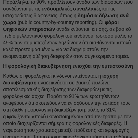
Παράλληλα, το 90% προβλέπουν άνοδο των διαφορών που
συνδέονται με τις
ενδοομιλικές συναλλαγές
και τις
υποχρεώσεις διαφάνειας, όπως η
δημόσια δήλωση ανά
χώρα
(public country-by-country reporting). Οι
φόροι
ψηφιακών υπηρεσιών
αναδεικνύονται, επίσης, σε βασικό
πεδίο μελλοντικού φορολογικού κινδύνου, ωστόσο μόλις το
49% των συμμετεχόντων δηλώνουν ότι αισθάνονται «πολύ
καλά προετοιμασμένοι» για να διαχειριστούν την
αναμενόμενη αύξηση διαφορών στον συγκεκριμένο τομέα.
Η φορολογική διακυβέρνηση ενισχύει την εμπιστοσύνη
Καθώς οι φορολογικοί κίνδυνοι εντείνονται, η
ισχυρή
διακυβέρνηση
αναδεικνύεται σε βασικό πυλώνα
αποτελεσματικής διαχείρισης των διαφορών με τις
φορολογικές αρχές. Παρότι το 91% των ερωτηθέντων
αναφέρουν ότι σκοπεύουν να ενισχύσουν την εστίασή τους
στη διεθνή φορολογική διακυβέρνηση, μόλις το 31%
εμφανίζονται «πολύ ικανοποιημένοι» από τον τρόπο με τον
οποίο διαχειρίζονται σήμερα τις φορολογικές διαφορές. Η
γεφύρωση του χάσματος μεταξύ πρόθεσης και εφαρμογής
είναι κρίσιμη. Τα πιο ώριμα φορολογικά τμήματα επενδύουν