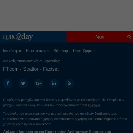
Αρχή
Ταυτότητα
Επικοινωνία
Sitemap
Οροι Χρήσης
Διεθνείς αποκλειστικές συνεργασίες:
FT.com
Stratfor
Factset
Οι τιμές των μετοχών και των δεικτών εμφανίζονται με καθυστέρηση 15’. Οι τιμές των
μετοχών και των ελληνικών δεικτών προέρχονται από την
InBroker
Το σύνολο του περιεχομένου και των υπηρεσιών του euro2day διατίθεται στους
επισκέπτες για προσωπική χρήση. Απαγορεύεται η χρήση και η επαναδημοσίευσή του
χωρίς τη γραπτή άδεια του εκδότη.
Δήλωση Απορρήτου και Προστασίας Δεδομένων Προσωπικού