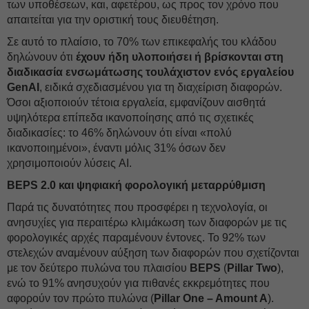
των υποθέσεων, και, αφετέρου, ως προς τον χρόνο που
απαιτείται για την οριστική τους διευθέτηση.
Σε αυτό το πλαίσιο, το 70% των επικεφαλής του κλάδου
δηλώνουν ότι
έχουν ήδη υλοποιήσει ή βρίσκονται στη
διαδικασία ενσωμάτωσης τουλάχιστον ενός εργαλείου
GenAI
, ειδικά σχεδιασμένου για τη διαχείριση διαφορών.
Όσοι αξιοποιούν τέτοια εργαλεία, εμφανίζουν αισθητά
υψηλότερα επίπεδα ικανοποίησης από τις σχετικές
διαδικασίες: το 46% δηλώνουν ότι είναι «πολύ
ικανοποιημένοι», έναντι μόλις 31% όσων δεν
χρησιμοποιούν λύσεις AI.
BEPS
2.0 και ψηφιακή φορολογική μεταρρύθμιση
Παρά τις δυνατότητες που προσφέρει η τεχνολογία, οι
ανησυχίες για περαιτέρω κλιμάκωση των διαφορών με τις
φορολογικές αρχές παραμένουν έντονες. Το 92% των
στελεχών αναμένουν αύξηση των διαφορών που σχετίζονται
με τον δεύτερο πυλώνα του πλαισίου
BEPS
(
Pillar Two
),
ενώ το 91% ανησυχούν για πιθανές εκκρεμότητες που
αφορούν τον πρώτο πυλώνα (
Pillar One – Amount A
).