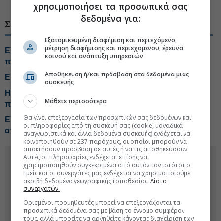
#EY, Ernst and Young
#Τεχνητή Νοημοσύνη
χρησιμοποιήσει τα προσωπικά σας
δεδομένα για:
ΣΧΕΤΙΚΑ ΘΕΜΑΤΑ
Εξατομικευμένη διαφήμιση και περιεχόμενο,
μέτρηση διαφήμισης και περιεχομένου, έρευνα
EY-Parthenon: Η Ελλάδα μπορεί να εξελιχθεί σε
κοινού και ανάπτυξη υπηρεσιών
περιφερειακό κόμβο ναυπηγοεπισκευής
Αποθήκευση ή/και πρόσβαση στα δεδομένα μιας
EY: Πάνω από 1 εκατ. ωφελούμενοι από το EY Ripples
συσκευής
Η Τεχνητή Νοημοσύνη στις κορυφαίες στρατηγικές
Μάθετε περισσότερα
προτεραιότητες των Ελλήνων CEOs
Θα γίνει επεξεργασία των προσωπικών σας δεδομένων και
EY-Parthenon: Η απανθρακοποίηση της ναυτιλίας
οι πληροφορίες από τη συσκευή σας (cookie, μοναδικά
απαιτεί ρεαλιστικό οδικό χάρτη
αναγνωριστικά και άλλα δεδομένα συσκευής) ενδέχεται να
κοινοποιηθούν σε 237 παρόχους, οι οποίοι μπορούν να
αποκτήσουν πρόσβαση σε αυτές ή να τις αποθηκεύσουν.
Αυτές οι πληροφορίες ενδέχεται επίσης να
χρησιμοποιηθούν συγκεκριμένα από αυτόν τον ιστότοπο.
Εμείς και οι συνεργάτες μας ενδέχεται να χρησιμοποιούμε
ακριβή δεδομένα γεωγραφικής τοποθεσίας.
Λίστα
συνεργατών.
Ορισμένοι προμηθευτές μπορεί να επεξεργάζονται τα
προσωπικά δεδομένα σας με βάση το έννομο συμφέρον
τους, αλλά μπορείτε να αρνηθείτε κάνοντας διαχείριση των