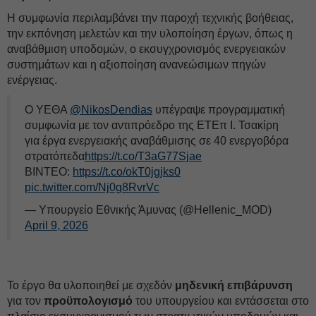
Η συμφωνία περιλαμβάνει την παροχή τεχνικής βοήθειας,
την εκπόνηση μελετών και την υλοποίηση έργων, όπως η
αναβάθμιση υποδομών, ο εκσυγχρονισμός ενεργειακών
συστημάτων και η αξιοποίηση ανανεώσιμων πηγών
ενέργειας.
Ο ΥΕΘΑ
@NikosDendias
υπέγραψε προγραμματική
συμφωνία με τον αντιπρόεδρο της ΕΤΕπ Ι. Τσακίρη
για έργα ενεργειακής αναβάθμισης σε 40 ενεργοβόρα
στρατόπεδα
https://t.co/T3aG77Sjae
BINTEO:
https://t.co/okT0jgjks0
pic.twitter.com/Nj0g8RvrVc
— Υπουργείο Εθνικής Άμυνας (@Hellenic_MOD)
April 9, 2026
Το έργο θα υλοποιηθεί με σχεδόν
μηδενική επιβάρυνση
για τον
προϋπολογισμό
του υπουργείου και εντάσσεται στο