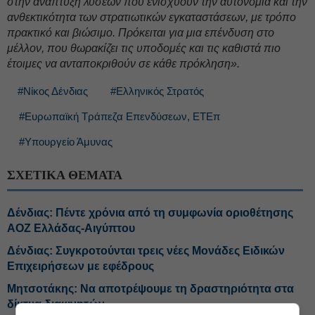
στην ανάπτυξη λύσεων που ενισχύουν την αυτονομία και την
ανθεκτικότητα των στρατιωτικών εγκαταστάσεων, με τρόπο
πρακτικό και βιώσιμο. Πρόκειται για μια επένδυση στο
μέλλον, που θωρακίζει τις υποδομές και τις καθιστά πιο
έτοιμες να ανταποκριθούν σε κάθε πρόκληση».
#Νίκος Δένδιας
#Ελληνικός Στρατός
#Ευρωπαϊκή Τράπεζα Επενδύσεων, ΕΤΕπ
#Υπουργείο Άμυνας
ΣΧΕΤΙΚΑ ΘΕΜΑΤΑ
Δένδιας: Πέντε χρόνια από τη συμφωνία οριοθέτησης
ΑΟΖ Ελλάδας-Αιγύπτου
Δένδιας: Συγκροτούνται τρεις νέες Μονάδες Ειδικών
Επιχειρήσεων με εφέδρους
Μητσοτάκης: Να αποτρέψουμε τη δραστηριότητα στα
δίκτυα διακινητών