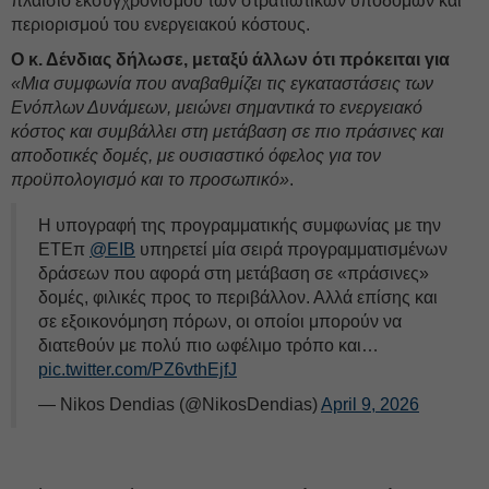
πλαίσιο εκσυγχρονισμού των στρατιωτικών υποδομών και
περιορισμού του ενεργειακού κόστους.
Ο κ. Δένδιας δήλωσε, μεταξύ άλλων ότι πρόκειται για
«Μια συμφωνία που αναβαθμίζει τις εγκαταστάσεις των
Ενόπλων Δυνάμεων, μειώνει σημαντικά το ενεργειακό
κόστος και συμβάλλει στη μετάβαση σε πιο πράσινες και
αποδοτικές δομές, με ουσιαστικό όφελος για τον
προϋπολογισμό και το προσωπικό»
.
Η υπογραφή της προγραμματικής συμφωνίας με την
ΕΤΕπ
@EIB
υπηρετεί μία σειρά προγραμματισμένων
δράσεων που αφορά στη μετάβαση σε «πράσινες»
δομές, φιλικές προς το περιβάλλον. Αλλά επίσης και
σε εξοικονόμηση πόρων, οι οποίοι μπορούν να
διατεθούν με πολύ πιο ωφέλιμο τρόπο και…
pic.twitter.com/PZ6vthEjfJ
— Nikos Dendias (@NikosDendias)
April 9, 2026