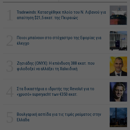
1
Tradewinds: Κατασχέθηκε πλοίο του Ν. Λιβανού για
απαίτηση $21,5 εκατ. της Πειραιώς
2
Ποιοι μπαίνουν στο στόχαστρο της Εφορίας για
έλεγχο
3
Ζησιάδης (ONYX): Η επένδυση 388 εκατ. που
φιλοδοξεί να αλλάξει τη Χαλκιδική
4
Στα δικαστήρια ο ιδρυτής της Revolut για το
«χρυσό» superyacht των €350 εκατ.
5
Βουλγαρική ασπίδα για τις τιμές ρεύματος στην
Ελλάδα