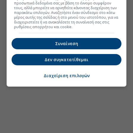
προσωπικά δεδομένα σας με βάση το έννομο συμφέρον
τους, αλλά μπορείτε να αρνηθείτε κάνοντας διαχείριση των
παρακάτω επιλογών. Αναζητήστε έναν σύνδεσμο στο κάτω
μέρος αυτής της σελίδας ή στο μενού του ιστοτόπου, για να
διαχειριστείτε ή να ανακαλέσετε τη συναίνεσή σας στις
ρυθμίσεις απορρήτου και cookie.
Συναίνεση
Δεν συγκατατίθεμαι
Διαχείριση επιλογών