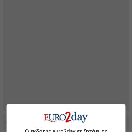
Προσθέστε το euro2day.gr στο Discover
Ο εκδότης euro2day.gr ζητάει τη