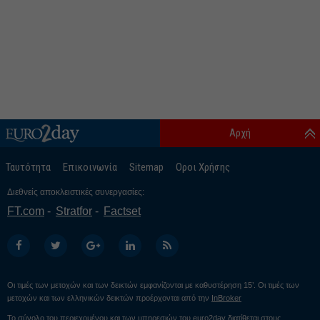
Αρχή
Ταυτότητα
Επικοινωνία
Sitemap
Οροι Χρήσης
Διεθνείς αποκλειστικές συνεργασίες:
FT.com
Stratfor
Factset
Οι τιμές των μετοχών και των δεικτών εμφανίζονται με καθυστέρηση 15’. Οι τιμές των
μετοχών και των ελληνικών δεικτών προέρχονται από την
InBroker
Το σύνολο του περιεχομένου και των υπηρεσιών του euro2day διατίθεται στους