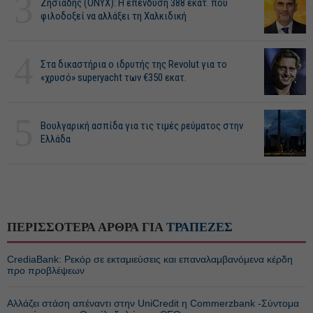
3
Ζησιάδης (ONYX): Η επένδυση 388 εκατ. που
φιλοδοξεί να αλλάξει τη Χαλκιδική
4
Στα δικαστήρια ο ιδρυτής της Revolut για το
«χρυσό» superyacht των €350 εκατ.
5
Βουλγαρική ασπίδα για τις τιμές ρεύματος στην
Ελλάδα
ΠΕΡΙΣΣΟΤΕΡΑ ΑΡΘΡΑ ΓΙΑ
ΤΡΑΠΕΖΕΣ
CrediaBank: Ρεκόρ σε εκταμιεύσεις και επαναλαμβανόμενα κέρδη
προ προβλέψεων
Αλλάζει στάση απέναντι στην UniCredit η Commerzbank -Σύντομα