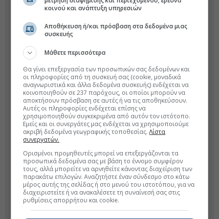
μέτρηση διαφήμισης και περιεχομένου, έρευνα
κοινού και ανάπτυξη υπηρεσιών
Αποθήκευση ή/και πρόσβαση στα δεδομένα μιας
συσκευής
Μάθετε περισσότερα
Θα γίνει επεξεργασία των προσωπικών σας δεδομένων και
οι πληροφορίες από τη συσκευή σας (cookie, μοναδικά
αναγνωριστικά και άλλα δεδομένα συσκευής) ενδέχεται να
κοινοποιηθούν σε 237 παρόχους, οι οποίοι μπορούν να
αποκτήσουν πρόσβαση σε αυτές ή να τις αποθηκεύσουν.
Αυτές οι πληροφορίες ενδέχεται επίσης να
χρησιμοποιηθούν συγκεκριμένα από αυτόν τον ιστότοπο.
Εμείς και οι συνεργάτες μας ενδέχεται να χρησιμοποιούμε
ακριβή δεδομένα γεωγραφικής τοποθεσίας.
Λίστα
συνεργατών.
Ορισμένοι προμηθευτές μπορεί να επεξεργάζονται τα
προσωπικά δεδομένα σας με βάση το έννομο συμφέρον
τους, αλλά μπορείτε να αρνηθείτε κάνοντας διαχείριση των
παρακάτω επιλογών. Αναζητήστε έναν σύνδεσμο στο κάτω
μέρος αυτής της σελίδας ή στο μενού του ιστοτόπου, για να
διαχειριστείτε ή να ανακαλέσετε τη συναίνεσή σας στις
ρυθμίσεις απορρήτου και cookie.