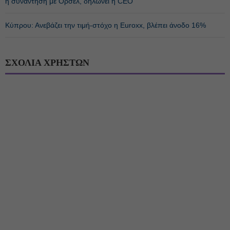
η συνάντηση με Ορσέλ, δηλώνει η CEO
Κύπρου: Ανεβάζει την τιμή-στόχο η Euroxx, βλέπει άνοδο 16%
ΣΧΟΛΙΑ ΧΡΗΣΤΩΝ