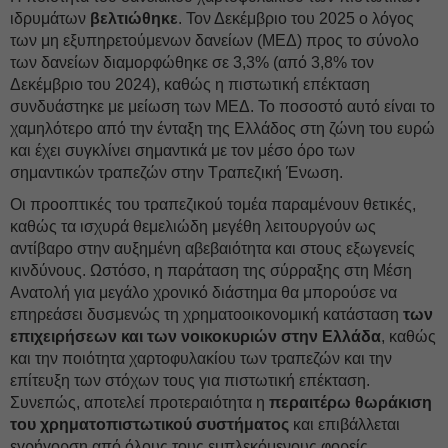
ιδρυμάτων
βελτιώθηκε
. Τον Δεκέμβριο του 2025 ο λόγος
των μη εξυπηρετούμενων δανείων (ΜΕΔ) προς το σύνολο
των δανείων διαμορφώθηκε σε 3,3% (από 3,8% τον
Δεκέμβριο του 2024), καθώς η πιστωτική επέκταση
συνδυάστηκε με μείωση των ΜΕΔ. Το ποσοστό αυτό είναι το
χαμηλότερο από την ένταξη της Ελλάδος στη ζώνη του ευρώ
και έχει συγκλίνει σημαντικά με τον μέσο όρο των
σημαντικών τραπεζών στην Τραπεζική Ένωση.
Οι προοπτικές του τραπεζικού τομέα παραμένουν θετικές,
καθώς τα ισχυρά θεμελιώδη μεγέθη λειτουργούν ως
αντίβαρο στην αυξημένη αβεβαιότητα και στους εξωγενείς
κινδύνους. Ωστόσο, η παράταση της σύρραξης στη Μέση
Ανατολή για μεγάλο χρονικό διάστημα θα μπορούσε να
επηρεάσει δυσμενώς τη χρηματοοικονομική κατάσταση
των
επιχειρήσεων και των νοικοκυριών στην Ελλάδα
, καθώς
και την ποιότητα χαρτοφυλακίου των τραπεζών και την
επίτευξη των στόχων τους για πιστωτική επέκταση.
Συνεπώς, αποτελεί προτεραιότητα η
περαιτέρω θωράκιση
του χρηματοπιστωτικού συστήματος
και επιβάλλεται
εγρήγορση από όλους τους εμπλεκόμενους φορείς.