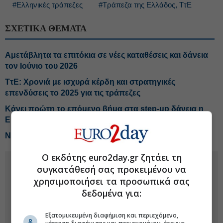
#Ελληνικές τράπεζες
#Τράπεζα της Ελλάδος, ΤτΕ
ΣΧΕΤΙΚΑ ΘΕΜΑΤΑ
Αμετάβλητα τα επιτόκια σε νέες καταθέσεις και δάνεια
τον Ιούνιο του 2026
ΤτΕ: Χρονιά με ισχυρά κέρδη και στρατηγικές
επενδύσεις το 2025 για τις τράπεζες
Κάνει πρώτη το επόμενο βήμα στα step-up δάνεια η
Eurobank
Νέα δάνεια 3 δισ. ευρώ σε επιχειρήσεις τον Ιούνιο
Ο εκδότης euro2day.gr ζητάει τη
συγκατάθεσή σας προκειμένου να
χρησιμοποιήσει τα προσωπικά σας
δεδομένα για:
Εξατομικευμένη διαφήμιση και περιεχόμενο,