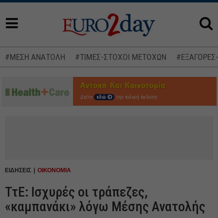
#ΜΕΣΗ ΑΝΑΤΟΛΗ
#ΤΙΜΕΣ-ΣΤΟΧΟΙ ΜΕΤΟΧΩΝ
#ΕΞΑΓΟΡΕΣ
Δείτε
εδώ
την ειδική έκδοση
ΕΙΔΗΣΕΙΣ
ΟΙΚΟΝΟΜΙΑ
ΤτΕ: Ισχυρές οι τράπεζες,
«καμπανάκι» λόγω Μέσης Ανατολής