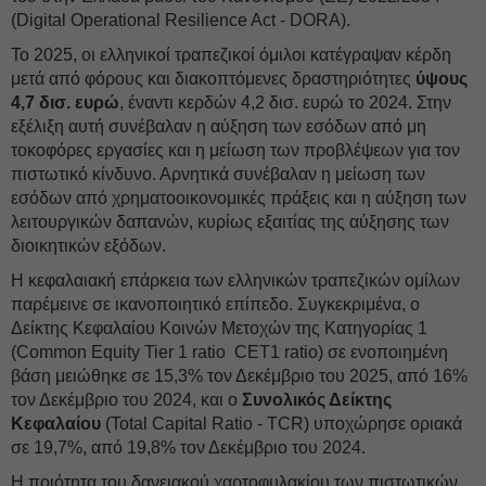
(Digital Operational Resilience Act - DORA).
Το 2025, οι ελληνικοί τραπεζικοί όμιλοι κατέγραψαν κέρδη
μετά από φόρους και διακοπτόμενες δραστηριότητες
ύψους
4,7 δισ. ευρώ
, έναντι κερδών 4,2 δισ. ευρώ το 2024. Στην
εξέλιξη αυτή συνέβαλαν η αύξηση των εσόδων από μη
τοκοφόρες εργασίες και η μείωση των προβλέψεων για τον
πιστωτικό κίνδυνο. Αρνητικά συνέβαλαν η μείωση των
εσόδων από χρηματοοικονομικές πράξεις και η αύξηση των
λειτουργικών δαπανών, κυρίως εξαιτίας της αύξησης των
διοικητικών εξόδων.
Η κεφαλαιακή επάρκεια των ελληνικών τραπεζικών ομίλων
παρέμεινε σε ικανοποιητικό επίπεδο. Συγκεκριμένα, ο
Δείκτης Κεφαλαίου Κοινών Μετοχών της Κατηγορίας 1
(Common Equity Tier 1 ratio CET1 ratio) σε ενοποιημένη
βάση μειώθηκε σε 15,3% τον Δεκέμβριο του 2025, από 16%
τον Δεκέμβριο του 2024, και ο
Συνολικός Δείκτης
Κεφαλαίου
(Total Capital Ratio - TCR) υποχώρησε οριακά
σε 19,7%, από 19,8% τον Δεκέμβριο του 2024.
Η ποιότητα του δανειακού χαρτοφυλακίου των πιστωτικών