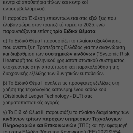
κεντρικά αποθετήρια τίτλων και κεντρικοί
αντισυμβαλλόμενοι).
Η παρούσα Έκθεση επικεντρώνεται στις εξελίξεις που
έλαβαν χώρα στον τραπεζικό τομέα το 2025, ενώ
παρουσιάζονται επίσης
τρία Ειδικά Θέματα
:
α) Το Ειδικό Θέμα Ι παρουσιάζει το πλαίσιο αξιολόγησης
που ανέπτυξε η Τράπεζα της Ελλάδος για την αναγνώριση
και διαβάθμιση των
συστημικών κινδύνων
(“Systemic Risk
Heatmap”) του ελληνικού χρηματοπιστωτικού συστήματος,
στοχεύοντας στην αποτύπωση και παρακολούθηση της
διαχρονικής εξέλιξης των δυνητικών ευπαθειών.
β) Το Ειδικό Θέμα ΙΙ αναλύει τις πρόσφατες εξελίξεις στη
χρήση της τεχνολογίας κατανεμημένου καθολικού
(Distributed Ledger Technology - DLT) στις
χρηματοπιστωτικές αγορές.
γ) Το Ειδικό Θέμα ΙΙΙ παρουσιάζει το πλαίσιο διαχείρισης των
κινδύνων τρίτων παρόχων υπηρεσιών Τεχνολογιών
Πληροφοριών και Επικοινωνιών
(ΤΠΕ) και την εφαρμογή
του στην Ελλάδα βάσει του Κανονισμού (ΕΕ) 2022/2554