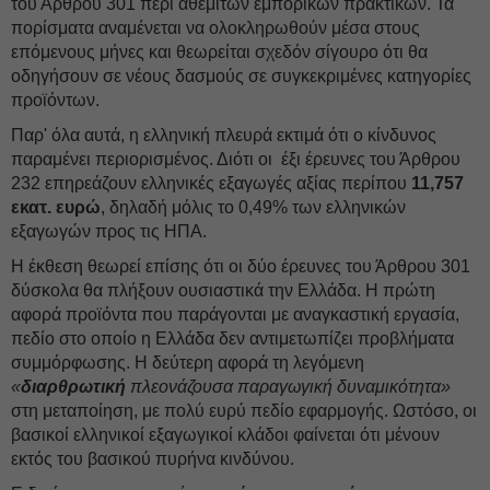
του Άρθρου 301 περί αθέμιτων εμπορικών πρακτικών. Τα
πορίσματα αναμένεται να ολοκληρωθούν μέσα στους
επόμενους μήνες και θεωρείται σχεδόν σίγουρο ότι θα
οδηγήσουν σε νέους δασμούς σε συγκεκριμένες κατηγορίες
προϊόντων.
Παρ' όλα αυτά, η ελληνική πλευρά εκτιμά ότι ο κίνδυνος
παραμένει περιορισμένος. Διότι οι έξι έρευνες του Άρθρου
232 επηρεάζουν ελληνικές εξαγωγές αξίας περίπου
11,757
εκατ. ευρώ
, δηλαδή μόλις το 0,49% των ελληνικών
εξαγωγών προς τις ΗΠΑ.
Η έκθεση θεωρεί επίσης ότι οι δύο έρευνες του Άρθρου 301
δύσκολα θα πλήξουν ουσιαστικά την Ελλάδα. Η πρώτη
αφορά προϊόντα που παράγονται με αναγκαστική εργασία,
πεδίο στο οποίο η Ελλάδα δεν αντιμετωπίζει προβλήματα
συμμόρφωσης. Η δεύτερη αφορά τη λεγόμενη
«
διαρθρωτική
πλεονάζουσα παραγωγική δυναμικότητα»
στη μεταποίηση, με πολύ ευρύ πεδίο εφαρμογής. Ωστόσο, οι
βασικοί ελληνικοί εξαγωγικοί κλάδοι φαίνεται ότι μένουν
εκτός του βασικού πυρήνα κινδύνου.