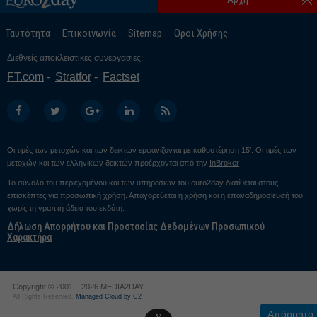
Ταυτότητα
Επικοινωνία
Sitemap
Οροι Χρήσης
Διεθνείς αποκλειστικές συνεργασίες:
FT.com
Stratfor
Factset
Οι τιμές των μετοχών και των δεικτών εμφανίζονται με καθυστέρηση 15’. Οι τιμές των
μετοχών και των ελληνικών δεικτών προέρχονται από την
InBroker
Το σύνολο του περιεχομένου και των υπηρεσιών του euro2day διατίθεται στους
επισκέπτες για προσωπική χρήση. Απαγορεύεται η χρήση και η επαναδημοσίευσή του
χωρίς τη γραπτή άδεια του εκδότη.
Δήλωση Απορρήτου και Προστασίας Δεδομένων Προσωπικού
Χαρακτήρα
Copyright © 2001 – 2026 MEDIA2DAY
All Rights Reserved.
Managed Cloud by C2
Απόρρητο
v