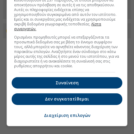
κοινοποιηθούν σε 237 παρόχους, οι οποίοι μπορούν να
αποκτήσουν πρόσβαση σε αυτές ή να τις αποθηκεύσουν.
Αυτές οι πληροφορίες ενδέχεται επίσης να
χρησιμοποιηθούν συγκεκριμένα από αυτόν τον ιστότοπο.
Εμείς και οι συνεργάτες μας ενδέχεται να χρησιμοποιούμε
ακριβή δεδομένα γεωγραφικής τοποθεσίας.
Λίστα
συνεργατών.
Προσθέστε το euro2day.gr στο Discover
Ορισμένοι προμηθευτές μπορεί να επεξεργάζονται τα
προσωπικά δεδομένα σας με βάση το έννομο συμφέρον
τους, αλλά μπορείτε να αρνηθείτε κάνοντας διαχείριση των
παρακάτω επιλογών. Αναζητήστε έναν σύνδεσμο στο κάτω
μέρος αυτής της σελίδας ή στο μενού του ιστοτόπου, για να
διαχειριστείτε ή να ανακαλέσετε τη συναίνεσή σας στις
ρυθμίσεις απορρήτου και cookie.
Συναίνεση
Δεν συγκατατίθεμαι
Διαχείριση επιλογών