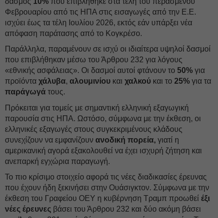
δασμός
10%
που επιβλήθηκε στα τέλη του περασμένου
Φεβρουαρίου από τις ΗΠΑ στις εισαγωγές από την Ε.Ε.
ισχύει έως τα τέλη Ιουλίου 2026, εκτός εάν υπάρξει νέα
απόφαση παράτασης από το Κογκρέσο.
Παράλληλα, παραμένουν σε ισχύ οι ιδιαίτερα υψηλοί δασμοί
που επιβλήθηκαν μέσω του Άρθρου 232 για λόγους
«εθνικής ασφάλειας». Οι δασμοί αυτοί φτάνουν το
50%
για
προϊόντα
χάλυβα
,
αλουμινίου
και
χαλκού
και το
25%
για τα
παράγωγά
τους.
Πρόκειται για τομείς με σημαντική ελληνική εξαγωγική
παρουσία στις ΗΠΑ. Ωστόσο, σύμφωνα με την έκθεση, οι
ελληνικές εξαγωγές στους συγκεκριμένους κλάδους
συνεχίζουν να εμφανίζουν
ανοδική πορεία,
γιατί η
αμερικανική αγορά εξακολουθεί να έχει ισχυρή ζήτηση και
ανεπαρκή εγχώρια παραγωγή.
Το πιο κρίσιμο στοιχείο αφορά τις νέες διαδικασίες έρευνας
που έχουν ήδη ξεκινήσει στην Ουάσιγκτον. Σύμφωνα με την
έκθεση του Γραφείου ΟΕΥ η κυβέρνηση Τραμπ προωθεί
έξι
νέες έρευνες
βάσει του Άρθρου 232 και δύο ακόμη βάσει