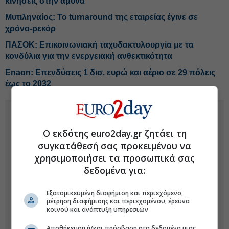
κινήσεις στην άμυνα
Μυτιληναίος: Το turnaround της εταιρείας έγινε σε
χρόνο-ρεκόρ
ΠΑΣΟΚ: Επικοινωνιακή ταχυδακτυλουργία με τα
κονδύλια για την ενεργειακή ανθεκτικότητα
Enaon: Επενδύσεις 1 δισ. ευρώ και αέριο σε 29 πόλεις
έως το 2032
Ο εκδότης euro2day.gr ζητάει τη
συγκατάθεσή σας προκειμένου να
χρησιμοποιήσει τα προσωπικά σας
δεδομένα για:
Εξατομικευμένη διαφήμιση και περιεχόμενο,
μέτρηση διαφήμισης και περιεχομένου, έρευνα
κοινού και ανάπτυξη υπηρεσιών
Αποθήκευση ή/και πρόσβαση στα δεδομένα μιας