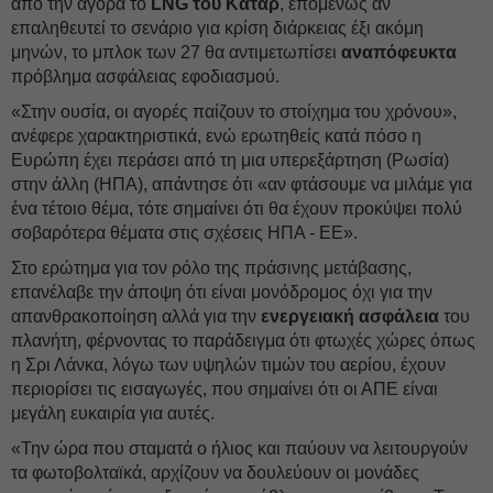
από την αγορά το
LNG του Κατάρ
, επομένως αν
επαληθευτεί το σενάριο για κρίση διάρκειας έξι ακόμη
μηνών, το μπλοκ των 27 θα αντιμετωπίσει
αναπόφευκτα
πρόβλημα ασφάλειας εφοδιασμού.
«Στην ουσία, οι αγορές παίζουν το στοίχημα του χρόνου»,
ανέφερε χαρακτηριστικά, ενώ ερωτηθείς κατά πόσο η
Ευρώπη έχει περάσει από τη μια υπερεξάρτηση (Ρωσία)
στην άλλη (ΗΠΑ), απάντησε ότι «αν φτάσουμε να μιλάμε για
ένα τέτοιο θέμα, τότε σημαίνει ότι θα έχουν προκύψει πολύ
σοβαρότερα θέματα στις σχέσεις ΗΠΑ - ΕΕ».
Στο ερώτημα για τον ρόλο της πράσινης μετάβασης,
επανέλαβε την άποψη ότι είναι μονόδρομος όχι για την
απανθρακοποίηση αλλά για την
ενεργειακή ασφάλεια
του
πλανήτη, φέρνοντας το παράδειγμα ότι φτωχές χώρες όπως
η Σρι Λάνκα, λόγω των υψηλών τιμών του αερίου, έχουν
περιορίσει τις εισαγωγές, που σημαίνει ότι οι ΑΠΕ είναι
μεγάλη ευκαιρία για αυτές.
«Την ώρα που σταματά ο ήλιος και παύουν να λειτουργούν
τα φωτοβολταϊκά, αρχίζουν να δουλεύουν οι μονάδες