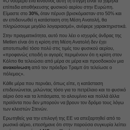
«Ο νούμερο ένα κίνδυνος αυτή τη στιγμή είναι τα χαμηλά
επίπεδα αποθήκευσης φυσικού αερίου στην Ευρώπη.
Είμαστε στο
30%,
όταν πέρυσι βρισκόμασταν στο 50% και
αν επιδεινωθεί η κατάσταση στη Μέση Ανατολή, θα
πληρώσουμε μεγάλο λογαριασμό», ανέφερε χαρακτηριστικά.
Στην πραγματικότητα, αυτό που λέει ο ισχυρός άνδρας της
Metlen είναι ότι η κρίση στη Μέση Ανατολή δεν έχει
αποτυπωθεί τόσο πολύ στις τιμές του φυσικού αερίου,
«προφανώς επειδή οι αγορές περιμένουν ότι η κρίση στον
Κόλπο θα τελειώσει από μέρα σε μέρα και προσδοκούν μια
ανακοίνωση
από τον πρόεδρο Τραμπ ότι τελείωσε ο
πόλεμος».
Κάθε μέρα που περνάει, όπως είπε, η κατάσταση
επιδεινώνεται, μιλώντας τόσο για το πετρέλαιο και το φυσικό
αέριο όσο και τα λιπάσματα, το αλουμίνιο και πολλά άλλα
προϊόντα που δεν μπορούν να βρουν τον δρόμο τους λόγω
των κλειστών Στενών.
Ερωτηθείς για την επιλογή της ΕΕ να απεξαρτηθεί από το
ρωσικό αέριο, επεσήμανε ότι στην παρούσα συγκυρία λείπει