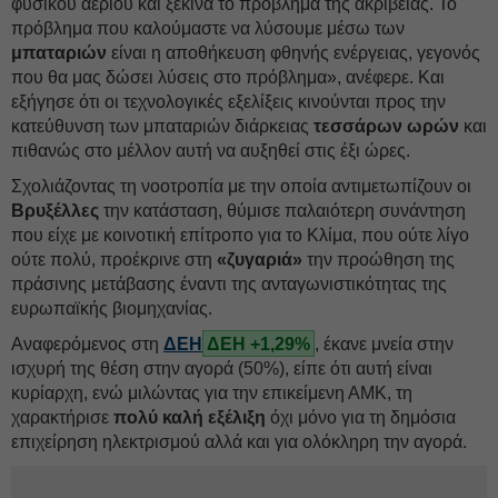
φυσικού αερίου και ξεκινά το πρόβλημα της ακρίβειας. Το
πρόβλημα που καλούμαστε να λύσουμε μέσω των
μπαταριών
είναι η αποθήκευση φθηνής ενέργειας, γεγονός
που θα μας δώσει λύσεις στο πρόβλημα», ανέφερε. Και
εξήγησε ότι οι τεχνολογικές εξελίξεις κινούνται προς την
κατεύθυνση των μπαταριών διάρκειας
τεσσάρων ωρών
και
πιθανώς στο μέλλον αυτή να αυξηθεί στις έξι ώρες.
Σχολιάζοντας τη νοοτροπία με την οποία αντιμετωπίζουν οι
Βρυξέλλες
την κατάσταση, θύμισε παλαιότερη συνάντηση
που είχε με κοινοτική επίτροπο για το Κλίμα, που ούτε λίγο
ούτε πολύ, προέκρινε στη
«ζυγαριά»
την προώθηση της
πράσινης μετάβασης έναντι της ανταγωνιστικότητας της
ευρωπαϊκής βιομηχανίας.
Αναφερόμενος στη
ΔΕΗ
ΔΕΗ +1,29%
, έκανε μνεία στην
ισχυρή της θέση στην αγορά (50%), είπε ότι αυτή είναι
κυρίαρχη, ενώ μιλώντας για την επικείμενη ΑΜΚ, τη
χαρακτήρισε
πολύ καλή εξέλιξη
όχι μόνο για τη δημόσια
επιχείρηση ηλεκτρισμού αλλά και για ολόκληρη την αγορά.