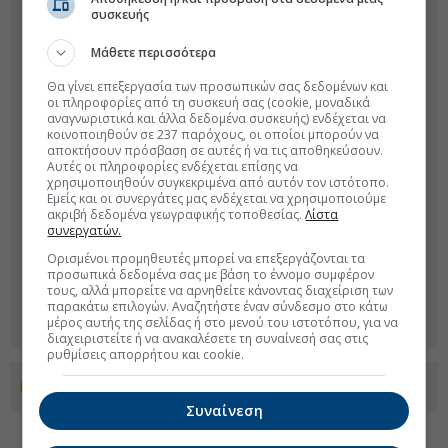
συσκευής
Μάθετε περισσότερα
Θα γίνει επεξεργασία των προσωπικών σας δεδομένων και
οι πληροφορίες από τη συσκευή σας (cookie, μοναδικά
αναγνωριστικά και άλλα δεδομένα συσκευής) ενδέχεται να
κοινοποιηθούν σε 237 παρόχους, οι οποίοι μπορούν να
αποκτήσουν πρόσβαση σε αυτές ή να τις αποθηκεύσουν.
Αυτές οι πληροφορίες ενδέχεται επίσης να
χρησιμοποιηθούν συγκεκριμένα από αυτόν τον ιστότοπο.
Εμείς και οι συνεργάτες μας ενδέχεται να χρησιμοποιούμε
ακριβή δεδομένα γεωγραφικής τοποθεσίας.
Λίστα
συνεργατών.
Ορισμένοι προμηθευτές μπορεί να επεξεργάζονται τα
προσωπικά δεδομένα σας με βάση το έννομο συμφέρον
τους, αλλά μπορείτε να αρνηθείτε κάνοντας διαχείριση των
παρακάτω επιλογών. Αναζητήστε έναν σύνδεσμο στο κάτω
μέρος αυτής της σελίδας ή στο μενού του ιστοτόπου, για να
διαχειριστείτε ή να ανακαλέσετε τη συναίνεσή σας στις
ρυθμίσεις απορρήτου και cookie.
Προσθέστε το euro2day.gr στο Discover
Συναίνεση