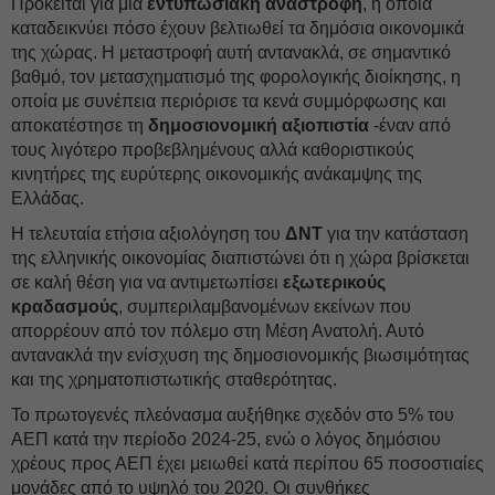
Πρόκειται για μια
εντυπωσιακή αναστροφή
, η οποία
καταδεικνύει πόσο έχουν βελτιωθεί τα δημόσια οικονομικά
της χώρας. Η μεταστροφή αυτή αντανακλά, σε σημαντικό
βαθμό, τον μετασχηματισμό της φορολογικής διοίκησης, η
οποία με συνέπεια περιόρισε τα κενά συμμόρφωσης και
αποκατέστησε τη
δημοσιονομική αξιοπιστία
-έναν από
τους λιγότερο προβεβλημένους αλλά καθοριστικούς
κινητήρες της ευρύτερης οικονομικής ανάκαμψης της
Ελλάδας.
Η τελευταία ετήσια αξιολόγηση του
ΔΝΤ
για την κατάσταση
της ελληνικής οικονομίας διαπιστώνει ότι η χώρα βρίσκεται
σε καλή θέση για να αντιμετωπίσει
εξωτερικούς
κραδασμούς
, συμπεριλαμβανομένων εκείνων που
απορρέουν από τον πόλεμο στη Μέση Ανατολή. Αυτό
αντανακλά την ενίσχυση της δημοσιονομικής βιωσιμότητας
και της χρηματοπιστωτικής σταθερότητας.
Το πρωτογενές πλεόνασμα αυξήθηκε σχεδόν στο 5% του
ΑΕΠ κατά την περίοδο 2024-25, ενώ ο λόγος δημόσιου
χρέους προς ΑΕΠ έχει μειωθεί κατά περίπου 65 ποσοστιαίες
μονάδες από το υψηλό του 2020. Οι συνθήκες