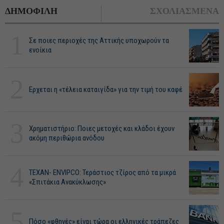
ΔΗΜΟΦΙΛΗ
ΣΧΟΛΙΑΣΜΕΝΑ
1
Σε ποιες περιοχές της Αττικής υποχωρούν τα
ενοίκια
2
Ερχεται η «τέλεια καταιγίδα» για την τιμή του καφέ
3
Χρηματιστήριο: Ποιες μετοχές και κλάδοι έχουν
ακόμη περιθώρια ανόδου
4
ΤΕΧΑΝ- ENVIPCO: Τεράστιος τζίρος από τα μικρά
«Σπιτάκια Ανακύκλωσης»
5
Πόσο «φθηνές» είναι τώρα οι ελληνικές τράπεζες