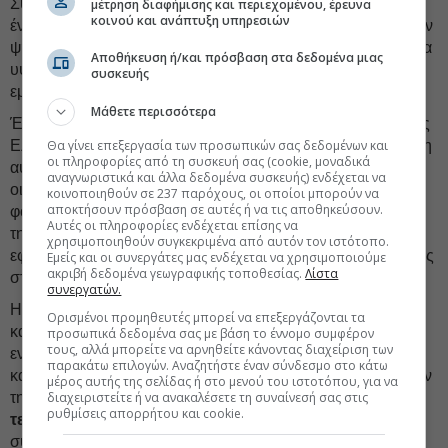
Συνολικά, οι μεταρρυθμίσεις της Ελλάδας δημιούργησαν
μέτρηση διαφήμισης και περιεχομένου, έρευνα
κοινού και ανάπτυξη υπηρεσιών
έναν ενάρετο κύκλο: η καλύτερη διακυβέρνηση επέτρεψε την
ψηφιοποίηση· η ψηφιοποίηση βελτίωσε τη συμμόρφωση· τα
Αποθήκευση ή/και πρόσβαση στα δεδομένα μιας
υψηλότερα και πιο αξιόπιστα έσοδα ενίσχυσαν την
συσκευής
εμπιστοσύνη του κοινού και τη δημοσιονομική αξιοπιστία.
Μάθετε περισσότερα
Έως το 2025, ο λόγος φορολογικών εσόδων προς ΑΕΠ της
Θα γίνει επεξεργασία των προσωπικών σας δεδομένων και
Ελλάδας είχε ανέλθει στο
28%,
από 20,5% το 2009. Αν και η
οι πληροφορίες από τη συσκευή σας (cookie, μοναδικά
αύξηση των εσόδων αντανακλά επίσης ευρύτερες
αναγνωριστικά και άλλα δεδομένα συσκευής) ενδέχεται να
οικονομικές και πολιτικές μεταβολές, οι βελτιώσεις στη
κοινοποιηθούν σε 237 παρόχους, οι οποίοι μπορούν να
αποκτήσουν πρόσβαση σε αυτές ή να τις αποθηκεύσουν.
φορολογική διοίκηση διαδραμάτισαν κεντρικό ρόλο μέσω
Αυτές οι πληροφορίες ενδέχεται επίσης να
της διεύρυνσης της φορολογικής βάσης, της ενίσχυσης της
χρησιμοποιηθούν συγκεκριμένα από αυτόν τον ιστότοπο.
εφαρμογής των κανόνων και της αύξησης της εμπιστοσύνης
Εμείς και οι συνεργάτες μας ενδέχεται να χρησιμοποιούμε
ακριβή δεδομένα γεωγραφικής τοποθεσίας.
Λίστα
στο σύστημα.
συνεργατών.
Η πορεία συνεχίζεται. Η επόμενη πρόκληση είναι να
Ορισμένοι προμηθευτές μπορεί να επεξεργάζονται τα
καταστούν
διατηρήσιμα
τα πρόσφατα κέρδη,
προσωπικά δεδομένα σας με βάση το έννομο συμφέρον
τους, αλλά μπορείτε να αρνηθείτε κάνοντας διαχείριση των
ενσωματώνοντας τους νέους τρόπους εργασίας βαθιά στις
παρακάτω επιλογών. Αναζητήστε έναν σύνδεσμο στο κάτω
καθημερινές διαδικασίες. Οι προτεραιότητες περιλαμβάνουν
μέρος αυτής της σελίδας ή στο μενού του ιστοτόπου, για να
διαχειριστείτε ή να ανακαλέσετε τη συναίνεσή σας στις
τη συστηματικότερη χρήση αναλυτικών εργαλείων και
ρυθμίσεις απορρήτου και cookie.
τεχνητής νοημοσύνης
για τη διαχείριση κινδύνων
συμμόρφωσης, την περαιτέρω βελτίωση των υπηρεσιών