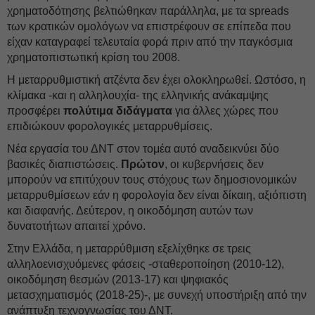
χρηματοδότησης βελτιώθηκαν παράλληλα, με τα spreads
των κρατικών ομολόγων να επιστρέφουν σε επίπεδα που
είχαν καταγραφεί τελευταία φορά πριν από την παγκόσμια
χρηματοπιστωτική κρίση του 2008.
Η μεταρρυθμιστική ατζέντα δεν έχει ολοκληρωθεί. Ωστόσο, η
κλίμακα -και η αλληλουχία- της ελληνικής ανάκαμψης
προσφέρει
πολύτιμα διδάγματα
για άλλες χώρες που
επιδιώκουν φορολογικές μεταρρυθμίσεις.
Νέα εργασία του ΔΝΤ στον τομέα αυτό αναδεικνύει δύο
βασικές διαπιστώσεις.
Πρώτον
, οι κυβερνήσεις δεν
μπορούν να επιτύχουν τους στόχους των δημοσιονομικών
μεταρρυθμίσεων εάν η φορολογία δεν είναι δίκαιη, αξιόπιστη
και διαφανής. Δεύτερον, η οικοδόμηση αυτών των
δυνατοτήτων απαιτεί χρόνο.
Στην Ελλάδα, η μεταρρύθμιση εξελίχθηκε σε τρεις
αλληλοενισχυόμενες φάσεις -σταθεροποίηση (2010-12),
οικοδόμηση θεσμών (2013-17) και ψηφιακός
μετασχηματισμός (2018-25)-, με συνεχή υποστήριξη από την
ανάπτυξη τεχνογνωσίας του ΔΝΤ.