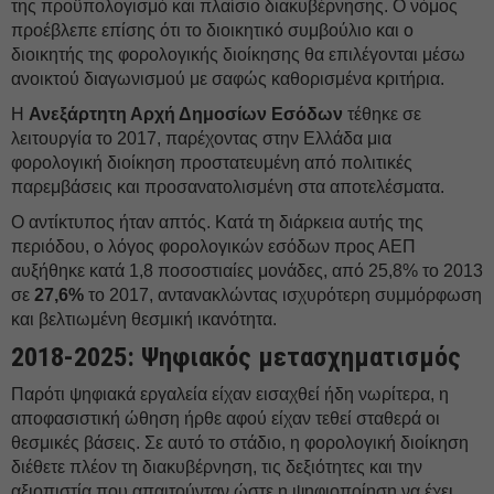
της προϋπολογισμό και πλαίσιο διακυβέρνησης. Ο νόμος
προέβλεπε επίσης ότι το διοικητικό συμβούλιο και ο
διοικητής της φορολογικής διοίκησης θα επιλέγονται μέσω
ανοικτού διαγωνισμού με σαφώς καθορισμένα κριτήρια.
Η
Ανεξάρτητη Αρχή Δημοσίων Εσόδων
τέθηκε σε
λειτουργία το 2017, παρέχοντας στην Ελλάδα μια
φορολογική διοίκηση προστατευμένη από πολιτικές
παρεμβάσεις και προσανατολισμένη στα αποτελέσματα.
Ο αντίκτυπος ήταν απτός. Κατά τη διάρκεια αυτής της
περιόδου, ο λόγος φορολογικών εσόδων προς ΑΕΠ
αυξήθηκε κατά 1,8 ποσοστιαίες μονάδες, από 25,8% το 2013
σε
27,6%
το 2017, αντανακλώντας ισχυρότερη συμμόρφωση
και βελτιωμένη θεσμική ικανότητα.
2018-2025: Ψηφιακός μετασχηματισμός
Παρότι ψηφιακά εργαλεία είχαν εισαχθεί ήδη νωρίτερα, η
αποφασιστική ώθηση ήρθε αφού είχαν τεθεί σταθερά οι
θεσμικές βάσεις. Σε αυτό το στάδιο, η φορολογική διοίκηση
διέθετε πλέον τη διακυβέρνηση, τις δεξιότητες και την
αξιοπιστία που απαιτούνταν ώστε η ψηφιοποίηση να έχει