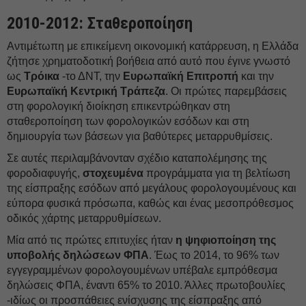
2010-2012: Σταθεροποίηση
Αντιμέτωπη με επικείμενη οικονομική κατάρρευση, η Ελλάδα
ζήτησε χρηματοδοτική βοήθεια από αυτό που έγινε γνωστό
ως
Τρόικα
-το ΔΝΤ, την
Ευρωπαϊκή Επιτροπή
και την
Ευρωπαϊκή Κεντρική Τράπεζα
. Οι πρώτες παρεμβάσεις
στη φορολογική διοίκηση επικεντρώθηκαν στη
σταθεροποίηση των φορολογικών εσόδων και στη
δημιουργία των βάσεων για βαθύτερες μεταρρυθμίσεις.
Σε αυτές περιλαμβάνονταν σχέδιο καταπολέμησης της
φοροδιαφυγής,
στοχευμένα
προγράμματα για τη βελτίωση
της είσπραξης εσόδων από μεγάλους φορολογουμένους και
εύπορα φυσικά πρόσωπα, καθώς και ένας μεσοπρόθεσμος
οδικός χάρτης μεταρρυθμίσεων.
Μία από τις πρώτες επιτυχίες ήταν
η ψηφιοποίηση της
υποβολής δηλώσεων ΦΠΑ
. Έως το 2014, το 96% των
εγγεγραμμένων φορολογουμένων υπέβαλε εμπρόθεσμα
δηλώσεις ΦΠΑ, έναντι 65% το 2010. Άλλες πρωτοβουλίες
-ιδίως οι προσπάθειες ενίσχυσης της είσπραξης από