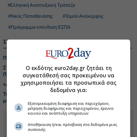
#Ελληνική Αναπτυξιακή Τράπεζα
#Νίκος Παπαθανάσης
#Ταμείο Ανάκαμψης
#Πρόγραμμα-επένδυση ΕΣΠΑ
ΣΧΕΤΙΚΑ ΘΕΜΑΤΑ
Πρόσκληση 3 εκατ. ευρώ για έργο στη λίμνη Δοϊράνη
Ο εκδότης euro2day.gr ζητάει τη
Στο ΕΣΠΑ η ολοκληρωμένη δράση «Πρώιμη Παιδική
συγκατάθεσή σας προκειμένου να
Παρέμβαση», ύψους 50 εκατ. ευρώ
χρησιμοποιήσει τα προσωπικά σας
«Λεφτά... υπάρχουν» και μετά το Ταμείο Ανάκαμψης
δεδομένα για:
Ταμείο Ανάκαμψης: Οι επιχειρήσεις που κέρδισαν τη
μάχη των δανείων
Εξατομικευμένη διαφήμιση και περιεχόμενο,
μέτρηση διαφήμισης και περιεχομένου, έρευνα
κοινού και ανάπτυξη υπηρεσιών
Αποθήκευση ή/και πρόσβαση στα δεδομένα μιας
συσκευής