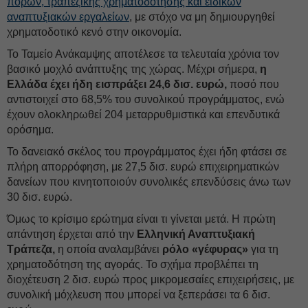
πόρων, τραπεζικής χρηματοδότησης και ειδικών
αναπτυξιακών εργαλείων
, με στόχο να μη δημιουργηθεί
χρηματοδοτικό κενό στην οικονομία.
Το Ταμείο Ανάκαμψης αποτέλεσε τα τελευταία χρόνια τον
βασικό μοχλό ανάπτυξης της χώρας. Μέχρι σήμερα,
η
Ελλάδα έχει ήδη εισπράξει 24,6 δισ. ευρώ,
ποσό που
αντιστοιχεί στο 68,5% του συνολικού προγράμματος, ενώ
έχουν ολοκληρωθεί 204 μεταρρυθμιστικά και επενδυτικά
ορόσημα.
Το δανειακό σκέλος του προγράμματος έχει ήδη φτάσει σε
πλήρη απορρόφηση, με 27,5 δισ. ευρώ επιχειρηματικών
δανείων που κινητοποιούν συνολικές επενδύσεις άνω των
30 δισ. ευρώ.
Όμως το κρίσιμο ερώτημα είναι τι γίνεται μετά. Η πρώτη
απάντηση έρχεται από την
Ελληνική Αναπτυξιακή
Τράπεζα,
η οποία αναλαμβάνει
ρόλο «γέφυρας»
για τη
χρηματοδότηση της αγοράς. Το σχήμα προβλέπει τη
διοχέτευση 2 δισ. ευρώ προς μικρομεσαίες επιχειρήσεις, με
συνολική μόχλευση που μπορεί να ξεπεράσει τα 6 δισ.