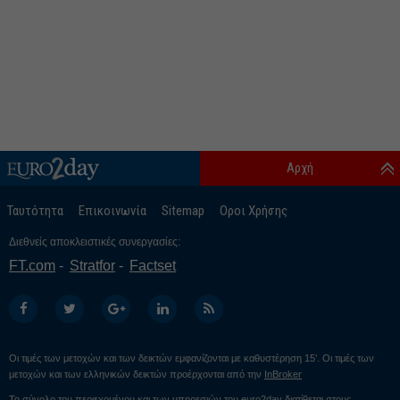
Αρχή
Ταυτότητα
Επικοινωνία
Sitemap
Οροι Χρήσης
Διεθνείς αποκλειστικές συνεργασίες:
FT.com
Stratfor
Factset
Οι τιμές των μετοχών και των δεικτών εμφανίζονται με καθυστέρηση 15’. Οι τιμές των
μετοχών και των ελληνικών δεικτών προέρχονται από την
InBroker
Το σύνολο του περιεχομένου και των υπηρεσιών του euro2day διατίθεται στους