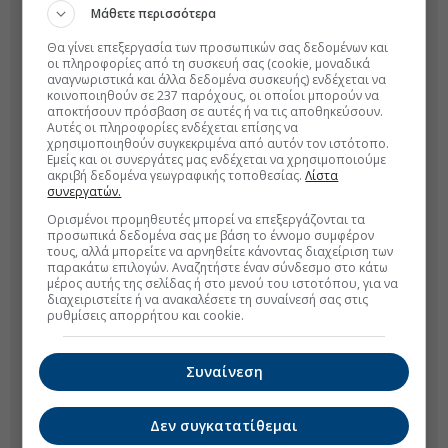
Μάθετε περισσότερα
Θα γίνει επεξεργασία των προσωπικών σας δεδομένων και
οι πληροφορίες από τη συσκευή σας (cookie, μοναδικά
αναγνωριστικά και άλλα δεδομένα συσκευής) ενδέχεται να
κοινοποιηθούν σε 237 παρόχους, οι οποίοι μπορούν να
αποκτήσουν πρόσβαση σε αυτές ή να τις αποθηκεύσουν.
Αυτές οι πληροφορίες ενδέχεται επίσης να
χρησιμοποιηθούν συγκεκριμένα από αυτόν τον ιστότοπο.
Εμείς και οι συνεργάτες μας ενδέχεται να χρησιμοποιούμε
ακριβή δεδομένα γεωγραφικής τοποθεσίας.
Λίστα
συνεργατών.
Ορισμένοι προμηθευτές μπορεί να επεξεργάζονται τα
προσωπικά δεδομένα σας με βάση το έννομο συμφέρον
τους, αλλά μπορείτε να αρνηθείτε κάνοντας διαχείριση των
παρακάτω επιλογών. Αναζητήστε έναν σύνδεσμο στο κάτω
μέρος αυτής της σελίδας ή στο μενού του ιστοτόπου, για να
διαχειριστείτε ή να ανακαλέσετε τη συναίνεσή σας στις
ρυθμίσεις απορρήτου και cookie.
Συναίνεση
Δεν συγκατατίθεμαι