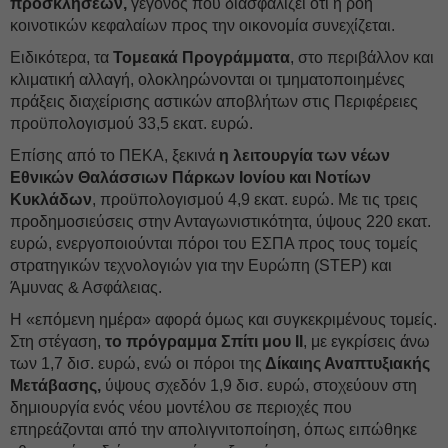
προσκλήσεων,
γεγονός που διασφαλίζει ότι η ροή
κοινοτικών κεφαλαίων προς την οικονομία συνεχίζεται.
Ειδικότερα, τα
Τομεακά Προγράμματα
, στο περιβάλλον και
κλιματική αλλαγή, ολοκληρώνονται οι τμηματοποιημένες
πράξεις διαχείρισης αστικών αποβλήτων στις Περιφέρειες
προϋπολογισμού 33,5 εκατ. ευρώ.
Επίσης από το ΠΕΚΑ, ξεκινά
η λειτουργία των νέων
Εθνικών Θαλάσσιων Πάρκων Ιονίου και Νοτίων
Κυκλάδων
, προϋπολογισμού 4,9 εκατ. ευρώ. Με τις τρεις
προδημοσιεύσεις στην Ανταγωνιστικότητα, ύψους 220 εκατ.
ευρώ, ενεργοποιούνται πόροι του ΕΣΠΑ προς τους τομείς
στρατηγικών τεχνολογιών για την Ευρώπη (STEP) και
Άμυνας & Ασφάλειας.
Η «επόμενη ημέρα» αφορά όμως και συγκεκριμένους τομείς.
Στη στέγαση,
το πρόγραμμα Σπίτι μου ΙΙ
, με εγκρίσεις άνω
των 1,7 δισ. ευρώ, ενώ οι πόροι της
Δίκαιης Αναπτυξιακής
Μετάβασης,
ύψους σχεδόν 1,9 δισ. ευρώ, στοχεύουν στη
δημιουργία ενός νέου μοντέλου σε περιοχές που
επηρεάζονται από την απολιγνιτοποίηση, όπως ειπώθηκε