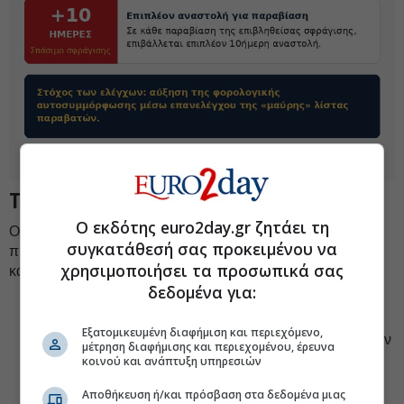
Τα «λουκέτα»
Ο εκδότης euro2day.gr ζητάει τη
Οι παραβάτες της φορολογικής νομοθεσίας εκτός από τα
συγκατάθεσή σας προκειμένου να
πρόστιμα θα αντιμετωπίζουν ακόμα και το κλείσιμο των
χρησιμοποιήσει τα προσωπικά σας
καταστημάτων τους:
δεδομένα για:
Άμεσα για 48 ώρες, εφόσον διαπιστώνεται η μη
έκδοση ή η ανακριβής έκδοση πλέον των 10
Εξατομικευμένη διαφήμιση και περιεχόμενο,
προβλεπόμενων παραστατικών πώλησης,
από τον
μέτρηση διαφήμισης και περιεχομένου, έρευνα
ίδιο έλεγχο, ή, ανεξαρτήτως του πλήθους, η καθαρή
κοινού και ανάπτυξη υπηρεσιών
αξία των αγαθών ή υπηρεσιών για τα οποία δεν
Αποθήκευση ή/και πρόσβαση στα δεδομένα μιας
εκδόθηκαν παραστατικά πώλησης ή αυτά εκδόθηκαν