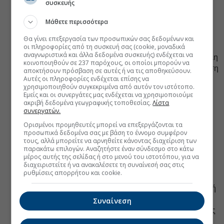
συσκευής
ανακριβώς υπερβαίνει τα 500 ευρώ.
Μάθετε περισσότερα
Αμελλητί (χωρίς καμία καθυστέρηση) για 96 ώρες,
εφόσον, εντός του ίδιου ή του επόμενου φορολογικού
Θα γίνει επεξεργασία των προσωπικών σας δεδομένων και
έτους από τις διαπιστώσεις της προαναφερθείσας
οι πληροφορίες από τη συσκευή σας (cookie, μοναδικά
αναγνωριστικά και άλλα δεδομένα συσκευής) ενδέχεται να
περίπτωσης, διαπιστώνεται εκ νέου στην ίδια ή σε άλλη
κοινοποιηθούν σε 237 παρόχους, οι οποίοι μπορούν να
επαγγελματική εγκατάσταση του υπόχρεου η μη έκδοση
αποκτήσουν πρόσβαση σε αυτές ή να τις αποθηκεύσουν.
Αυτές οι πληροφορίες ενδέχεται επίσης να
ή η ανακριβής έκδοση τουλάχιστον 3 παραστατικών
χρησιμοποιηθούν συγκεκριμένα από αυτόν τον ιστότοπο.
πώλησης, από τον ίδιο έλεγχο, ανεξαρτήτως αξίας
Εμείς και οι συνεργάτες μας ενδέχεται να χρησιμοποιούμε
αυτών.
ακριβή δεδομένα γεωγραφικής τοποθεσίας.
Λίστα
συνεργατών.
Αμελλητί για 10 ημέρες,
κάθε φορά που εντός 2
Ορισμένοι προμηθευτές μπορεί να επεξεργάζονται τα
φορολογικών ετών διαπιστώνεται η μη έκδοση ή η
προσωπικά δεδομένα σας με βάση το έννομο συμφέρον
ανακριβής έκδοση τουλάχιστον 3 παραστατικών
τους, αλλά μπορείτε να αρνηθείτε κάνοντας διαχείριση των
παρακάτω επιλογών. Αναζητήστε έναν σύνδεσμο στο κάτω
πώλησης, από τον ίδιο έλεγχο, ανεξαρτήτως της αξίας
μέρος αυτής της σελίδας ή στο μενού του ιστοτόπου, για να
αυτών.
διαχειριστείτε ή να ανακαλέσετε τη συναίνεσή σας στις
ρυθμίσεις απορρήτου και cookie.
Σε κάθε περίπτωση παραβίασης της αναστολής
λειτουργίας της επαγγελματικής εγκατάστασης, δηλαδή
σπάσιμο της σφράγισης που έχει επιβληθεί,
Συναίνεση
επιβάλλεται κάθε φορά επιπλέον αναστολή λειτουργίας
για 10 ημέρες.