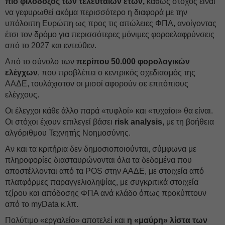
πιο φιλόδοξος των τελευταίων ετών,
καθώς στόχος είναι
να γεφυρωθεί ακόμα περισσότερο η διαφορά με την
υπόλοιπη Ευρώπη ως προς τις απώλειες ΦΠΑ, ανοίγοντας
έτσι τον δρόμο για περισσότερες μόνιμες φοροελαφρύνσεις
από το 2027 και εντεύθεν.
Από το σύνολο των
περίπου 50.000 φορολογικών
ελέγχων
, που προβλέπει ο κεντρικός σχεδιασμός της
ΑΑΔΕ, τουλάχιστον οι μισοί αφορούν σε επιτόπιους
ελέγχους.
Οι έλεγχοι κάθε άλλο παρά «τυφλοί» και «τυχαίοι» θα είναι.
Οι στόχοι έχουν επιλεγεί βάσει
risk analysis,
με τη βοήθεια
αλγόριθμου Τεχνητής Νοημοσύνης.
Αν και τα κριτήρια δεν δημοσιοποιούνται, σύμφωνα με
πληροφορίες διασταυρώνονται όλα τα δεδομένα που
αποστέλλονται από τα POS στην ΑΑΔΕ, με στοιχεία από
πλατφόρμες παραγγελιοληψίας, με συγκριτικά στοιχεία
τζίρου και απόδοσης ΦΠΑ ανά κλάδο όπως προκύπτουν
από το myData κ.λπ.
Πολύτιμο «εργαλείο» αποτελεί και
η «μαύρη» λίστα των