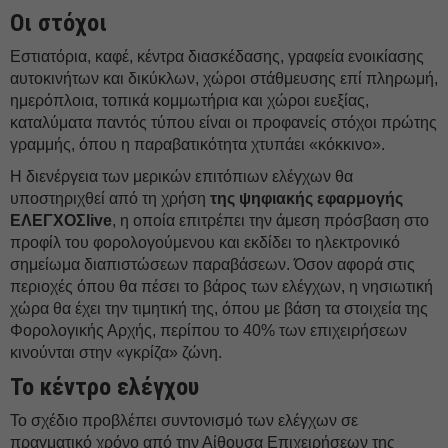
Οι στόχοι
Εστιατόρια, καφέ, κέντρα διασκέδασης, γραφεία ενοικίασης
αυτοκινήτων και δικύκλων, χώροι στάθμευσης επί πληρωμή,
ημερόπλοια, τοπικά κομμωτήρια και χώροι ευεξίας,
καταλύματα παντός τύπου είναι οι προφανείς στόχοι πρώτης
γραμμής, όπου η παραβατικότητα χτυπάει «κόκκινο».
Η διενέργεια των μερικών επιτόπιων ελέγχων θα
υποστηριχθεί από τη χρήση
της ψηφιακής εφαρμογής
ΕΛΕΓΧΟΣlive
, η οποία επιτρέπει την άμεση πρόσβαση στο
προφίλ του φορολογούμενου και εκδίδει το ηλεκτρονικό
σημείωμα διαπιστώσεων παραβάσεων. Όσον αφορά στις
περιοχές όπου θα πέσει το βάρος των ελέγχων, η νησιωτική
χώρα θα έχει την τιμητική της, όπου με βάση τα στοιχεία της
Φορολογικής Αρχής, περίπου το 40% των επιχειρήσεων
κινούνται στην «γκρίζα» ζώνη.
Το κέντρο ελέγχου
Το σχέδιο προβλέπει συντονισμό των ελέγχων σε
πραγματικό χρόνο από την Αίθουσα Επιχειρήσεων της