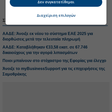
Δεν συγκατατίθεμαι
#ΑΑΔΕ
#Φορολογικός έλεγχος
Διαχείριση επιλογών
ΣΧΕΤΙΚΑ ΘΕΜΑΤΑ
ΑΑΔΕ: Άνοιξε εκ νέου το σύστημα ΕΑΕ 2025 για
διορθώσεις μετά την τελευταία πληρωμή
ΑΑΔΕ: Καταβλήθηκαν €33,58 εκατ. σε 67.746
δικαιούχους για την αγορά λιπασμάτων
Ποιοι μπαίνουν στο στόχαστρο της Εφορίας για έλεγχο
Άνοιξε το myBusinessSupport για τις επιχειρήσεις της
Σαμοθράκης