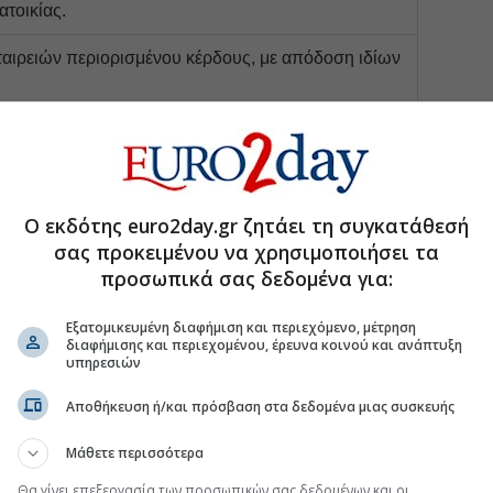
τοικίας.
ταιρειών περιορισμένου κέρδους, με απόδοση ιδίων
ρώτα ακίνητα της ΔΥΠΑ για κοινωνική αντιπαροχή,
ινωνική χρήση.
ο έργο προσιτής στέγασης από την Dimand στην
Ο εκδότης euro2day.gr ζητάει τη συγκατάθεσή
σματα με ενοίκιο έως 600 ευρώ.
σας προκειμένου να χρησιμοποιήσει τα
προσωπικά σας δεδομένα για:
ουν οι απόψεις ότι η
πολιτική των επιδομάτων
που
Εξατομικευμένη διαφήμιση και περιεχόμενο, μέτρηση
οντας την προσφορά σε δεύτερη μοίρα, χρειάζεται να
διαφήμισης και περιεχομένου, έρευνα κοινού και ανάπτυξη
υπηρεσιών
την Ελλάδα, το Διεθνές Νομισματικό Ταμείο
(ΔΝΤ)
Αποθήκευση ή/και πρόσβαση στα δεδομένα μιας συσκευής
νέργειες παρέχουν προσωρινή ανακούφιση, ο
α αποδειχθεί βραχύβιος, καθώς
οι τιμές και τα ενοίκια
Μάθετε περισσότερα
στος τους μπορεί να αυξηθεί με την πάροδο του
Θα γίνει επεξεργασία των προσωπικών σας δεδομένων και οι