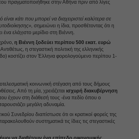
που πραγματοποιήθηκε στην Αθήνα πριν από λίγες
 είναι κάτι που μπορεί να διαχειριστεί καλύτερα σε
υτοδιοίκησης»,
σημειώνει η ίδια, προσθέτοντας ότι η
 ένα ελάχιστο μερίδιο στη Βιέννη.
 χρόνο,
η Βιέννη ξοδεύει περίπου 500 εκατ. ευρώ
Αντιθέτως, η στεγαστική πολιτική της ελληνικής
εδο) κοστίζει στον Έλληνα φορολογούμενο περίπου 1-
ποτελεσματική κοινωνική στέγαση από τους δήμους
σεις. Από τη μία, χρειάζεται
ισχυρή διακυβέρνηση
ου έχουν στη διάθεσή τους -ένα πεδίο όπου ο
παρουσιάζει μεγάλη αδυναμία.
κού Συνεδρίου διαπίστωσε ότι οι κρατικοί φορείς της
παρακολουθούν συστηματικά τις ίδιες τις στεγαστικές
δήμοι να διαθέτουν ένα επίπεδο οικονομικής