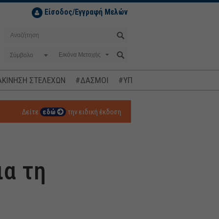
Είσοδος/Εγγραφή Μελών
Σύμβολο
ΚΙΝΗΣΗ ΣΤΕΛΕΧΩΝ
#ΔΑΣΜΟΙ
#ΥΠΟΚΛΟΠΕΣ
#ΠΛΗΘΩΡΙΣΜ
Δείτε
εδώ
την ειδική έκδοση
ια τη