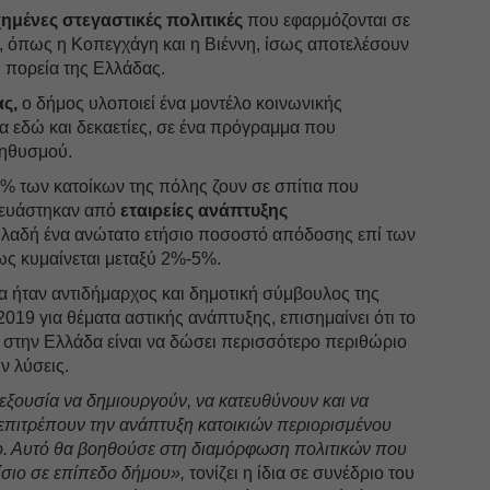
ημένες στεγαστικές πολιτικές
που εφαρμόζονται σε
, όπως η Κοπεγχάγη και η Βιέννη, ίσως αποτελέσουν
 πορεία της Ελλάδας.
ς,
ο δήμος υλοποιεί ένα μοντέλο κοινωνικής
ία εδώ και δεκαετίες, σε ένα πρόγραμμα που
ληθυσμού.
62% των κατοίκων της πόλης ζουν σε σπίτια που
κευάστηκαν από
εταιρείες ανάπτυξης
ηλαδή ένα ανώτατο ετήσιο ποσοστό απόδοσης επί των
ς κυμαίνεται μεταξύ 2%-5%.
α ήταν αντιδήμαρχος και δημοτική σύμβουλος της
019 για θέματα αστικής ανάπτυξης, επισημαίνει ότι το
στην Ελλάδα είναι να δώσει περισσότερο περιθώριο
 λύσεις.
εξουσία να δημιουργούν, να κατευθύνουν και να
α επιτρέπουν την ανάπτυξη κατοικιών περιορισμένου
ο. Αυτό θα βοηθούσε στη διαμόρφωση πολιτικών που
ίσιο σε επίπεδο δήμου»,
τονίζει η ίδια σε συνέδριο του