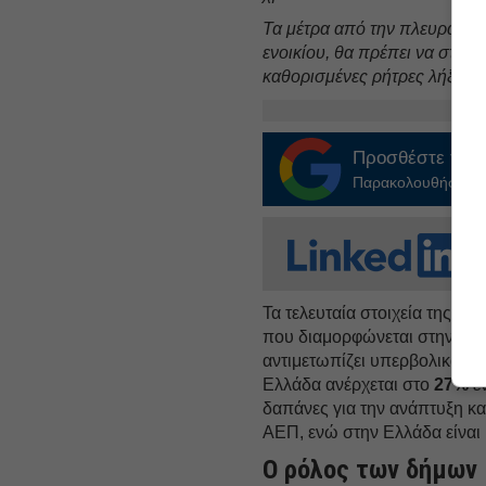
Τα μέτρα από την πλευρά της
ενοικίου, θα πρέπει να στοχ
καθορισμένες ρήτρες λήξης 
Προσθέστε το
E
Παρακολουθήστε τις
Τα τελευταία στοιχεία της Eu
που διαμορφώνεται στην Ελλ
αντιμετωπίζει υπερβολικά μ
Ελλάδα ανέρχεται στο
27%
έν
δαπάνες για την ανάπτυξη κα
ΑΕΠ, ενώ στην Ελλάδα είναι 
Ο ρόλος των δήμων