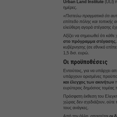
Urban Land Institute
(ULI) 
ημέρες.
«Πιστεύω πραγματικά ότι αυτό
επίπεδο πόλης και τοπικής α
ελεύθερη αγορά στέγασης έχει
Αξίζει να σημειωθεί ότι κάθε
στο πρόγραμμα στέγασης.
κυβέρνησης (σε εθνικό επίπ
1,5 δισ. ευρώ.
Οι προϋποθέσεις
Εντούτοις, για να υπάρχει α
υπάρχουν ορισμένες προϋποθέ
και έλεγχος των ακινήτων
π
ευρύτερος δημόσιος τομέας 
Πρόσφατη έκθεση του Ελεγκτι
χώρας δεν σχεδιάζουν, ούτε 
τους ανάγκες.
Από την άλλη, απαιτείται
οι 