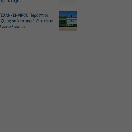
τιμή-στόχος
ΤΕΧΑΝ- ENVIPCO: Τεράστιος
τζίρος από τα μικρά «Σπιτάκια
Ανακύκλωσης»