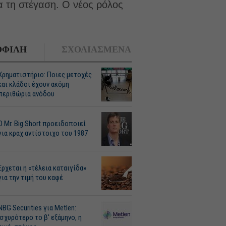
ια τη στέγαση. Ο νέος ρόλος
ΦΙΛΗ
ΣΧΟΛΙΑΣΜΕΝΑ
Χρηματιστήριο: Ποιες μετοχές
και κλάδοι έχουν ακόμη
περιθώρια ανόδου
O Mr. Big Short προειδοποιεί
για κραχ αντίστοιχο του 1987
Ερχεται η «τέλεια καταιγίδα»
για την τιμή του καφέ
NBG Securities για Metlen:
Ισχυρότερο το β' εξάμηνο, η