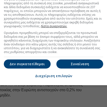
πληροφορίες από τη συσκευή σας (cookie, μοναδικά αναγνωριστικά
 ζήτησης, ιδιαίτερα τα προγράμματα επιστροφής
και άλλα δεδομένα συσκευής) ενδέχεται να κοινοποιηθούν σε 237
παρόχους, οι οποίοι μπορούν να αποκτήσουν πρόσβαση σε αυτές ή
εύουν καλύτερα στις ευάλωτες ομάδες, με σαφώς
να τις αποθηκεύσουν. Αυτές οι πληροφορίες ενδέχεται επίσης να
και μηχανισμούς αξιολόγησης».
χρησιμοποιηθούν συγκεκριμένα από αυτόν τον ιστότοπο. Εμείς και οι
συνεργάτες μας ενδέχεται να χρησιμοποιούμε ακριβή δεδομένα
γεωγραφικής τοποθεσίας.
Λίστα συνεργατών.
Ορισμένοι προμηθευτές μπορεί να επεξεργάζονται τα προσωπικά
uro2day.gr
στο
Google Discover!
δεδομένα σας με βάση το έννομο συμφέρον τους, αλλά μπορείτε να
 εξελίξεις με την υπογραφη εγκυρότητας του Euro2day.gr
αρνηθείτε κάνοντας διαχείριση των παρακάτω επιλογών. Αναζητήστε
έναν σύνδεσμο στο κάτω μέρος αυτής της σελίδας ή στο μενού του
ιστοτόπου, για να διαχειριστείτε ή να ανακαλέσετε τη συναίνεσή σας
στις ρυθμίσεις απορρήτου και cookie.
FOLLOW US
Ακολουθήστε τη σελίδα του
Euro2day.gr
στο
Linkedin
Δεν συγκατατίθεμαι
Συναίνεση
rostat περιγράφουν μια ιδιαίτερα δυσμενή κατάσταση
άδα. Συγκεκριμένα, το μερίδιο του πληθυσμού που
Διαχείριση επιλογών
εγάλη επιβάρυνση από το κόστος στέγασης στην
αντι 7,7% στην Ευρώπη. Παράλληλα, οι κρατικές
τοικίας στην Ευρώπη αντιστοιχούν στο 0,2% του
μηδέν.