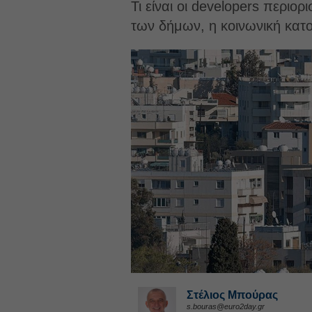
Τι είναι οι developers περι
των δήμων, η κοινωνική κατο
Στέλιος Μπούρας
s.bouras@euro2day.gr