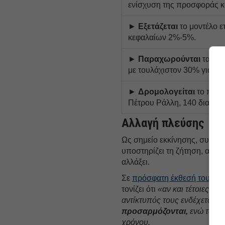
ενίσχυση της προσφοράς κα
►
Εξετάζεται
το μοντέλο ε
κεφαλαίων 2%-5%.
►
Παραχωρούνται
τα 8 π
με τουλάχιστον 30% για κο
►
Δρομολογείται
το πρώτ
Πέτρου Ράλλη, 140 διαμερί
Αλλαγή πλεύσης
Ως σημείο εκκίνησης, συγκλίν
υποστηρίζει τη ζήτηση, αφήν
αλλάξει.
Σε
πρόσφατη έκθεσή του για 
τονίζει ότι
«αν και τέτοιες ε
αντίκτυπός τους ενδέχεται ν
προσαρμόζονται,
ενώ το κό
χρόνου.