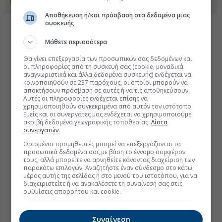
Προσθέστε το euro2day.gr στο Discover
Αποθήκευση ή/και πρόσβαση στα δεδομένα μιας
συσκευής
Μάθετε περισσότερα
Θα γίνει επεξεργασία των προσωπικών σας δεδομένων και
οι πληροφορίες από τη συσκευή σας (cookie, μοναδικά
αναγνωριστικά και άλλα δεδομένα συσκευής) ενδέχεται να
κοινοποιηθούν σε 237 παρόχους, οι οποίοι μπορούν να
αποκτήσουν πρόσβαση σε αυτές ή να τις αποθηκεύσουν.
Αυτές οι πληροφορίες ενδέχεται επίσης να
χρησιμοποιηθούν συγκεκριμένα από αυτόν τον ιστότοπο.
Εμείς και οι συνεργάτες μας ενδέχεται να χρησιμοποιούμε
ακριβή δεδομένα γεωγραφικής τοποθεσίας.
Λίστα
συνεργατών.
Ορισμένοι προμηθευτές μπορεί να επεξεργάζονται τα
προσωπικά δεδομένα σας με βάση το έννομο συμφέρον
τους, αλλά μπορείτε να αρνηθείτε κάνοντας διαχείριση των
παρακάτω επιλογών. Αναζητήστε έναν σύνδεσμο στο κάτω
μέρος αυτής της σελίδας ή στο μενού του ιστοτόπου, για να
διαχειριστείτε ή να ανακαλέσετε τη συναίνεσή σας στις
ρυθμίσεις απορρήτου και cookie.
Συναίνεση