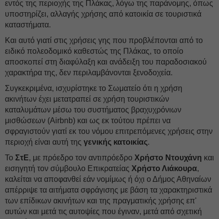
εντός της περιοχής της Πλάκας, λόγω της παράνομης, όπως
υποστηρίζει, αλλαγής χρήσης από κατοικία σε τουριστικά
καταστήματα.
Και αυτό γιατί στις χρήσεις γης που προβλέπονται από το
ειδικό πολεοδομικό καθεστώς της Πλάκας, το οποίο
αποσκοπεί στη διαφύλαξη και ανάδειξη του παραδοσιακού
χαρακτήρα της, δεν περιλαμβάνονται ξενοδοχεία.
Συγκεκριμένα, ισχυρίστηκε το Σωματείο ότι η χρήση
ακινήτων έχει μετατραπεί σε χρήση τουριστικών
καταλυμάτων μέσω του συστήματος βραχυχρόνιων
μισθώσεων (Airbnb) και ως εκ τούτου πρέπει να
σφραγιστούν γιατί εκ του νόμου επιτρεπόμενες χρήσεις στην
περιοχή είναι αυτή της
γενικής κατοικίας
.
Το
ΣτΕ
, με πρόεδρο τον αντιπρόεδρο
Χρήστο Ντουχάνη
και
εισηγητή τον σύμβουλο Επικρατείας
Χρήστο Λιάκουρα
,
καλείται να αποφανθεί εάν νομίμως ή όχι ο Δήμος Αθηναίων
απέρριψε τα αιτήματα σφράγισης με βάση τα χαρακτηριστικά
των επίδικων ακινήτων και της πραγματικής χρήσης επ'
αυτών και μετά τις αυτοψίες που έγιναν, μετά από σχετική