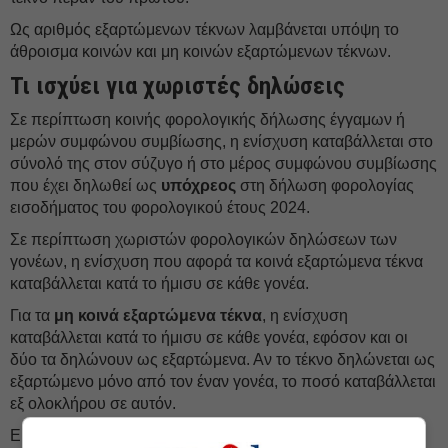
Ως αριθμός εξαρτώμενων τέκνων λαμβάνεται υπόψη το
άθροισμα κοινών και μη κοινών εξαρτώμενων τέκνων.
Τι ισχύει για χωριστές δηλώσεις
Σε περίπτωση κοινής φορολογικής δήλωσης έγγαμων ή
μερών συμφώνου συμβίωσης, η ενίσχυση καταβάλλεται στο
σύνολό της στον σύζυγο ή στο μέρος συμφώνου συμβίωσης
που έχει δηλωθεί ως
υπόχρεος
στη δήλωση φορολογίας
εισοδήματος του φορολογικού έτους 2024.
Σε περίπτωση χωριστών φορολογικών δηλώσεων των
γονέων, η ενίσχυση που αφορά τα κοινά εξαρτώμενα τέκνα
καταβάλλεται κατά το ήμισυ σε κάθε γονέα.
Για τα
μη κοινά εξαρτώμενα τέκνα
, η ενίσχυση
καταβάλλεται κατά το ήμισυ σε κάθε γονέα, εφόσον και οι
δύο τα δηλώνουν ως εξαρτώμενα. Αν το τέκνο δηλώνεται ως
εξαρτώμενο μόνο από τον έναν γονέα, το ποσό καταβάλλεται
εξ ολοκλήρου σε αυτόν.
Ειδικά για περιπτώσεις προσθήκης εξαρτώμενου τέκνου