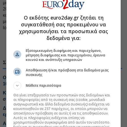
μετά την υποβολή της δήλωσης για το φορολογικό έτος
2024, η ενίσχυση ή τυχόν επιπλέον ποσό μπορεί να
καταβληθεί έως τις 31 Αυγούστου 2026, εφόσον η σχετική
Ο εκδότης euro2day.gr ζητάει τη
μεταβολή στο Μητρώο της ΑΑΔΕ έχει γίνει έως τις 31
συγκατάθεσή σας προκειμένου να
Ιουλίου 2026.
χρησιμοποιήσει τα προσωπικά σας
δεδομένα για:
#ΑΑΔΕ
#ΕΦΚΑ
#Συντάξεις πληρωμές
#Επιδόματα
#ΔΥΠΑ
Εξατομικευμένη διαφήμιση και περιεχόμενο,
μέτρηση διαφήμισης και περιεχομένου, έρευνα
κοινού και ανάπτυξη υπηρεσιών
ΣΧΕΤΙΚΑ ΘΕΜΑΤΑ
Αποθήκευση ή/και πρόσβαση στα δεδομένα μιας
συσκευής
Ο «χάρτης» των πληρωμών από e-ΕΦΚΑ, ΔΥΠΑ από
10 έως 14 Αυγούστου
Μάθετε περισσότερα
Κάτω από τα 1.000 ευρώ το 57% των κύριων
Θα γίνει επεξεργασία των προσωπικών σας δεδομένων και
συντάξεων γήρατος
οι πληροφορίες από τη συσκευή σας (cookie, μοναδικά
αναγνωριστικά και άλλα δεδομένα συσκευής) ενδέχεται να
ΔΥΠΑ: Ανοίγουν σήμερα οι αιτήσεις για 8.000 θέσεις
κοινοποιηθούν σε 237 παρόχους, οι οποίοι μπορούν να
αποκτήσουν πρόσβαση σε αυτές ή να τις αποθηκεύσουν.
εργασίας ανέργων 55+
Αυτές οι πληροφορίες ενδέχεται επίσης να
χρησιμοποιηθούν συγκεκριμένα από αυτόν τον ιστότοπο.
ΑΑΔΕ: Άνοιξε εκ νέου το σύστημα ΕΑΕ 2025 για
Εμείς και οι συνεργάτες μας ενδέχεται να χρησιμοποιούμε