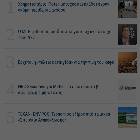
1
Χρηματιστήριο: Ποιες μετοχές και κλάδοι έχουν
ακόμη περιθώρια ανόδου
2
O Mr. Big Short προειδοποιεί για κραχ αντίστοιχο
του 1987
3
Ερχεται η «τέλεια καταιγίδα» για την τιμή του καφέ
4
NBG Securities για Metlen: Ισχυρότερο το β'
εξάμηνο, η τιμή-στόχος
5
ΤΕΧΑΝ- ENVIPCO: Τεράστιος τζίρος από τα μικρά
«Σπιτάκια Ανακύκλωσης»