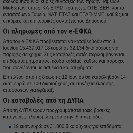
ακολουθήσουν οι κύριες συντάξεις των πρώην Ταμείων
Μισθωτών, όπως ΙΚΑ-ΕΤΑΜ, τράπεζες, OTE, ΔEH, λοιπά
εντασσόμενα Ταμεία, ΝΑΤ, ΕΤΑΤ και ΕΤΑΠ-ΜΜΕ, καθώς και
οι κύριες και επικουρικές συντάξεις του Δημοσίου.
Οι πληρωμές από τον e-ΕΦΚΑ
Από τον e-ΕΦΚΑ προβλέπεται να καταβληθούν στις 8
Ιουνίου 15.437.917,18 ευρώ σε 32.134 δικαιούχους για
παροχές σε χρήμα. Στις καταβολές αυτές περιλαμβάνονται
επιδόματα μητρότητας, έξοδα κηδείας, καθώς και παροχές
που συνδέονται με ασθένεια και ατυχήματα.
Επιπλέον, από τις 8 έως τις 12 Ιουνίου θα καταβληθούν 14
εκατ. ευρώ σε 700 δικαιούχους, σε συνέχεια έκδοσης
αποφάσεων για εφάπαξ.
Οι καταβολές από τη ΔΥΠΑ
Από τη ΔΥΠΑ έχουν προγραμματιστεί τρεις βασικές
κατηγορίες πληρωμών μέσα στην ίδια περίοδο.
19 εκατ. ευρώ σε 31.000 δικαιούχους για επιδόματα
ανεργίας και λοιπές παροχές.