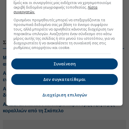
Εμείς και οι συνεργάτες μας ενδέχεται να χρησιμοποιούμε
πράξεων, που ορίζεται με την απόφαση του Διοικητή
ακριβή δεδομένα γεωγραφικής τοποθεσίας.
Λίστα
της Α.Α.Δ.Ε,
από 2 μήνες έως 6 μήνες
και
από 6
συνεργατών.
μήνες έως και 3 έτη σε περίπτωση υποτροπής.
Ορισμένοι προμηθευτές μπορεί να επεξεργάζονται τα
προσωπικά δεδομένα σας με βάση το έννομο συμφέρον
#ΑΑΔΕ
#Φοροδιαφυγή
τους, αλλά μπορείτε να αρνηθείτε κάνοντας διαχείριση των
παρακάτω επιλογών. Αναζητήστε έναν σύνδεσμο στο κάτω
μέρος αυτής της σελίδας ή στο μενού του ιστοτόπου, για να
ΣΧΕΤΙΚΑ ΘΕΜΑΤΑ
διαχειριστείτε ή να ανακαλέσετε τη συναίνεσή σας στις
ρυθμίσεις απορρήτου και cookie.
Με risk analysis έλεγχοι της Εφορίας σε μεταβιβάσεις
Συναίνεση
ακινήτων
ΑΑΔΕ: Σε λειτουργία η νέα πλατφόρμα για αγροτικές
Δεν συγκατατίθεμαι
ενισχύσεις
ΑΑΔΕ: Μεγάλο κύκλωμα φοροδιαφυγής, «άστεγη»
Διαχείριση επιλογών
διαχειρίστρια μένει σε βίλα με πισίνα!
ΑΑΔΕ: Ξεσκέπασε κύκλωμα παράνομης εξαγωγής
κοραλλιών από τη Σκόπελο