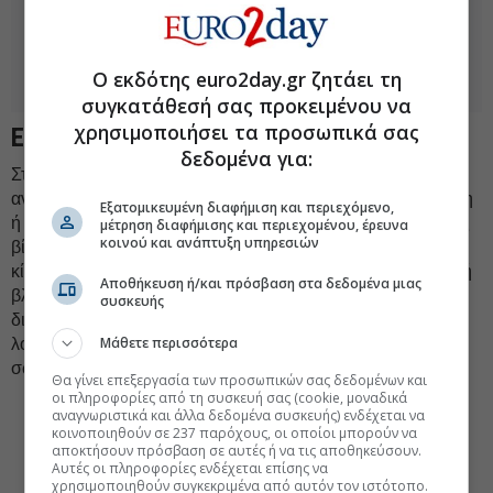
Ο εκδότης euro2day.gr ζητάει τη
συγκατάθεσή σας προκειμένου να
χρησιμοποιήσει τα προσωπικά σας
Ειδικό πρόστιμο
δεδομένα για:
Στις περιπτώσεις
απειλής χρήσης βίας
με όπλα ή άλλα
αντικείμενα που δύνανται να προκαλέσουν σωματική βλάβη
Εξατομικευμένη διαφήμιση και περιεχόμενο,
ή κίνδυνο ζωής υπαλλήλου της Α.Α.Δ.Ε. ή χρησιμοποίησης
μέτρηση διαφήμισης και περιεχομένου, έρευνα
κοινού και ανάπτυξη υπηρεσιών
βίας που είχε ως αποτέλεσμα τη σωματική βλάβη ή τον
κίνδυνο ζωής ή που θα μπορούσε να προκαλέσει σωματική
Αποθήκευση ή/και πρόσβαση στα δεδομένα μιας
βλάβη ή κίνδυνο ζωής υπαλλήλου της Α.Α.Δ.Ε., κατά τη
συσκευής
διάρκεια και εξαιτίας εκτέλεσης της υπηρεσίας του ή για
Μάθετε περισσότερα
λόγους σχετικούς με την εκτέλεσή της, επιβάλλονται
σωρευτικά:
Θα γίνει επεξεργασία των προσωπικών σας δεδομένων και
οι πληροφορίες από τη συσκευή σας (cookie, μοναδικά
Ειδικό
πρόστιμο από 10.000 έως 50.000 ευρώ
στον
αναγνωριστικά και άλλα δεδομένα συσκευής) ενδέχεται να
υπαίτιο διάπραξης των ανωτέρω πράξεων και
κοινοποιηθούν σε 237 παρόχους, οι οποίοι μπορούν να
αποκτήσουν πρόσβαση σε αυτές ή να τις αποθηκεύσουν.
Αναστολή λειτουργίας της επαγγελματικής
Αυτές οι πληροφορίες ενδέχεται επίσης να
χρησιμοποιηθούν συγκεκριμένα από αυτόν τον ιστότοπο.
εγκατάστασης του υπαίτιου διάπραξης των ως άνω