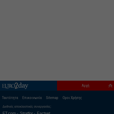
Αρχή
Ταυτότητα
Επικοινωνία
Sitemap
Οροι Χρήσης
Διεθνείς αποκλειστικές συνεργασίες:
FT.com
Stratfor
Factset