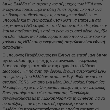
ότι
«η Ελλάδα είναι στρατηγικός σύμμαχος των ΗΠΑ στον
ενεργειακό τομέα. Έχει αναδειχθεί σε στρατηγικό πυλώνα
και δύναμη σταθερότητας στην περιοχή και διαθέτει τις
υποδομές και τη γεωγραφική θέση ώστε να επιτρέψει στο
αμερικανικό LNG να φτάσει στη Νοτιοανατολική Ευρώπη και
έτσι να απεξαρτηθούμε από το ρωσικό φυσικό αέριο. Νομίζω
ότι όλοι, πλέον, αντιλαμβανόμαστε αυτό που λέγεται εδώ και
χρόνια στις ΗΠΑ: ότι
η ενεργειακή ασφάλεια είναι εθνική
ασφάλεια
».
Ο υπουργός Περιβάλλοντος και Ενέργειας επεσήμανε ότι για
την ασφάλεια της περιοχής είναι αναγκαία η ενεργειακή
διαφοροποίηση και στάθηκε στη σημασία του Κάθετου
Διαδρόμου.
«Υπό αυτή την έννοια, έχουμε αμερικανικό LNG
που φτάνει μέσω Ελλάδας, μέσω της Ρεβυθούσας και του
σταθμού FSRU, και από εκεί μέσω Βουλγαρίας, Ρουμανίας,
Μολδαβίας μέχρι την Ουκρανία, παρέχοντας την ενεργειακή
διαφοροποίηση που είναι απαραίτητη. Παράλληλα,
συνεργαζόμαστε με την
ExxonMobil
και τη
Chevron
για να
αναπτύξουμε τον τομέα των υδρογονανθράκων στην
Ελλάδα. Θα πραγματοποιήσουμε την πρώτη ερευνητική