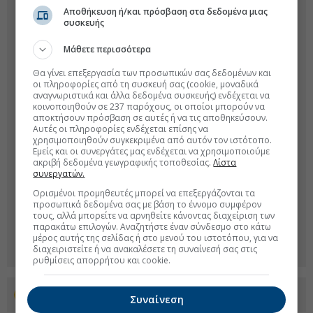
Αποθήκευση ή/και πρόσβαση στα δεδομένα μιας
συσκευής
Μάθετε περισσότερα
Θα γίνει επεξεργασία των προσωπικών σας δεδομένων και
οι πληροφορίες από τη συσκευή σας (cookie, μοναδικά
αναγνωριστικά και άλλα δεδομένα συσκευής) ενδέχεται να
κοινοποιηθούν σε 237 παρόχους, οι οποίοι μπορούν να
αποκτήσουν πρόσβαση σε αυτές ή να τις αποθηκεύσουν.
Αυτές οι πληροφορίες ενδέχεται επίσης να
χρησιμοποιηθούν συγκεκριμένα από αυτόν τον ιστότοπο.
Εμείς και οι συνεργάτες μας ενδέχεται να χρησιμοποιούμε
ακριβή δεδομένα γεωγραφικής τοποθεσίας.
Λίστα
συνεργατών.
Ορισμένοι προμηθευτές μπορεί να επεξεργάζονται τα
προσωπικά δεδομένα σας με βάση το έννομο συμφέρον
τους, αλλά μπορείτε να αρνηθείτε κάνοντας διαχείριση των
παρακάτω επιλογών. Αναζητήστε έναν σύνδεσμο στο κάτω
μέρος αυτής της σελίδας ή στο μενού του ιστοτόπου, για να
διαχειριστείτε ή να ανακαλέσετε τη συναίνεσή σας στις
ρυθμίσεις απορρήτου και cookie.
Προσθέστε το euro2day.gr στο Discover
Συναίνεση