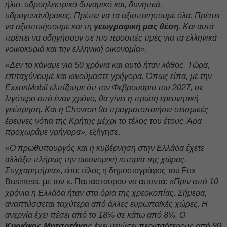
ήλιο, υδροηλεκτρικό δυναμικό και, δυνητικά,
υδρογονάνθρακες. Πρέπει να τα αξιοποιήσουμε όλα. Πρέπει
να αξιοποιήσουμε και τη
γεωγραφική μας θέση
. Και αυτά
πρέπει να οδηγήσουν σε πιο προσιτές τιμές για τα ελληνικά
νοικοκυριά και την ελληνική οικονομία»
.
«Δεν το κάναμε για 50 χρόνια και αυτό ήταν λάθος. Τώρα,
επιταχύνουμε και κινούμαστε γρήγορα. Όπως είπα, με την
ExxonMobil ελπίζουμε ότι τον Φεβρουάριο του 2027, σε
λιγότερο από έναν χρόνο, θα γίνει η πρώτη ερευνητική
γεώτρηση. Και η Chevron θα πραγματοποιήσει σεισμικές
έρευνες νότια της Κρήτης μέχρι το τέλος του έτους. Άρα
προχωράμε γρήγορα»,
εξήγησε.
«Ο πρωθυπουργός και η κυβέρνηση στην Ελλάδα έχετε
αλλάξει πλήρως την οικονομική ιστορία της χώρας.
Συγχαρητήρια»
, είπε τέλος η δημοσιογράφος του Fox
Business, με τον κ. Παπασταύρου να απαντά:
«Πριν από 10
χρόνια η Ελλάδα ήταν στα όρια της χρεοκοπίας. Σήμερα,
αναπτύσσεται ταχύτερα από άλλες ευρωπαϊκές χώρες. Η
ανεργία έχει πέσει από το 18% σε κάτω από 8%. Ο
Κυριάκος Μητσοτάκης
έχει μειώσει περισσότερους από 80