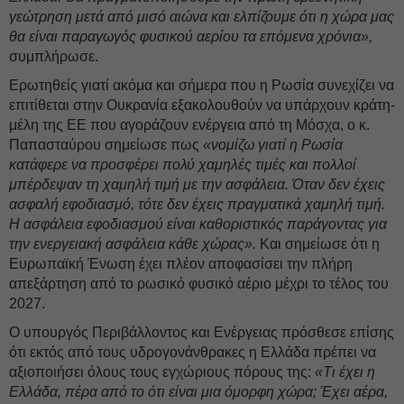
γεώτρηση μετά από μισό αιώνα και ελπίζουμε ότι η χώρα μας
θα είναι παραγωγός φυσικού αερίου τα επόμενα χρόνια»,
συμπλήρωσε.
Ερωτηθείς γιατί ακόμα και σήμερα που η Ρωσία συνεχίζει να
επιτίθεται στην Ουκρανία εξακολουθούν να υπάρχουν κράτη-
μέλη της ΕΕ που αγοράζουν ενέργεια από τη Μόσχα, ο κ.
Παπασταύρου σημείωσε πως
«νομίζω γιατί η Ρωσία
κατάφερε να προσφέρει πολύ χαμηλές τιμές και πολλοί
μπέρδεψαν τη χαμηλή τιμή με την ασφάλεια. Όταν δεν έχεις
ασφαλή εφοδιασμό, τότε δεν έχεις πραγματικά χαμηλή τιμή.
Η ασφάλεια εφοδιασμού είναι καθοριστικός παράγοντας για
την ενεργειακή ασφάλεια κάθε χώρας».
Και σημείωσε ότι η
Ευρωπαϊκή Ένωση έχει πλέον αποφασίσει την πλήρη
απεξάρτηση από το ρωσικό φυσικό αέριο μέχρι το τέλος του
2027.
Ο υπουργός Περιβάλλοντος και Ενέργειας πρόσθεσε επίσης
ότι εκτός από τους υδρογονάνθρακες η Ελλάδα πρέπει να
αξιοποιήσει όλους τους εγχώριους πόρους της:
«Τι έχει η
Ελλάδα, πέρα από το ότι είναι μια όμορφη χώρα; Έχει αέρα,