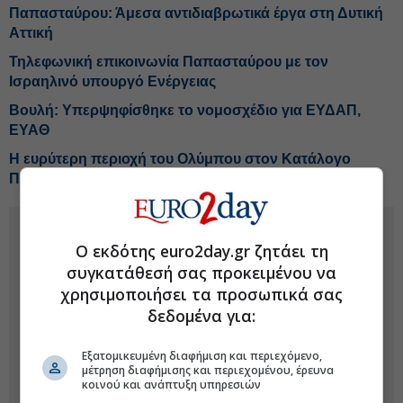
Παπασταύρου: Άμεσα αντιδιαβρωτικά έργα στη Δυτική
Αττική
Τηλεφωνική επικοινωνία Παπασταύρου με τον
Ισραηλινό υπουργό Ενέργειας
Βουλή: Υπερψηφίσθηκε το νομοσχέδιο για ΕΥΔΑΠ,
ΕΥΑΘ
H ευρύτερη περιοχή του Ολύμπου στον Κατάλογο
Παγκόσμιας Κληρονομιάς της UNESCO
Ο εκδότης euro2day.gr ζητάει τη
συγκατάθεσή σας προκειμένου να
χρησιμοποιήσει τα προσωπικά σας
δεδομένα για:
Εξατομικευμένη διαφήμιση και περιεχόμενο,
μέτρηση διαφήμισης και περιεχομένου, έρευνα
κοινού και ανάπτυξη υπηρεσιών