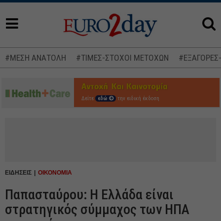
#ΜΕΣΗ ΑΝΑΤΟΛΗ
#ΤΙΜΕΣ-ΣΤΟΧΟΙ ΜΕΤΟΧΩΝ
#ΕΞΑΓΟΡΕΣ
Δείτε
εδώ
την ειδική έκδοση
ΕΙΔΗΣΕΙΣ
ΟΙΚΟΝΟΜΙΑ
Παπασταύρου: Η Ελλάδα είναι
στρατηγικός σύμμαχος των ΗΠΑ