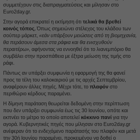
συμμετέχουν στις διαπραγματεύσεις και μίλησαν στο
Euro2day.gr.
Στην αγορά επικρατεί η εκτίμηση ότι
τελικά θα βρεθεί
κοινός τόπος.
Όπως σημειώνει στέλεχος του κλάδου των
σούπερ μάρκετ,
«εάν υπάρξουν μειώσεις από τη βιομηχανία,
θα περάσουν άμεσα στα ράφια και θα ενισχυθούν
περαιτέρω»,
αφήνοντας να εννοηθεί ότι το λιανεμπόριο θα
συμβάλει στην προσπάθεια με έξτρα μείωση της τιμής στο
ράφι.
Πάντως αν υπάρξει συμφωνία η εφαρμογή της θα φανεί
προς τα τέλη του καλοκαιριού με τις αρχές Σεπτεμβρίου,
αναφέρουν άλλες πηγές. Μέχρι τότε, το
πλαφόν
στο
περιθώριο κέρδους παραμένει.
Η δίμηνη παράταση θεωρείται δεδομένη στην περίπτωση
που δεν υπάρξει συμφωνία έως τις 30 Ιουνίου, οπότε και
εκπνέει το μέτρο το οποίο αποτελεί
κόκκινο πανί
για την
αγορά. Κυβερνητικές πηγές που μίλησαν στο Euro2day.gr
ανέφεραν ότι το ενδεχόμενο παράτασής του πλαφόν και μετά
την 30ή Ιουνίου παραμένει, προκειμένου να δοθεί ο