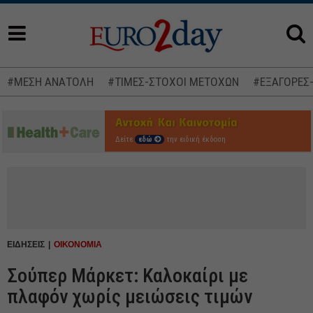
#ΜΕΣΗ ΑΝΑΤΟΛΗ
#ΤΙΜΕΣ-ΣΤΟΧΟΙ ΜΕΤΟΧΩΝ
#ΕΞΑΓΟΡΕΣ
Δείτε
εδώ
την ειδική έκδοση
ΕΙΔΗΣΕΙΣ
ΟΙΚΟΝΟΜΙΑ
Σούπερ Μάρκετ: Καλοκαίρι με
πλαφόν χωρίς μειώσεις τιμών