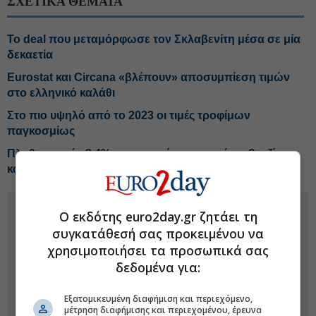
ΣΧΕΤΙΚΑ ΘΕΜΑΤΑ
Το deal που μεταμόρφωσε τον Σκλαβενίτη μέσα σε μία
δεκαετία
Eurostat και Circana «βλέπουν» αποσυμπίεση τιμών
στο ελληνικό καλάθι
Στο πιο υψηλό από το 2023 οι τιμές τροφίμων
παγκοσμίως
Πληθωρισμός 3,4% με ανατιμήσεις-φωτιά σε βενζίνη
και πετρέλαιο κίνησης
Ο εκδότης euro2day.gr ζητάει τη
συγκατάθεσή σας προκειμένου να
χρησιμοποιήσει τα προσωπικά σας
δεδομένα για:
Εξατομικευμένη διαφήμιση και περιεχόμενο,
μέτρηση διαφήμισης και περιεχομένου, έρευνα