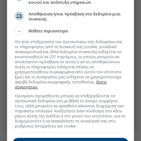
κοινού και ανάπτυξη υπηρεσιών
Αποθήκευση ή/και πρόσβαση στα δεδομένα μιας
συσκευής
Μάθετε περισσότερα
Θα γίνει επεξεργασία των προσωπικών σας δεδομένων και
οι πληροφορίες από τη συσκευή σας (cookie, μοναδικά
αναγνωριστικά και άλλα δεδομένα συσκευής) ενδέχεται να
κοινοποιηθούν σε 237 παρόχους, οι οποίοι μπορούν να
αποκτήσουν πρόσβαση σε αυτές ή να τις αποθηκεύσουν.
Αυτές οι πληροφορίες ενδέχεται επίσης να
χρησιμοποιηθούν συγκεκριμένα από αυτόν τον ιστότοπο.
Εμείς και οι συνεργάτες μας ενδέχεται να χρησιμοποιούμε
ακριβή δεδομένα γεωγραφικής τοποθεσίας.
Λίστα
συνεργατών.
Ορισμένοι προμηθευτές μπορεί να επεξεργάζονται τα
προσωπικά δεδομένα σας με βάση το έννομο συμφέρον
τους, αλλά μπορείτε να αρνηθείτε κάνοντας διαχείριση των
παρακάτω επιλογών. Αναζητήστε έναν σύνδεσμο στο κάτω
μέρος αυτής της σελίδας ή στο μενού του ιστοτόπου, για να
διαχειριστείτε ή να ανακαλέσετε τη συναίνεσή σας στις
ρυθμίσεις απορρήτου και cookie.