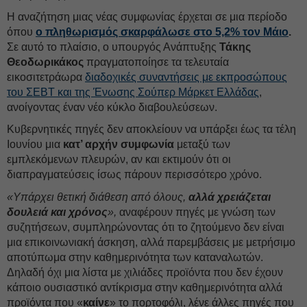
Η αναζήτηση μιας νέας συμφωνίας έρχεται σε μια περίοδο
όπου
ο πληθωρισμός σκαρφάλωσε στο 5,2% τον Μάιο
.
Σε αυτό το πλαίσιο, ο υπουργός Ανάπτυξης
Τάκης
Θεοδωρικάκος
πραγματοποίησε τα τελευταία
εικοσιτετράωρα
διαδοχικές συναντήσεις με εκπροσώπους
του ΣΕΒΤ και της Ένωσης Σούπερ Μάρκετ Ελλάδας
,
ανοίγοντας έναν νέο κύκλο διαβουλεύσεων.
Κυβερνητικές πηγές δεν αποκλείουν να υπάρξει έως τα τέλη
Ιουνίου μια
κατ’ αρχήν συμφωνία
μεταξύ των
εμπλεκόμενων πλευρών, αν και εκτιμούν ότι οι
διαπραγματεύσεις ίσως πάρουν περισσότερο χρόνο.
«Υπάρχει θετική διάθεση από όλους,
αλλά χρειάζεται
δουλειά και χρόνος
»,
αναφέρουν πηγές με γνώση των
συζητήσεων, συμπληρώνοντας ότι το ζητούμενο δεν είναι
μια επικοινωνιακή άσκηση, αλλά παρεμβάσεις με μετρήσιμο
αποτύπωμα στην καθημερινότητα των καταναλωτών.
Δηλαδή όχι μια λίστα με χιλιάδες προϊόντα που δεν έχουν
κάποιο ουσιαστικό αντίκρισμα στην καθημερινότητα αλλά
προϊόντα που «
καίνε
» το πορτοφόλι, λένε άλλες πηγές που