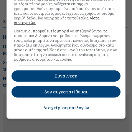
Αυτές οι πληροφορίες ενδέχεται επίσης να
#Βιομηχανία φαρμάκων
#Φάρμακα
χρησιμοποιηθούν συγκεκριμένα από αυτόν τον ιστότοπο.
Εμείς και οι συνεργάτες μας ενδέχεται να χρησιμοποιούμε
ακριβή δεδομένα γεωγραφικής τοποθεσίας.
Λίστα
ΣΧΕΤΙΚΑ ΘΕΜΑΤΑ
συνεργατών.
Ορισμένοι προμηθευτές μπορεί να επεξεργάζονται τα
προσωπικά δεδομένα σας με βάση το έννομο συμφέρον
Η Pfizer ανεβάζει τον πήχη για τις πωλήσεις του 2026
τους, αλλά μπορείτε να αρνηθείτε κάνοντας διαχείριση των
παρακάτω επιλογών. Αναζητήστε έναν σύνδεσμο στο κάτω
Deal-μαμούθ $400 δισ.: AstraZeneca και Bristol Myers
μέρος αυτής της σελίδας ή στο μενού του ιστοτόπου, για να
κοντά σε συμφωνία
διαχειριστείτε ή να ανακαλέσετε τη συναίνεσή σας στις
ρυθμίσεις απορρήτου και cookie.
24ωρα φαρμακεία στα δύο μεγαλύτερα αεροδρόμια
της χώρας
Συναίνεση
Η AstraZeneca ξεπέρασε τις εκτιμήσεις χάρη στα
αντικαρκινικά φάρμακα
Δεν συγκατατίθεμαι
Διαχείριση επιλογών