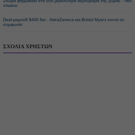
24ωρα φαρμακεία στα δύο μεγαλύτερα αεροδρόμια της χώρας - Νέο
πλαίσιο
Deal-μαμούθ $400 δισ.: AstraZeneca και Bristol Myers κοντά σε
συμφωνία
ΣΧΟΛΙΑ ΧΡΗΣΤΩΝ