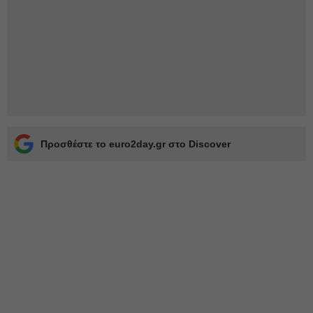
Προσθέστε το euro2day.gr στο Discover