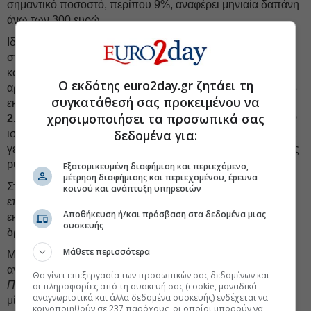
σημαντικό ποσοστό, περίπου 9%, αναφέρει μηνιαία δαπάνη
άνω των 300 ευρώ.
Ιδιαίτερη αναφορά έγινε στο ζήτημα του παράνομου
στοιχηματισμού, καθώς εκτιμάται ότι περίπου
10%
του
κοινού έχει συμμετάσχει σε παράνομες πλατφόρμες. Ο
Ο εκδότης euro2day.gr ζητάει τη
αριθμός των χρηστών αυτών υπολογίζεται περίπου στα 1,8
συγκατάθεσή σας προκειμένου να
εκατομμύρια άτομα, με μέση εκτιμώμενη δαπάνη κοντά στα
χρησιμοποιήσει τα προσωπικά σας
2.000 ευρώ.
Παράλληλα, η λίστα αποκλεισμού παράνομων
δεδομένα για:
ιστοτόπων αριθμεί περισσότερους από 14.500 ιστότοπους,
γεγονός που καταδεικνύει το μέγεθος της πρόκλησης για τις
ρυθμιστικές αρχές.
Εξατομικευμένη διαφήμιση και περιεχόμενο,
μέτρηση διαφήμισης και περιεχομένου, έρευνα
Στο πλαίσιο της ενίσχυσης της εποπτείας, αναφέρθηκε
κοινού και ανάπτυξη υπηρεσιών
επίσης ότι έχουν επιβληθεί πρόστιμα ύψους περίπου 1,7
Αποθήκευση ή/και πρόσβαση στα δεδομένα μιας
εκατ. ευρώ για παραβάσεις που σχετίζονται με παράνομη
συσκευής
δραστηριότητα και προώθηση.
Μάθετε περισσότερα
Μετέπειτα ακολούθησε το πρώτο πάνελ της ημέρας,
αναφορικά με τις «
Οικονομικές και Φορολογικές
Θα γίνει επεξεργασία των προσωπικών σας δεδομένων και
Παραμέτρους στον κλάδο του Online Betting
». Σε αυτό
οι πληροφορίες από τη συσκευή σας (cookie, μοναδικά
αναγνωριστικά και άλλα δεδομένα συσκευής) ενδέχεται να
μίλησαν ο συνεργάτης της Deloitte,
Νικόλαος
κοινοποιηθούν σε 237 παρόχους, οι οποίοι μπορούν να