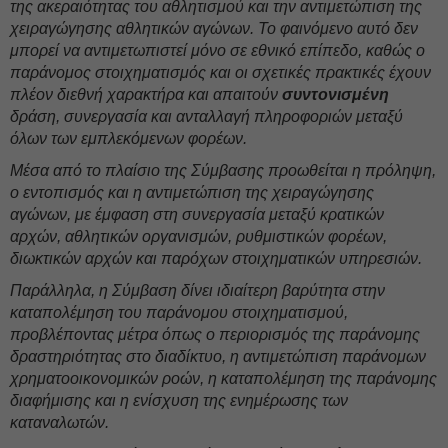
της ακεραιότητας του αθλητισμού και την αντιμετώπιση της
χειραγώγησης αθλητικών αγώνων. Το φαινόμενο αυτό δεν
μπορεί να αντιμετωπιστεί μόνο σε εθνικό επίπεδο, καθώς ο
παράνομος στοιχηματισμός και οι σχετικές πρακτικές έχουν
πλέον διεθνή χαρακτήρα και απαιτούν
συντονισμένη
δράση, συνεργασία και ανταλλαγή πληροφοριών μεταξύ
όλων των εμπλεκόμενων φορέων.
Μέσα από το πλαίσιο της Σύμβασης προωθείται η πρόληψη,
ο εντοπισμός και η αντιμετώπιση της χειραγώγησης
αγώνων, με έμφαση στη συνεργασία μεταξύ κρατικών
αρχών, αθλητικών οργανισμών, ρυθμιστικών φορέων,
διωκτικών αρχών και παρόχων στοιχηματικών υπηρεσιών.
Παράλληλα, η Σύμβαση δίνει ιδιαίτερη βαρύτητα στην
καταπολέμηση του παράνομου στοιχηματισμού,
προβλέποντας μέτρα όπως ο περιορισμός της παράνομης
δραστηριότητας στο διαδίκτυο, η αντιμετώπιση παράνομων
χρηματοοικονομικών ροών, η καταπολέμηση της παράνομης
διαφήμισης και η ενίσχυση της ενημέρωσης των
καταναλωτών.