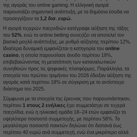
της αγοράς του online gaming. Η ελληνική αγορά
παρουσιάζει σημαντική ανάπτυξη, με τα δημόσια έσοδα να
προσεγγίζουν τα
1,2 δισ. ευρώ
.
Η αγορά τυχερών παιχνιδιών κατέγραψε αύξηση της τάξης
του
52%
, ενώ το online betting συνεχίζει να αποτελεί τον
βασικό μοχλό ανάπτυξης, με ρυθμό αύξησης περίπου 12%.
Ιδιαίτερα δυναμική εμφανίζεται η κατηγορία του
online
casino
, η οποία παρουσίασε άνοδο περίπου 19%,
επιβεβαιώνοντας τη μετατόπιση των καταναλωτικών
συνηθειών προς τις ψηφιακές πλατφόρμες. Παράλληλα, τα
στοιχεία του πρώτου τριμήνου του 2026 έδειξαν αύξηση της
αγοράς κατά περίπου 18% σε σύγκριση με το αντίστοιχο
διάστημα του 2025.
Σύμφωνα με τα στοιχεία της έρευνας που παρουσιάστηκαν,
περίπου
1 στους 2 ενήλικες
έχει συμμετάσχει σε τυχερά
παιχνίδια, ενώ η ηλικιακή ομάδα 18–24 ετών εμφανίζει το
υψηλότερο ποσοστό συμμετοχής, με περίπου 58%. Το
μεγαλύτερο ποσοστό παικτών δηλώνει ότι δαπανά έως
περίπου 40 ευρώ ανά συμμετοχή, ενώ ένα μικρότερο αλλά