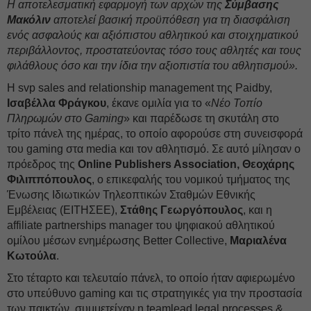
Η αποτελεσματική εφαρμογή των αρχών της
Σύμβασης
Μακόλιν
αποτελεί βασική προϋπόθεση για τη διασφάλιση
ενός ασφαλούς και αξιόπιστου αθλητικού και στοιχηματικού
περιβάλλοντος, προστατεύοντας τόσο τους αθλητές και τους
φιλάθλους όσο και την ίδια την αξιοπιστία του αθλητισμού».
Η svp sales and relationship management της Paidby,
Ισαβέλλα Φράγκου
, έκανε ομιλία για το «
Νέο Τοπίο
Πληρωμών στο Gaming
» και παρέδωσε τη σκυτάλη στο
τρίτο πάνελ της ημέρας, το οποίο αφορούσε στη συνεισφορά
του gaming στα media και τον αθλητισμό. Σε αυτό μίλησαν ο
πρόεδρος της
Online Publishers Association,
Θεοχάρης
Φιλιππόπουλος
, ο επικεφαλής του νομικού τμήματος της
Ένωσης Ιδιωτικών Τηλεοπτικών Σταθμών Εθνικής
Εμβέλειας (ΕΙΤΗΣΕΕ),
Στάθης Γεωργόπουλος
, και η
affiliate partnerships manager του ψηφιακού αθλητικού
ομίλου μέσων ενημέρωσης Better Collective,
Μαριαλένα
Κωτούλα
.
Στο τέταρτο και τελευταίο πάνελ, το οποίο ήταν αφιερωμένο
στο υπεύθυνο gaming και τις στρατηγικές για την προστασία
των παικτών, συμμετείχαν η teamlead legal processes &