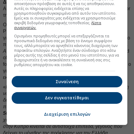
Δημητρακόπουλος
, ο νομικός και άλλοτε υφυπουργός
αποκτήσουν πρόσβαση σε αυτές ή να τις αποθηκεύσουν.
Αθλητισμού,
Αυτές οι πληροφορίες ενδέχεται επίσης να
Γιώργος Βασιλειάδης
, όπως και ο tax director
χρησιμοποιηθούν συγκεκριμένα από αυτόν τον ιστότοπο.
της Novibet,
Ιωάννης Κυριφίδης
.
Εμείς και οι συνεργάτες μας ενδέχεται να χρησιμοποιούμε
ακριβή δεδομένα γεωγραφικής τοποθεσίας.
Λίστα
Ο bod vice president της συμβουλευτικής εταιρείας
συνεργατών.
PRIORITY,
Λευτέρης Αναστασάκης
, παρουσίασε έρευνα
Ορισμένοι προμηθευτές μπορεί να επεξεργάζονται τα
για τον παράνομο στοιχηματισμό και συμμετείχε στο δεύτερο
προσωπικά δεδομένα σας με βάση το έννομο συμφέρον
πάνελ με θέμα «
Παράνομο Betting – Τρέχουσα Κατάσταση,
τους, αλλά μπορείτε να αρνηθείτε κάνοντας διαχείριση των
παρακάτω επιλογών. Αναζητήστε έναν σύνδεσμο στο κάτω
Ανάλυση & Μελλοντικές Προοπτικές
». Μαζί του ήταν ο head
μέρος αυτής της σελίδας ή στο μενού του ιστοτόπου, για να
of fraud detection της Eurobank,
Χρήστος Μπάρκας
, ο co-
διαχειριστείτε ή να ανακαλέσετε τη συναίνεσή σας στις
founder & CEO της OCM Digital Media,
Γαληνός Γιαγλής
, ο
ρυθμίσεις απορρήτου και cookie.
γενικός γραμματέας Αθλητισμού, Γιώργος Μαυρωτάς, και ο
εκπρόσωπος της HGA,
Τάσος Βάσσιος
.
Συναίνεση
«
Για να έχουμε μια τάξη μεγέθους
», είπε ο Αναστασάκης,
«η
νόμιμη αγορά στην Ελλάδα δημιουργεί έσοδα περίπου 1,2
Δεν συγκατατίθεμαι
δισεκατομμυρίων ευρώ. Το σημαντικό στοιχείο είναι ότι ο
παράνομος τζόγος εκτιμάται πως αντιστοιχεί περίπου στο
50%
της
νόμιμης αγοράς
. Για σύγκριση, αναφέρθηκε
Διαχείριση επιλογών
χαρακτηριστικά ότι η συνολική αγορά τυχερών παιχνιδιών
στην Κύπρο κινείται σε αντίστοιχα επίπεδα, γεγονός που
δείχνει το μέγεθος της πρόκλησης για την Ελλάδα.