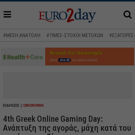
#ΜΕΣΗ ΑΝΑΤΟΛΗ
#ΤΙΜΕΣ-ΣΤΟΧΟΙ ΜΕΤΟΧΩΝ
#ΕΞΑΓΟΡΕΣ
Δείτε
εδώ
την ειδική έκδοση
ΕΙΔΗΣΕΙΣ
ΟΙΚΟΝΟΜΙΑ
4th Greek Online Gaming Day:
Ανάπτυξη της αγοράς, μάχη κατά του