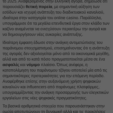
το 2025. Αναφερόμενος στην ελληνική αγορά, σημείωσε ότι
παρουσιάζει
θετική πορεία
, με σημαντική αύξηση των
εσόδων και ισχυρή ανάπτυξη του διαδικτυακού καναλιού,
ιδιαίτερα στην κατηγορία του online casino. Παράλληλα,
υπογράμμισε ότι τα μεγάλα επενδυτικά έργα στον κλάδο των
καζίνο αναμένεται να ενισχύσουν περαιτέρω την αγορά και
να δημιουργήσουν νέες ευκαιρίες ανάπτυξης.
Ιδιαίτερη έμφαση έδωσε στην ανάγκη αντιμετώπισης του
παράνομου στοιχηματισμού, επισημαίνοντας ότι η ανάπτυξη
της αγοράς δεν αξιολογείται μόνο από τα οικονομικά μεγέθη,
αλλά και από το κατά πόσο πραγματοποιείται μέσα σε ένα
ασφαλές
και
νόμιμο
πλαίσιο. Όπως ανέφερε, η
καταπολέμηση του παράνομου τζόγου αποτελεί μία από τις
σημαντικότερες προτεραιότητες για την επόμενη περίοδο.
Αναφέρθηκε επίσης στην αυξανόμενη χρήση ψηφιακών
καναλιών και influencers από παράνομες πλατφόρμες,
υπογραμμίζοντας την ανάγκη προσαρμογής των ελεγκτικών
εργαλείων στις νέες ψηφιακές πραγματικότητες.
Τα βασικά αριθμητικά στοιχεία που παρουσιάστηκαν στην
ομιλία αποτυπώνουν τη δυναμική αλλά και τις προκλήσεις