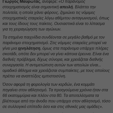
Γιώργος Μαυρωτάς
, ανέφερε:
«Ο παράνομος
στοιχηματισμός είναι σημαντική
απειλή
. Βλάπτει την
πολιτεία, η οποία χάνει φόρους, ζημιώνει τις νόμιμες
στοιχηματικές εταιρείες λόγω αθέμιτου ανταγωνισμού, όπως
και τους ίδιους τους παίκτες. Ουσιαστικά είναι το λίπασμα
για τη χειραγώγηση των αγώνων.
Τα στημένα παιχνίδια συνδέονται σε μεγάλο βαθμό με τον
παράνομο στοιχηματισμό. Στις νόμιμες εταιρείες μπορεί να
γίνει μια
ιχνηλάτηση
, όμως στα παράνομα υπάρχει πλήρες
σκοτάδι, οπότε δεν μπορεί να γίνει κάποια έρευνα. Είναι ένα
διεθνές πρόβλημα, δίχως σύνορα, και χρειάζεται διεθνής
συνεργασία. Η αντιμετώπιση αυτών των απειλών είναι...
ομαδικό άθλημα και χρειάζεσαι συμπαίκτες, με τους οποίους
πρέπει να αναπτύξεις εμπιστοσύνη.
Όσον αφορά τη φορολογία των κερδών, ένα κομμάτι
πηγαίνει στον αθλητισμό. Τα προηγούμενα χρόνια ήταν στα
66 εκατομμύρια και πλέον στα 80. Τα αποτελέσματα τα
βλέπουμε από την άνοδο που υπάρχει στον αθλητισμό, τόσο
σε συλλογικό επίπεδο όσο και στις εθνικές μας ομάδες».