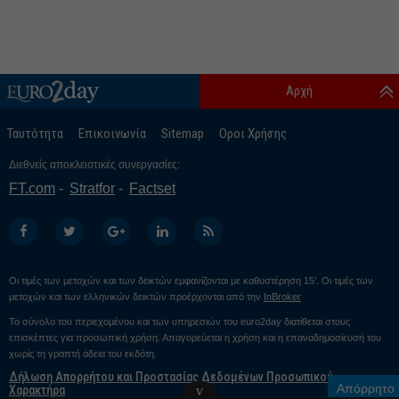
Αρχή
Ταυτότητα
Επικοινωνία
Sitemap
Οροι Χρήσης
Διεθνείς αποκλειστικές συνεργασίες:
FT.com
Stratfor
Factset
Οι τιμές των μετοχών και των δεικτών εμφανίζονται με καθυστέρηση 15’. Οι τιμές των
μετοχών και των ελληνικών δεικτών προέρχονται από την
InBroker
Το σύνολο του περιεχομένου και των υπηρεσιών του euro2day διατίθεται στους
επισκέπτες για προσωπική χρήση. Απαγορεύεται η χρήση και η επαναδημοσίευσή του
χωρίς τη γραπτή άδεια του εκδότη.
Δήλωση Απορρήτου και Προστασίας Δεδομένων Προσωπικού
Απόρρητο
Χαρακτήρα
v