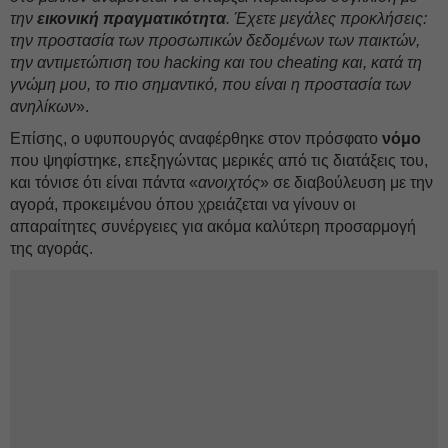
την
εικονική πραγματικότητα
. Έχετε μεγάλες προκλήσεις:
την προστασία των προσωπικών δεδομένων των παικτών,
την αντιμετώπιση του hacking και του cheating και, κατά τη
γνώμη μου, το πιο σημαντικό, που είναι η προστασία των
ανηλίκων
».
Επίσης, ο υφυπουργός αναφέρθηκε στον πρόσφατο
νόμο
που ψηφίστηκε, επεξηγώντας μερικές από τις διατάξεις του,
και τόνισε ότι είναι πάντα «
ανοιχτός
» σε διαβούλευση με την
αγορά, προκειμένου όπου χρειάζεται να γίνουν οι
απαραίτητες συνέργειες για ακόμα καλύτερη προσαρμογή
της αγοράς.