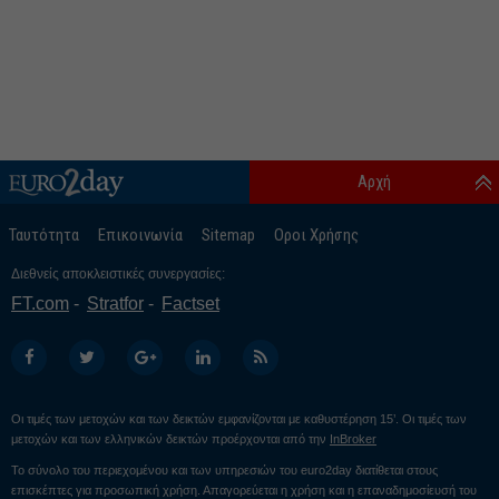
Αρχή
Ταυτότητα
Επικοινωνία
Sitemap
Οροι Χρήσης
Διεθνείς αποκλειστικές συνεργασίες:
FT.com
Stratfor
Factset
Οι τιμές των μετοχών και των δεικτών εμφανίζονται με καθυστέρηση 15’. Οι τιμές των
μετοχών και των ελληνικών δεικτών προέρχονται από την
InBroker
Το σύνολο του περιεχομένου και των υπηρεσιών του euro2day διατίθεται στους
επισκέπτες για προσωπική χρήση. Απαγορεύεται η χρήση και η επαναδημοσίευσή του