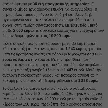
ασφαλισμένου με
36 έτη πραγματικής υπηρεσίας
. Ο
συγκεκριμένος εργαζόμενος επιλέγει να αναγνωρίσει 48
μήνες πλασματικού χρόνου (δηλαδή 4 επιπλέον έτη),
προκειμένου να συμπληρώσει την κρίσιμη 40ετία που
οδηγεί στην πλήρη συνταξιοδότηση. Με τελευταίο μεικτό
μισθό
2.000 ευρώ
, το συνολικό κόστος για την εξαγορά των
4 ετών διαμορφώνεται στις
19.200 ευρώ.
Εάν ο ασφαλισμένος αποχωρούσε με τα 36 έτη, η μεικτή
κύρια σύνταξή του θα ανερχόταν στα
1.243 ευρώ,
η οποία
μετά τις κρατήσεις υγείας και φόρου μεταφράζεται σε
1.088
ευρώ καθαρά στην τσέπη
. Με την προσθήκη των 4
πλασματικών ετών και τη συμπλήρωση 40 ετών ασφάλισης,
η μεικτή σύνταξη αναβαθμίζεται στα
1.447 ευρώ
. Μετά την
ανάλογη παρακράτηση φόρου και εισφοράς ασθενείας, η
καθαρή μηνιαία σύνταξη διαμορφώνεται στα
1.238 ευρώ
.
Το όφελος είναι άμεσο και απτό, καθώς ο συνταξιούχος
κερδίζει επιπλέον 150 ευρώ καθαρά κάθε μήνα. Διαιρώντας
το συνολικό κόστος των 19.200 ευρώ με το μηνιαίο καθαρό
κέρδος των 150 ευρώ, προκύπτει ότι ο χρόνος απόσβεσης