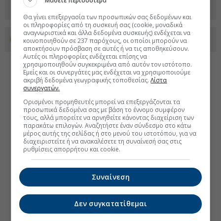
Μάθετε περισσότερα
Θα γίνει επεξεργασία των προσωπικών σας δεδομένων και
οι πληροφορίες από τη συσκευή σας (cookie, μοναδικά
αναγνωριστικά και άλλα δεδομένα συσκευής) ενδέχεται να
Προσθέστε το euro2day.gr στο Discover
κοινοποιηθούν σε 237 παρόχους, οι οποίοι μπορούν να
αποκτήσουν πρόσβαση σε αυτές ή να τις αποθηκεύσουν.
Αυτές οι πληροφορίες ενδέχεται επίσης να
χρησιμοποιηθούν συγκεκριμένα από αυτόν τον ιστότοπο.
Εμείς και οι συνεργάτες μας ενδέχεται να χρησιμοποιούμε
ακριβή δεδομένα γεωγραφικής τοποθεσίας.
Λίστα
συνεργατών.
Ορισμένοι προμηθευτές μπορεί να επεξεργάζονται τα
προσωπικά δεδομένα σας με βάση το έννομο συμφέρον
τους, αλλά μπορείτε να αρνηθείτε κάνοντας διαχείριση των
παρακάτω επιλογών. Αναζητήστε έναν σύνδεσμο στο κάτω
μέρος αυτής της σελίδας ή στο μενού του ιστοτόπου, για να
διαχειριστείτε ή να ανακαλέσετε τη συναίνεσή σας στις
ρυθμίσεις απορρήτου και cookie.
Συναίνεση
Δεν συγκατατίθεμαι