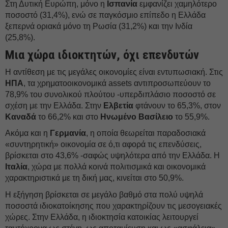
Στη Δυτική Ευρώπη, μόνο η
Ισπανία
εμφανίζει χαμηλότερο
ποσοστό (31,4%), ενώ σε παγκόσμιο επίπεδο η Ελλάδα
ξεπερνά οριακά μόνο τη Ρωσία (31,2%) και την Ινδία
(25,8%).
Μια χώρα ιδιοκτητών, όχι επενδυτών
Η αντίθεση με τις μεγάλες οικονομίες είναι εντυπωσιακή. Στις
ΗΠΑ
, τα χρηματοοικονομικά assets αντιπροσωπεύουν το
78,9% του συνολικού πλούτου -υπερδιπλάσιο ποσοστό σε
σχέση με την Ελλάδα. Στην
Ελβετία
φτάνουν το 65,3%, στον
Καναδά
το 66,2% και στο
Ηνωμένο Βασίλειο
το 55,9%.
Ακόμα και η
Γερμανία
, η οποία θεωρείται παραδοσιακά
«συντηρητική» οικονομία σε ό,τι αφορά τις επενδύσεις,
βρίσκεται στο 43,6% -σαφώς υψηλότερα από την Ελλάδα. Η
Ιταλία
, χώρα με πολλά κοινά πολιτισμικά και οικονομικά
χαρακτηριστικά με τη δική μας, κινείται στο 50,9%.
Η εξήγηση βρίσκεται σε μεγάλο βαθμό στα πολύ υψηλά
ποσοστά ιδιοκατοίκησης που χαρακτηρίζουν τις μεσογειακές
χώρες. Στην Ελλάδα, η ιδιοκτησία κατοικίας λειτουργεί