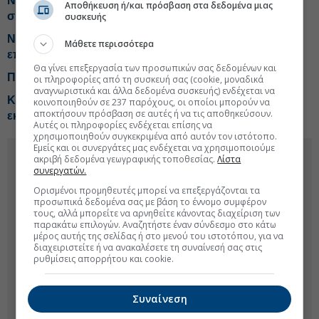
Νέο exit στον Ελαιώνα για τη Dimand σε διπλή
Αποθήκευση ή/και πρόσβαση στα δεδομένα μιας
συναλλαγή με την ΔΕΔΔΗΕ
συσκευής
Noval: Προτεραιότητα στο The Grid και βλέμμα σε νέες
Μάθετε περισσότερα
επενδύσεις
Θα γίνει επεξεργασία των προσωπικών σας δεδομένων και
Πόσο κοστίζει τώρα ένα εξοχικό κοντά στην Αθήνα
οι πληροφορίες από τη συσκευή σας (cookie, μοναδικά
αναγνωριστικά και άλλα δεδομένα συσκευής) ενδέχεται να
Κίνηση ματ της Εθνικής στα ακίνητα με επένδυση 400
κοινοποιηθούν σε 237 παρόχους, οι οποίοι μπορούν να
αποκτήσουν πρόσβαση σε αυτές ή να τις αποθηκεύσουν.
εκατ. ευρώ
Αυτές οι πληροφορίες ενδέχεται επίσης να
χρησιμοποιηθούν συγκεκριμένα από αυτόν τον ιστότοπο.
Εμείς και οι συνεργάτες μας ενδέχεται να χρησιμοποιούμε
ακριβή δεδομένα γεωγραφικής τοποθεσίας.
Λίστα
συνεργατών.
Ορισμένοι προμηθευτές μπορεί να επεξεργάζονται τα
προσωπικά δεδομένα σας με βάση το έννομο συμφέρον
τους, αλλά μπορείτε να αρνηθείτε κάνοντας διαχείριση των
παρακάτω επιλογών. Αναζητήστε έναν σύνδεσμο στο κάτω
μέρος αυτής της σελίδας ή στο μενού του ιστοτόπου, για να
διαχειριστείτε ή να ανακαλέσετε τη συναίνεσή σας στις
ρυθμίσεις απορρήτου και cookie.
Συναίνεση