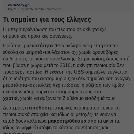
Τι σημαίνει για τους Ελληνες
Η υπερσυγκέντρωση του πλούτου σε ακίνητα έχει
σημαντικές πρακτικές συνέπειες.
Πρώτον, η
ρευστότητα
. Ένα ακίνητο δεν μετατρέπεται
εύκολα σε μετρητά -τουλάχιστον όχι χωρίς χρονοβόρες
διαδικασίες και κόστη συναλλαγής. Σε μια κρίση, όπως αυτή
που βίωσε η χώρα μετά το 2010, η ακίνητη περιουσία δεν
προσφέρει ασπίδα. Η έκθεση της UBS σημειώνει εύγλωττα
ότι η ιδιότητα του εκατομμυριούχου δεν σημαίνει κατ' ανάγκη
ρευστότητα -σε πολλές περιπτώσεις, η αύξηση των τιμών
ακινήτων «δημιουργεί» εκατομμυριούχους στα
χαρτιά,
χωρίς να αυξάνει το διαθέσιμο εισόδημά τους.
Δεύτερον, η
απόδοση
. Ιστορικά, τα χρηματοοικονομικά
περιουσιακά στοιχεία -και ιδίως οι μετοχές- τείνουν να
αποδίδουν καλύτερα
μακροπρόθεσμα
από τα ακίνητα,
ιδίως αν ληφθεί υπόψη το κόστος συντήρησης και