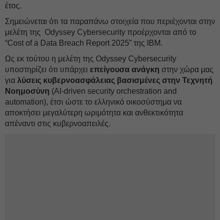
έτος.
Σημειώνεται ότι τα παραπάνω στοιχεία που περιέχονται στην
μελέτη της Odyssey Cybersecurity προέρχονται από το
“Cost of a Data Breach Report 2025” της IBM.
Ως εκ τούτου η μελέτη της Odyssey Cybersecurity
υποστηρίζει ότι υπάρχει
επείγουσα ανάγκη
στην χώρα μας
για
λύσεις κυβερνοασφάλειας βασισμένες στην Τεχνητή
Νοημοσύνη
(AI-driven security orchestration and
automation), έτσι ώστε το ελληνικό οικοσύστημα να
αποκτήσει μεγαλύτερη ωριμότητα και ανθεκτικότητα
απέναντι στις κυβερνοαπειλές.