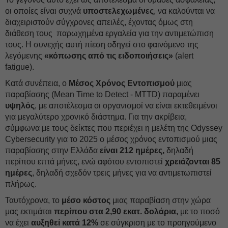
οι οποίες είναι συχνά
υποστελεχωμένες
, να καλούνται να
διαχειριστούν σύγχρονες απειλές, έχοντας όμως στη
διάθεση τους παρωχημένα εργαλεία για την αντιμετώπιση
τους. Η συνεχής αυτή πίεση οδηγεί στο φαινόμενο της
λεγόμενης
«κόπωσης από τις ειδοποιήσεις»
(alert
fatigue).
Κατά συνέπεια, ο
Μέσος Χρόνος Εντοπισμού
μιας
παραβίασης (Mean Time to Detect - MTTD) παραμένει
υψηλός
, με αποτέλεσμα οι οργανισμοί να είναι εκτεθειμένοι
για μεγαλύτερο χρονικό διάστημα. Για την ακρίβεια,
σύμφωνα με τους δείκτες που περιέχει η μελέτη της Odyssey
Cybersecurity για το 2025 ο μέσος χρόνος εντοπισμού μιας
παραβίασης στην Ελλάδα
είναι 212 ημέρες,
δηλαδή
περίπου επτά μήνες, ενώ αφότου εντοπιστεί
χρειάζονται 85
ημέρες
, δηλαδή σχεδόν τρεις μήνες για να αντιμετωπιστεί
πλήρως.
Ταυτόχρονα, το
μέσο κόστος
μιας παραβίαση στην χώρα
μας εκτιμάται
περίπου στα 2,90 εκατ. δολάρια,
με το ποσό
να έχει
αυξηθεί κατά 12%
σε σύγκριση με το προηγούμενο