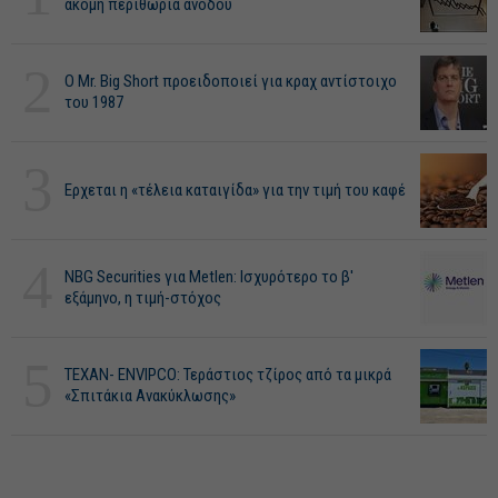
ακόμη περιθώρια ανόδου
2
O Mr. Big Short προειδοποιεί για κραχ αντίστοιχο
του 1987
3
Ερχεται η «τέλεια καταιγίδα» για την τιμή του καφέ
4
NBG Securities για Metlen: Ισχυρότερο το β'
εξάμηνο, η τιμή-στόχος
5
ΤΕΧΑΝ- ENVIPCO: Τεράστιος τζίρος από τα μικρά
«Σπιτάκια Ανακύκλωσης»