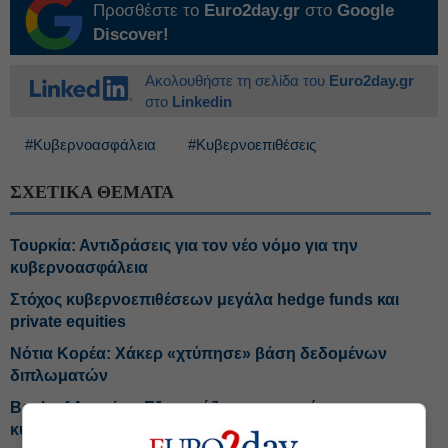
Προσθέστε το
Euro2day.gr
στο
Google
Discover!
Ακολουθήστε τη σελίδα του
Euro2day.gr
στο
Linkedin
#Κυβερνοασφάλεια
#Κυβερνοεπιθέσεις
ΣΧΕΤΙΚΑ ΘΕΜΑΤΑ
Τουρκία: Αντιδράσεις για τον νέο νόμο για την
κυβερνοασφάλεια
Στόχος κυβερνοεπιθέσεων μεγάλα hedge funds και
private equities
Νότια Κορέα: Χάκερ «χτύπησε» βάση δεδομένων
διπλωματών
Bank of America: Εξαγοράζει την εταιρεία
κυβερνοασφάλειας MDSec