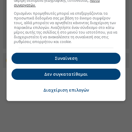
ακριβή δεδομένα γεωγραφικής τοποθεσίας.
Λίστα
συνεργατών.
Ορισμένοι προμηθευτές μπορεί να επεξεργάζονται τα
προσωπικά δεδομένα σας με βάση το έννομο συμφέρον
τους, αλλά μπορείτε να αρνηθείτε κάνοντας διαχείριση των
παρακάτω επιλογών. Αναζητήστε έναν σύνδεσμο στο κάτω
μέρος αυτής της σελίδας ή στο μενού του ιστοτόπου, για να
διαχειριστείτε ή να ανακαλέσετε τη συναίνεσή σας στις
ρυθμίσεις απορρήτου και cookie.
Συναίνεση
Προσθέστε το euro2day.gr στο Discover
Δεν συγκατατίθεμαι
Διαχείριση επιλογών