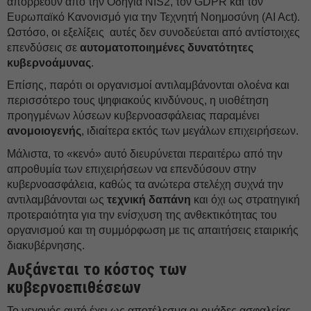
απορρέουν από την Οδηγία NIS2, τον GDPR και τον
Ευρωπαϊκό Κανονισμό για την Τεχνητή Νοημοσύνη (AI Act).
Ωστόσο, οι εξελίξεις αυτές δεν συνοδεύεται από αντίστοιχες
επενδύσεις σε
αυτοματοποιημένες δυνατότητες
κυβερνοάμυνας
.
Επίσης, παρότι οι οργανισμοί αντιλαμβάνονται ολοένα και
περισσότερο τους ψηφιακούς κινδύνους, η υιοθέτηση
προηγμένων λύσεων κυβερνοασφάλειας παραμένει
ανομοιογενής
, ιδιαίτερα εκτός των μεγάλων επιχειρήσεων.
Μάλιστα, το «κενό» αυτό διευρύνεται περαιτέρω από την
απροθυμία των επιχειρήσεων να επενδύσουν στην
κυβερνοασφάλεια, καθώς τα ανώτερα στελέχη συχνά την
αντιλαμβάνονται ως
τεχνική δαπάνη
και όχι ως στρατηγική
προτεραιότητα για την ενίσχυση της ανθεκτικότητας του
οργανισμού και τη συμμόρφωση με τις απαιτήσεις εταιρικής
διακυβέρνησης.
Αυξάνεται το κόστος των
κυβερνοεπιθέσεων
Το γεγονός αυτό έχει ως αποτέλεσμα οι ομάδες ασφαλείας,