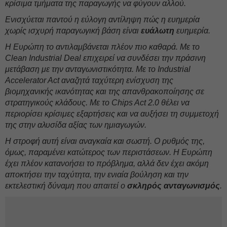
κρίσιμα τμήματα της παραγωγής να φύγουν αλλού.
Ενισχύεται παντού η εύλογη αντίληψη πώς η ευημερία
χωρίς ισχυρή παραγωγική βάση είναι
ευάλωτη
ευημερία.
Η Ευρώπη το αντιλαμβάνεται πλέον πιο καθαρά. Με το
Clean Industrial Deal επιχειρεί να συνδέσει την πράσινη
μετάβαση με την ανταγωνιστικότητα. Με το Industrial
Accelerator Act αναζητά ταχύτερη ενίσχυση της
βιομηχανικής ικανότητας και της απανθρακοποίησης σε
στρατηγικούς κλάδους. Με το Chips Act 2.0 θέλει να
περιορίσει κρίσιμες εξαρτήσεις και να αυξήσει τη συμμετοχή
της στην αλυσίδα αξίας των ημιαγωγών.
Η στροφή αυτή είναι αναγκαία και σωστή. Ο ρυθμός της,
όμως, παραμένει κατώτερος των περιστάσεων. Η Ευρώπη
έχει πλέον κατανοήσει το πρόβλημα, αλλά δεν έχει ακόμη
αποκτήσει την ταχύτητα, την ενιαία βούληση και την
εκτελεστική δύναμη που απαιτεί ο
σκληρός ανταγωνισμός
.