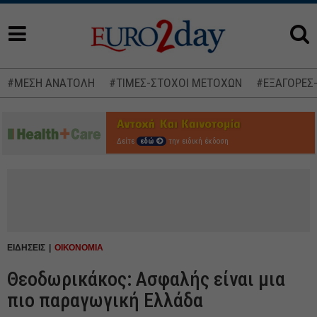
#ΜΕΣΗ ΑΝΑΤΟΛΗ
#ΤΙΜΕΣ-ΣΤΟΧΟΙ ΜΕΤΟΧΩΝ
#ΕΞΑΓΟΡΕΣ
Δείτε
εδώ
την ειδική έκδοση
ΕΙΔΗΣΕΙΣ
ΟΙΚΟΝΟΜΙΑ
Θεοδωρικάκος: Ασφαλής είναι μια
πιο παραγωγική Ελλάδα