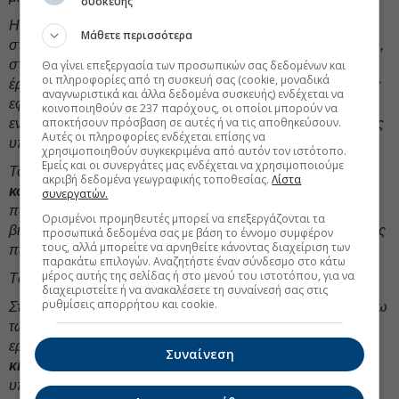
συσκευής
Η ελληνική θέση είναι ρεαλιστική και φιλόδοξη. Εστιάζουμε
Μάθετε περισσότερα
στον σχεδιασμό, στην πνευματική ιδιοκτησία, στη φωτονική,
στους αισθητήρες, στο testing και validation, στη σύνδεση
Θα γίνει επεξεργασία των προσωπικών σας δεδομένων και
οι πληροφορίες από τη συσκευή σας (cookie, μοναδικά
έρευνας και παραγωγής, στις κρίσιμες πρώτες ύλες και στις
αναγνωριστικά και άλλα δεδομένα συσκευής) ενδέχεται να
εφαρμογές όπου η χώρα διαθέτει ισχυρή ζήτηση: ναυτιλία,
κοινοποιηθούν σε 237 παρόχους, οι οποίοι μπορούν να
αποκτήσουν πρόσβαση σε αυτές ή να τις αποθηκεύσουν.
ενέργεια, άμυνα, αγροδιατροφή, φάρμακο, logistics, έξυπνες
Αυτές οι πληροφορίες ενδέχεται επίσης να
υποδομές.
χρησιμοποιηθούν συγκεκριμένα από αυτόν τον ιστότοπο.
Εμείς και οι συνεργάτες μας ενδέχεται να χρησιμοποιούμε
Το Hellenic Chips Competence Centre είναι
κρίσιμος
ακριβή δεδομένα γεωγραφικής τοποθεσίας.
Λίστα
κόμβος
αυτής της προσπάθειας. Η Ελλάδα έχει
συνεργατών.
πανεπιστήμια, ερευνητικά κέντρα, μηχανικούς, startups και
Ορισμένοι προμηθευτές μπορεί να επεξεργάζονται τα
βιομηχανικούς κλάδους που μπορούν να λειτουργήσουν ως
προσωπικά δεδομένα σας με βάση το έννομο συμφέρον
τους, αλλά μπορείτε να αρνηθείτε κάνοντας διαχείριση των
πεδία εφαρμογής.
παρακάτω επιλογών. Αναζητήστε έναν σύνδεσμο στο κάτω
μέρος αυτής της σελίδας ή στο μενού του ιστοτόπου, για να
Τώρα χρειάζεται σύνδεση. Ταχύτητα. Κοινή κατεύθυνση.
διαχειριστείτε ή να ανακαλέσετε τη συναίνεσή σας στις
ρυθμίσεις απορρήτου και cookie.
Στην έρευνα και την καινοτομία ολοκληρώνουμε με έργα άνω
των 300 εκατομμυρίων ευρώ για την αναβάθμιση
ερευνητικών υποδομών. Δίνουμε ισχυρά φορολογικά
Συναίνεση
κίνητρα
για δαπάνες έρευνας και ανάπτυξης, με
υπερέκπτωση έως 315%. Ενισχύουμε την Τεχνητή