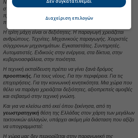
Δεν συγκατατίθεμαι
Νοημοσύνη με ειδικό καθεστώς 150 εκατομμυρίων ευρώ
στον Αναπτυξιακό Νόμο και με στόχο να περάσει στην
πραγματική οικονομία: στη μεταποίηση, στα logistics, στην
Διαχείριση επιλογών
ποιότητα, στην ενέργεια, στη συντήρηση, στις εξαγωγές.
Η τρίτη μάχη είναι οι δεξιότητες. Η παραγωγή χρειάζεται
ανθρώπους. Τεχνίτες. Μηχανικούς παραγωγής. Χειριστές
σύγχρονων μηχανημάτων. Εγκαταστάτες. Συντηρητές.
Αυτοματιστές. Ειδικούς στην ενέργεια, στα δίκτυα, στην
κυβερνοασφάλεια, στην ποιότητα.
Η τεχνική εκπαίδευση πρέπει να γίνει ξανά δρόμος
προοπτικής
. Για τους νέους. Για την περιφέρεια. Για τις
επιχειρήσεις. Για την κοινωνική κινητικότητα. Μια χώρα που
θέλει να παράγει χρειάζεται δεξιότητες, αξιοπρεπείς αμοιβές
και σεβασμό στην τεχνική γνώση.
Και για να κλείσω από εκεί όπου ξεκίνησα, από τη
γεωστρατηγική
θέση της Ελλάδας στον χάρτη των μεγάλων
τεκτονικών αλλαγών, υπάρχει ακόμη μία διάσταση που αξίζει
να υπογραμμιστεί:
Η χώρα μας δεν περιορίζεται στην παραγωγική της