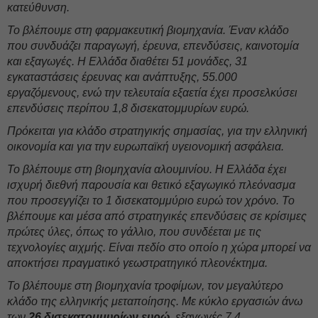
κατεύθυνση.
Το βλέπουμε στη φαρμακευτική βιομηχανία. Έναν κλάδο
που συνδυάζει παραγωγή, έρευνα, επενδύσεις, καινοτομία
και εξαγωγές. Η Ελλάδα διαθέτει 51 μονάδες, 31
εγκαταστάσεις έρευνας και ανάπτυξης, 55.000
εργαζόμενους, ενώ την τελευταία εξαετία έχει προσελκύσει
επενδύσεις περίπου 1,8 δισεκατομμυρίων ευρώ.
Πρόκειται για κλάδο στρατηγικής σημασίας, για την ελληνική
οικονομία και για την ευρωπαϊκή υγειονομική ασφάλεια.
Το βλέπουμε στη βιομηχανία αλουμινίου. Η Ελλάδα έχει
ισχυρή διεθνή παρουσία και θετικό εξαγωγικό πλεόνασμα
που προσεγγίζει το 1 δισεκατομμύριο ευρώ τον χρόνο. Το
βλέπουμε και μέσα από στρατηγικές επενδύσεις σε κρίσιμες
πρώτες ύλες, όπως το γάλλιο, που συνδέεται με τις
τεχνολογίες αιχμής. Είναι πεδίο στο οποίο η χώρα μπορεί να
αποκτήσει πραγματικό γεωστρατηγικό πλεονέκτημα.
Το βλέπουμε στη βιομηχανία τροφίμων, τον μεγαλύτερο
κλάδο της ελληνικής μεταποίησης. Με κύκλο εργασιών άνω
των
26 δισεκατομμυρίων ευρώ
, εξαγωγές 7,4