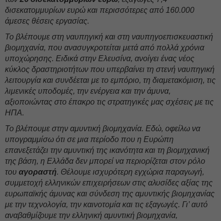
δισεκατομμυρίων ευρώ και περισσότερες από 160.000
άμεσες θέσεις εργασίας.
Το βλέπουμε στη ναυπηγική και στη ναυπηγοεπισκευαστική
βιομηχανία, που ανασυγκροτείται μετά από πολλά χρόνια
υποχώρησης. Ειδικά στην Ελευσίνα, ανοίγει ένας νέος
κύκλος δραστηριοτήτων που υπερβαίνει τη στενή ναυπηγική
λειτουργία και συνδέεται με το εμπόριο, τη διαμετακόμιση, τις
λιμενικές υποδομές, την ενέργεια και την άμυνα,
αξιοποιώντας στο έπακρο τις στρατηγικές μας σχέσεις με τις
ΗΠΑ.
Το βλέπουμε στην αμυντική βιομηχανία. Εδώ, οφείλω να
υπογραμμίσω ότι σε μια περίοδο που η Ευρώπη
επανεξετάζει την αμυντική της ικανότητα και τη βιομηχανική
της βάση, η Ελλάδα δεν μπορεί να περιορίζεται στον ρόλο
του
αγοραστή
. Θέλουμε ισχυρότερη εγχώρια παραγωγή,
συμμετοχή ελληνικών επιχειρήσεων στις αλυσίδες αξίας της
ευρωπαϊκής άμυνας και σύνδεση της αμυντικής βιομηχανίας
με την τεχνολογία, την καινοτομία και τις εξαγωγές. Γι’ αυτό
αναβαθμίζουμε την ελληνική αμυντική βιομηχανία,