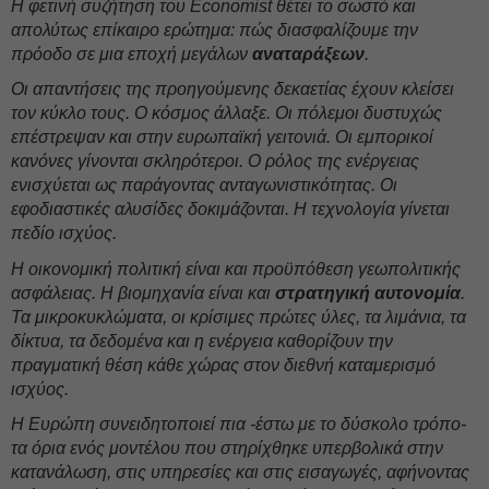
Η φετινή συζήτηση του Economist θέτει το σωστό και
απολύτως επίκαιρο ερώτημα: πώς διασφαλίζουμε την
πρόοδο σε μια εποχή μεγάλων
αναταράξεων
.
Οι απαντήσεις της προηγούμενης δεκαετίας έχουν κλείσει
τον κύκλο τους. Ο κόσμος άλλαξε. Οι πόλεμοι δυστυχώς
επέστρεψαν και στην ευρωπαϊκή γειτονιά. Οι εμπορικοί
κανόνες γίνονται σκληρότεροι. Ο ρόλος της ενέργειας
ενισχύεται ως παράγοντας ανταγωνιστικότητας. Οι
εφοδιαστικές αλυσίδες δοκιμάζονται. Η τεχνολογία γίνεται
πεδίο ισχύος.
Η οικονομική πολιτική είναι και προϋπόθεση γεωπολιτικής
ασφάλειας. Η βιομηχανία είναι και
στρατηγική
αυτονομία
.
Τα μικροκυκλώματα, οι κρίσιμες πρώτες ύλες, τα λιμάνια, τα
δίκτυα, τα δεδομένα και η ενέργεια καθορίζουν την
πραγματική θέση κάθε χώρας στον διεθνή καταμερισμό
ισχύος.
Η Ευρώπη συνειδητοποιεί πια -έστω με το δύσκολο τρόπο-
τα όρια ενός μοντέλου που στηρίχθηκε υπερβολικά στην
κατανάλωση, στις υπηρεσίες και στις εισαγωγές, αφήνοντας