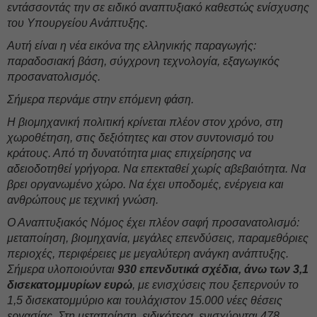
εντάσσοντάς την σε ειδικό αναπτυξιακό καθεστώς ενίσχυσης
του Υπουργείου Ανάπτυξης.
Αυτή είναι η νέα εικόνα της ελληνικής παραγωγής:
παραδοσιακή βάση, σύγχρονη τεχνολογία, εξαγωγικός
προσανατολισμός.
Σήμερα περνάμε στην επόμενη φάση.
Η βιομηχανική πολιτική κρίνεται πλέον στον χρόνο, στη
χωροθέτηση, στις δεξιότητες και στον συντονισμό του
κράτους. Από τη δυνατότητα μιας επιχείρησης να
αδειοδοτηθεί γρήγορα. Να επεκταθεί χωρίς αβεβαιότητα. Να
βρει οργανωμένο χώρο. Να έχει υποδομές, ενέργεια και
ανθρώπους με τεχνική γνώση.
Ο Αναπτυξιακός Νόμος έχει πλέον σαφή προσανατολισμό:
μεταποίηση, βιομηχανία, μεγάλες επενδύσεις, παραμεθόριες
περιοχές, περιφέρειες με μεγαλύτερη ανάγκη ανάπτυξης.
Σήμερα υλοποιούνται
930 επενδυτικά σχέδια, άνω των 3,1
δισεκατομμυρίων ευρώ
, με ενισχύσεις που ξεπερνούν το
1,5 δισεκατομμύριο και τουλάχιστον 15.000 νέες θέσεις
εργασίας. Στη μεταποίηση, ειδικότερα, ενισχύονται 478