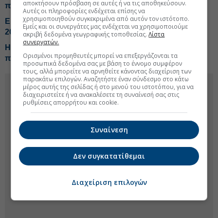
αποκτήσουν πρόσβαση σε αυτές ή να τις αποθηκεύσουν.
πραγματικότητα έως το 2029
Αυτές οι πληροφορίες ενδέχεται επίσης να
χρησιμοποιηθούν συγκεκριμένα από αυτόν τον ιστότοπο.
ΕΕ: Πρώτο σήμα για δημοσιονομική προσαρμογή το
Εμείς και οι συνεργάτες μας ενδέχεται να χρησιμοποιούμε
2027 με... αστερίσκους
ακριβή δεδομένα γεωγραφικής τοποθεσίας.
Λίστα
συνεργατών.
Η Τράπεζα Χανίων συμμετέχει στο πιλοτικό
Ορισμένοι προμηθευτές μπορεί να επεξεργάζονται τα
πρόγραμμα για το ψηφιακό ευρώ
προσωπικά δεδομένα σας με βάση το έννομο συμφέρον
τους, αλλά μπορείτε να αρνηθείτε κάνοντας διαχείριση των
παρακάτω επιλογών. Αναζητήστε έναν σύνδεσμο στο κάτω
μέρος αυτής της σελίδας ή στο μενού του ιστοτόπου, για να
διαχειριστείτε ή να ανακαλέσετε τη συναίνεσή σας στις
ρυθμίσεις απορρήτου και cookie.
Συναίνεση
Δεν συγκατατίθεμαι
Διαχείριση επιλογών