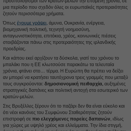
προϋπολογισμοί των κρατών-μελών την επόμενη χρονιά, σε
μια περίοδο που σχεδόν όλες οι ευρωπαϊκές προτεραιότητες
ζητούν περισσότερα χρήματα.
Όπως
έχουμε γράψει,
άμυνα, Ουκρανία, ενέργεια,
βιομηχανική πολιτική, τεχνητή νοημοσύνη,
ανταγωνιστικότητα, επιτόκια, χρέος, κοινωνικές πιέσεις
στοιβάζονται πάνω στις προτεραιότητες της ιρλανδικής
προεδρίας.
Και κάπου εκεί αρχίζουν τα δύσκολα, γιατί του χρόνου το
μπαλάκι που η ΕΕ κλωτσούσε παρακάτω τα τελευταία
χρόνια, φτάνει στο… τέρμα. Η Ευρώπη θα πρέπει να δείξει
αν μπορεί να κρατήσει ταυτόχρονα τρεις γραμμές που μεταξύ
τους συγκρούονται:
δημοσιονομική πειθαρχία,
αυξημένες
στρατηγικές δαπάνες και πολιτική αντοχή στο εσωτερικό των
κρατών-μελών.
Στις Βρυξέλλες ξέρουν ότι το παζάρι δεν θα είναι εύκολο και
ότι νέοι κανόνες του Συμφώνου Σταθερότητας ζητούν
επιστροφή σε
πιο ελεγχόμενες πορείες δαπανών
, ιδίως
για χώρες με υψηλό χρέος και ελλείμματα. Την ίδια στιγμή,