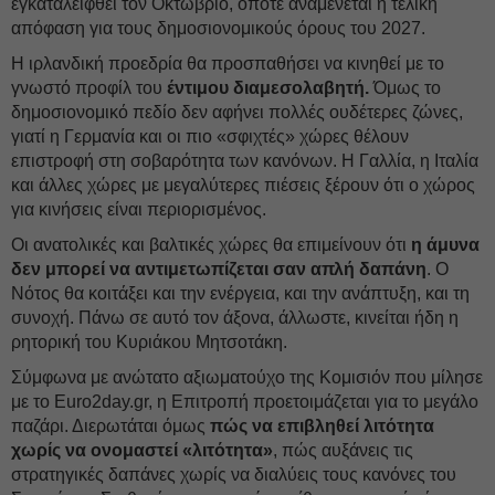
εγκαταλειφθεί τον Οκτώβριο, οπότε αναμένεται η τελική
απόφαση για τους δημοσιονομικούς όρους του 2027.
Η ιρλανδική προεδρία θα προσπαθήσει να κινηθεί με το
γνωστό προφίλ του
έντιμου διαμεσολαβητή.
Όμως το
δημοσιονομικό πεδίο δεν αφήνει πολλές ουδέτερες ζώνες,
γιατί η Γερμανία και οι πιο «σφιχτές» χώρες θέλουν
επιστροφή στη σοβαρότητα των κανόνων. Η Γαλλία, η Ιταλία
και άλλες χώρες με μεγαλύτερες πιέσεις ξέρουν ότι ο χώρος
για κινήσεις είναι περιορισμένος.
Οι ανατολικές και βαλτικές χώρες θα επιμείνουν ότι
η άμυνα
δεν μπορεί να αντιμετωπίζεται σαν απλή δαπάνη
. Ο
Νότος θα κοιτάξει και την ενέργεια, και την ανάπτυξη, και τη
συνοχή. Πάνω σε αυτό τον άξονα, άλλωστε, κινείται ήδη η
ρητορική του Κυριάκου Μητσοτάκη.
Σύμφωνα με ανώτατο αξιωματούχο της Κομισιόν που μίλησε
με το Euro2day.gr, η Επιτροπή προετοιμάζεται για το μεγάλο
παζάρι. Διερωτάται όμως
πώς να επιβληθεί λιτότητα
χωρίς να ονομαστεί «λιτότητα»
, πώς αυξάνεις τις
στρατηγικές δαπάνες χωρίς να διαλύεις τους κανόνες του