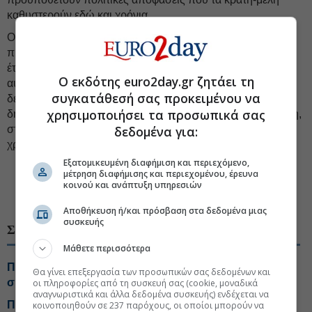
καθυστερούν εδώ και χρόνια.
Ο
Κυριάκος Πιερρακάκης
θα παρουσιάσει επίσης το
πρόγραμμα εργασιών του Eurogroup για το υπόλοιπο του
έτους και το πρώτο εξάμηνο του επόμενου. Η παρουσίαση
Ο εκδότης euro2day.gr ζητάει τη
αυτή έχει περισσότερο βάρος απ’ ό,τι συνήθως, γιατί θα
συγκατάθεσή σας προκειμένου να
δείξει πού θέλει να δώσει η Ευρωομάδα έμφαση. Στη
χρησιμοποιήσει τα προσωπικά σας
δημοσιονομική σταθερότητα, στην ψηφιακή χρηματοδότηση,
δεδομένα για:
στον ρόλο του ευρώ ή στην ανταγωνιστικότητα και
χρηματοπιστωτική ανθεκτικότητα;
Εξατομικευμένη διαφήμιση και περιεχόμενο,
#Ευρωπαική δημοσιονομική πολιτική
#Ευρώ
μέτρηση διαφήμισης και περιεχομένου, έρευνα
κοινού και ανάπτυξη υπηρεσιών
#Eurogroup
Αποθήκευση ή/και πρόσβαση στα δεδομένα μιας
συσκευής
ΣΧΕΤΙΚΑ ΘΕΜΑΤΑ
Μάθετε περισσότερα
Πιερρακάκης: Τα έσοδα των χωρών από το φάσμα
Θα γίνει επεξεργασία των προσωπικών σας δεδομένων και
συχνοτήτων να διοχετευτούν στα ταμεία της ΕΕ
οι πληροφορίες από τη συσκευή σας (cookie, μοναδικά
αναγνωριστικά και άλλα δεδομένα συσκευής) ενδέχεται να
Πιερρακάκης: Το ψηφιακό ευρώ θα είναι
κοινοποιηθούν σε 237 παρόχους, οι οποίοι μπορούν να