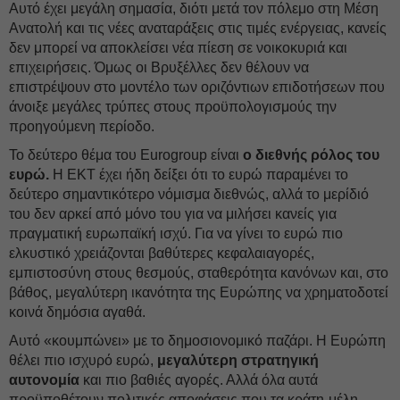
Αυτό έχει μεγάλη σημασία, διότι μετά τον πόλεμο στη Μέση
Ανατολή και τις νέες αναταράξεις στις τιμές ενέργειας, κανείς
δεν μπορεί να αποκλείσει νέα πίεση σε νοικοκυριά και
επιχειρήσεις. Όμως οι Βρυξέλλες δεν θέλουν να
επιστρέψουν στο μοντέλο των οριζόντιων επιδοτήσεων που
άνοιξε μεγάλες τρύπες στους προϋπολογισμούς την
προηγούμενη περίοδο.
Το δεύτερο θέμα του Eurogroup είναι
ο διεθνής ρόλος του
ευρώ.
Η ΕΚΤ έχει ήδη δείξει ότι το ευρώ παραμένει το
δεύτερο σημαντικότερο νόμισμα διεθνώς, αλλά το μερίδιό
του δεν αρκεί από μόνο του για να μιλήσει κανείς για
πραγματική ευρωπαϊκή ισχύ. Για να γίνει το ευρώ πιο
ελκυστικό χρειάζονται βαθύτερες κεφαλαιαγορές,
εμπιστοσύνη στους θεσμούς, σταθερότητα κανόνων και, στο
βάθος, μεγαλύτερη ικανότητα της Ευρώπης να χρηματοδοτεί
κοινά δημόσια αγαθά.
Αυτό «κουμπώνει» με το δημοσιονομικό παζάρι. Η Ευρώπη
θέλει πιο ισχυρό ευρώ,
μεγαλύτερη στρατηγική
αυτονομία
και πιο βαθιές αγορές. Αλλά όλα αυτά
προϋποθέτουν πολιτικές αποφάσεις που τα κράτη-μέλη