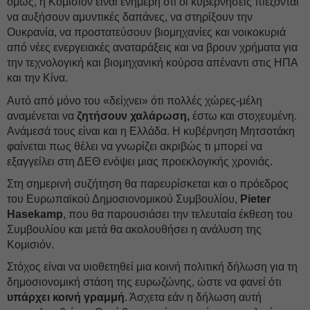
όμως, η Κομισιόν είναι ενήμερη ότι οι κυβερνήσεις πιέζονται
να αυξήσουν αμυντικές δαπάνες, να στηρίξουν την
Ουκρανία, να προστατεύσουν βιομηχανίες και νοικοκυριά
από νέες ενεργειακές αναταράξεις και να βρουν χρήματα για
την τεχνολογική και βιομηχανική κούρσα απέναντι στις ΗΠΑ
και την Κίνα.
Αυτό από μόνο του «δείχνει» ότι πολλές χώρες-μέλη
αναμένεται να
ζητήσουν χαλάρωση,
έστω και στοχευμένη.
Ανάμεσά τους είναι και η Ελλάδα. Η κυβέρνηση Μητσοτάκη
φαίνεται πως θέλει να γνωρίζει ακριβώς τι μπορεί να
εξαγγείλει στη ΔΕΘ ενόψει μιας προεκλογικής χρονιάς.
Στη σημερινή συζήτηση θα παρευρίσκεται και ο πρόεδρος
του Ευρωπαϊκού Δημοσιονομικού Συμβουλίου,
Pieter
Hasekamp
, που θα παρουσιάσει την τελευταία έκθεση του
Συμβουλίου και μετά θα ακολουθήσει η ανάλυση της
Κομισιόν.
Στόχος είναι να υιοθετηθεί μια κοινή πολιτική δήλωση για τη
δημοσιονομική στάση της ευρωζώνης, ώστε να φανεί ότι
υπάρχει κοινή γραμμή
. Άσχετα εάν η δήλωση αυτή