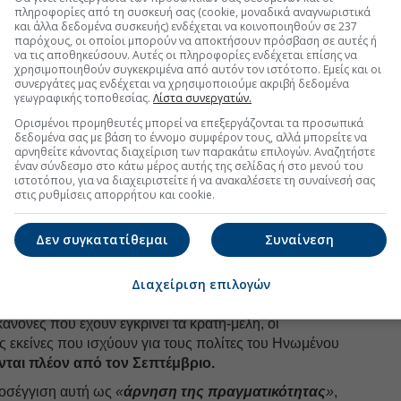
τος, εξαιτίας των υφιστάμενων προβλημάτων του EES
πληροφορίες από τη συσκευή σας (cookie, μοναδικά αναγνωριστικά
εχνικών δοκιμών.
και άλλα δεδομένα συσκευής) ενδέχεται να κοινοποιηθούν σε 237
παρόχους, οι οποίοι μπορούν να αποκτήσουν πρόσβαση σε αυτές ή
να τις αποθηκεύσουν. Αυτές οι πληροφορίες ενδέχεται επίσης να
χρησιμοποιηθούν συγκεκριμένα από αυτόν τον ιστότοπο. Εμείς και οι
συνεργάτες μας ενδέχεται να χρησιμοποιούμε ακριβή δεδομένα
uro2day.gr
στο
Google Discover!
γεωγραφικής τοποθεσίας.
Λίστα συνεργατών.
 εξελίξεις με την υπογραφη εγκυρότητας του Euro2day.gr
Ορισμένοι προμηθευτές μπορεί να επεξεργάζονται τα προσωπικά
δεδομένα σας με βάση το έννομο συμφέρον τους, αλλά μπορείτε να
αρνηθείτε κάνοντας διαχείριση των παρακάτω επιλογών. Αναζητήστε
FOLLOW US
έναν σύνδεσμο στο κάτω μέρος αυτής της σελίδας ή στο μενού του
Ακολουθήστε τη σελίδα του
ιστοτόπου, για να διαχειριστείτε ή να ανακαλέσετε τη συναίνεσή σας
Euro2day.gr
στο
Linkedin
στις ρυθμίσεις απορρήτου και cookie.
τα αεροδρόμια, διότι πρόκειται για ζήτημα
λ.
«Ωστόσο, το σύστημα πρέπει να σχεδιαστεί κατά
Δεν συγκατατίθεμαι
Συναίνεση
στις διαδικασίες λειτουργίας των αεροδρομίων. Εάν
ος διεκπεραίωσης δεν μειωθεί σημαντικά, με
Διαχείριση επιλογών
εχίσουμε να αντιμετωπίζουμε αυτά τα προβλήματα».
ανόνες που έχουν εγκρίνει τα κράτη-μέλη, οι
ς εκείνες που ισχύουν για τους πολίτες του Ηνωμένου
νται πλέον από τον Σεπτέμβριο.
ροσέγγιση αυτή ως
«
άρνηση της πραγματικότητας
»
,