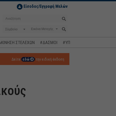
Είσοδος/Εγγραφή Μελών
Σύμβολο
ΚΙΝΗΣΗ ΣΤΕΛΕΧΩΝ
#ΔΑΣΜΟΙ
#ΥΠΟΚΛΟΠΕΣ
#ΠΛΗΘΩΡΙΣΜ
Δείτε
εδώ
την ειδική έκδοση
ικούς