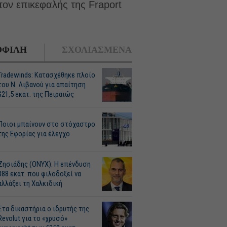
τον επικεφαλής της Fraport
ΦΙΛΗ
ΣΧΟΛΙΑΣΜΕΝΑ
Tradewinds: Κατασχέθηκε πλοίο
του Ν. Λιβανού για απαίτηση
$21,5 εκατ. της Πειραιώς
Ποιοι μπαίνουν στο στόχαστρο
της Εφορίας για έλεγχο
Ζησιάδης (ONYX): Η επένδυση
388 εκατ. που φιλοδοξεί να
αλλάξει τη Χαλκιδική
Στα δικαστήρια ο ιδρυτής της
Revolut για το «χρυσό»