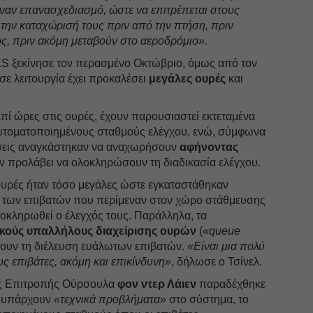
έναν επανασχεδιασμό, ώστε να επιτρέπεται στους
την καταχώρισή τους πριν από την πτήση, πριν
ς, πριν ακόμη μεταβούν στο αεροδρόμιο».
S ξεκίνησε τον περασμένο Οκτώβριο, όμως από τον
ε λειτουργία έχει προκαλέσει
μεγάλες ουρές
και
επί ώρες στις ουρές, έχουν παρουσιαστεί εκτεταμένα
αυτοματοποιημένους σταθμούς ελέγχου, ενώ, σύμφωνα
εις αναγκάστηκαν να αναχωρήσουν
αφήνοντας
ν προλάβει να ολοκληρώσουν τη διαδικασία ελέγχου.
ουρές ήταν τόσο μεγάλες ώστε εγκαταστάθηκαν
α των επιβατών που περίμεναν στον χώρο στάθμευσης
οκληρωθεί ο έλεγχός τους. Παράλληλα, τα
ικούς υπαλλήλους διαχείρισης ουρών
(
«queue
ύνουν τη διέλευση ευάλωτων επιβατών.
«Είναι μια πολύ
ς επιβάτες, ακόμη και επικίνδυνη»
, δήλωσε ο Τσίνελ.
ς Επιτροπής Ούρσουλα
φον ντερ Λάιεν
παραδέχθηκε
ι υπάρχουν
«τεχνικά προβλήματα»
στο σύστημα, το