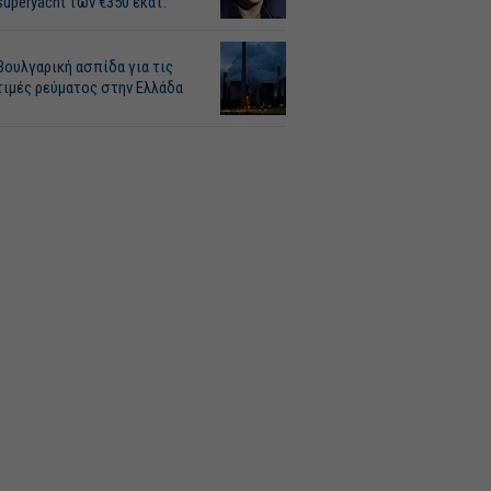
superyacht των €350 εκατ.
Βουλγαρική ασπίδα για τις
τιμές ρεύματος στην Ελλάδα