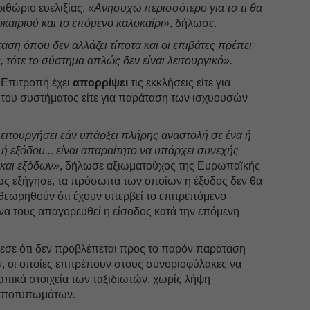
ριθώριο ευελιξίας.
«Ανησυχώ περισσότερο για το τι θα
οκαιριού και το επόμενο καλοκαίρι»
, δήλωσε.
αση όπου δεν αλλάζει τίποτα και οι επιβάτες πρέπει
 τότε το σύστημα απλώς δεν είναι λειτουργικό».
 Επιτροπή έχει
απορρίψει
τις εκκλήσεις είτε για
 του συστήματος είτε για παράταση των ισχυουσών
ειτουργήσει εάν υπάρξει πλήρης αναστολή σε ένα ή
ή εξόδου... είναι απαραίτητο να υπάρχει συνεχής
 και εξόδων»
, δήλωσε αξιωματούχος της Ευρωπαϊκής
ως εξήγησε, τα πρόσωπα των οποίων η έξοδος δεν θα
α θεωρηθούν ότι έχουν υπερβεί το επιτρεπόμενο
να τους απαγορευθεί η είσοδος κατά την επόμενη
εσε ότι δεν προβλέπεται προς το παρόν παράταση
, οι οποίες επιτρέπουν στους συνοριοφύλακες να
πικά στοιχεία των ταξιδιωτών, χωρίς λήψη
 αποτυπωμάτων.