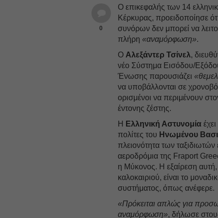
Ο επικεφαλής των 14 ελληνι
Κέρκυρας, προειδοποίησε ότ
συνόρων δεν μπορεί να λειτο
0
πλήρη
«αναμόρφωση»
.
Ο
Αλεξάντερ Τσίνελ
, διευθ
νέο Σύστημα Εισόδου/Εξόδο
Ένωσης παρουσιάζει
«θεμελ
να υποβάλλονται σε χρονοβό
ορισμένοι να περιμένουν σ
έντονης ζέστης.
Η
Ελληνική Αστυνομία
έχει
πολίτες του
Ηνωμένου Βασι
πλειονότητα των ταξιδιωτών
αεροδρόμια της Fraport Gree
η Μύκονος. Η εξαίρεση αυτή, 
καλοκαιριού, είναι το μοναδι
συστήματος, όπως ανέφερε.
«Πρόκειται απλώς για προσωρ
αναμόρφωση»
, δήλωσε στου