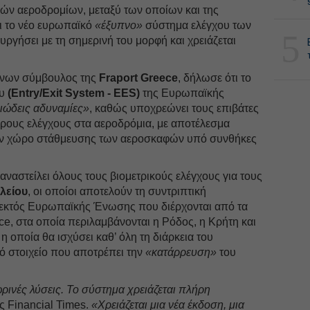
κών αεροδρομίων, μεταξύ των οποίων και της
ι το νέο ευρωπαϊκό
«έξυπνο»
σύστημα ελέγχου των
5
υργήσει με τη σημερινή του μορφή και χρειάζεται
ύνων σύμβουλος της
Fraport Greece
, δήλωσε ότι το
υ
(Entry/Exit System - EES)
της Ευρωπαϊκής
ιώδεις αδυναμίες»
, καθώς υποχρεώνει τους επιβάτες
ρους ελέγχους στα αεροδρόμια, με αποτέλεσμα
τον χώρο στάθμευσης των αεροσκαφών υπό συνθήκες
 αναστείλει όλους τους βιομετρικούς ελέγχους για τους
λείου
, οι οποίοι αποτελούν τη συντριπτική
 εκτός Ευρωπαϊκής Ένωσης που διέρχονται από τα
ce, στα οποία περιλαμβάνονται η Ρόδος, η Κρήτη και
η οποία θα ισχύσει καθ’ όλη τη διάρκεια του
κό στοιχείο που αποτρέπει την
«κατάρρευση»
του
ινές λύσεις. Το σύστημα χρειάζεται πλήρη
ς Financial Times.
«Χρειάζεται μια νέα έκδοση, μια