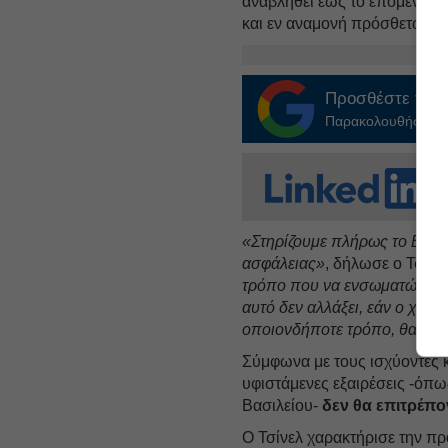
αναβληθεί έως το επόμενο έ
και εν αναμονή πρόσθετων τ
Προσθέστε το
E
Παρακολουθήστε τις
«Στηρίζουμε πλήρως το EES σ
ασφάλειας»
, δήλωσε ο Τσίνε
τρόπο που να ενσωματώνεται 
αυτό δεν αλλάξει, εάν ο χρόν
οποιονδήποτε τρόπο, θα συν
Σύμφωνα με τους ισχύοντες κ
υφιστάμενες εξαιρέσεις -όπω
Βασιλείου-
δεν θα επιτρέπο
Ο Τσίνελ χαρακτήρισε την π