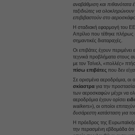
αναβάθμιση και πιθανότατα 
ταξιδιώτες να ολοκληρώνουν 
επιβιβαστούν στο αεροσκάφο
Η σταδιακή εφαρμογή του EE
Απρίλιο που τέθηκε πλήρως σ
σημαντικές διαταραχές.
Οι επιβάτες έχουν περιμένει 
τεχνικά προβλήματα στους 
με τον Τσίνελ,
«πολλές»
πτήσ
πίσω επιβάτες
που δεν είχα
Σε ορισμένα αεροδρόμια, οι 
σκίαστρα
για την προστασί
των αεροσκαφών μέχρι να ολ
αεροδρόμια έχουν ορίσει
ειδ
walkers»
), οι οποίοι επιταχ
δυσάρεστη κατάσταση για του
Η πρόεδρος της Ευρωπαϊκή
την περασμένη εβδομάδα ότ