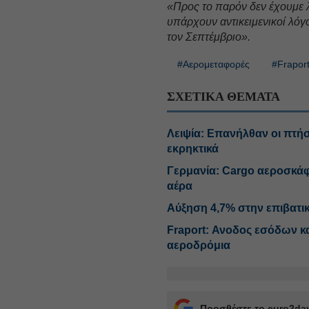
«Προς το παρόν δεν έχουμε λ
υπάρχουν αντικειμενικοί λόγ
τον Σεπτέμβριο».
#Αερομεταφορές
#Frapor
ΣΧΕΤΙΚΑ ΘΕΜΑΤΑ
Λειψία: Επανήλθαν οι πτήσ
εκρηκτικά
Γερμανία: Cargo αεροσκάφ
αέρα
Αύξηση 4,7% στην επιβατικ
Fraport: Ανοδος εσόδων κ
αεροδρόμια
Προσθέστε το euro2day