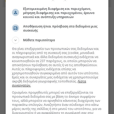
Προσθέστε το euro2day.gr στο Discover
Εξατομικευμένη διαφήμιση και περιεχόμενο,
μέτρηση διαφήμισης και περιεχομένου, έρευνα
κοινού και ανάπτυξη υπηρεσιών
Αποθήκευση ή/και πρόσβαση στα δεδομένα μιας
συσκευής
Μάθετε περισσότερα
Θα γίνει επεξεργασία των προσωπικών σας δεδομένων και
οι πληροφορίες από τη συσκευή σας (cookie, μοναδικά
αναγνωριστικά και άλλα δεδομένα συσκευής) ενδέχεται να
κοινοποιηθούν σε 237 παρόχους, οι οποίοι μπορούν να
αποκτήσουν πρόσβαση σε αυτές ή να τις αποθηκεύσουν.
Αυτές οι πληροφορίες ενδέχεται επίσης να
χρησιμοποιηθούν συγκεκριμένα από αυτόν τον ιστότοπο.
Εμείς και οι συνεργάτες μας ενδέχεται να χρησιμοποιούμε
ακριβή δεδομένα γεωγραφικής τοποθεσίας.
Λίστα
συνεργατών.
Ορισμένοι προμηθευτές μπορεί να επεξεργάζονται τα
προσωπικά δεδομένα σας με βάση το έννομο συμφέρον
τους, αλλά μπορείτε να αρνηθείτε κάνοντας διαχείριση των
παρακάτω επιλογών. Αναζητήστε έναν σύνδεσμο στο κάτω
μέρος αυτής της σελίδας ή στο μενού του ιστοτόπου, για να
διαχειριστείτε ή να ανακαλέσετε τη συναίνεσή σας στις