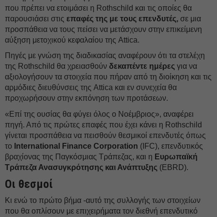
που πρέπει να ετοιμάσει η Rothschild και τις οποίες θα
παρουσιάσει στις
επαφές της με τους επενδυτές,
σε μια
προσπάθεια να τους πείσει να μετάσχουν στην επικείμενη
αύξηση μετοχικού κεφαλαίου της Attica.
Πηγές με γνώση της διαδικασίας αναφέρουν ότι τα στελέχη
της Rothschild θα χρειασθούν
δεκαπέντε ημέρες
για να
αξιολογήσουν τα στοιχεία που πήραν από τη διοίκηση και τις
αρμόδιες διευθύνσεις της Attica και εν συνεχεία θα
προχωρήσουν στην εκπόνηση των προτάσεων.
«Επί της ουσίας θα φύγει όλος ο Νοέμβριος», αναφέρει
πηγή. Από τις πρώτες επαφές που έχει κάνει η Rothschild
γίνεται προσπάθεια να πεισθούν θεσμικοί επενδυτές όπως
το
International Finance Corporation
(IFC), επενδυτικός
βραχίονας της Παγκόσμιας Τράπεζας, και η
Ευρωπαϊκή
Τράπεζα Ανασυγκρότησης και Ανάπτυξης
(EBRD).
Οι θεσμοί
Κι ενώ το πρώτο βήμα -αυτό της συλλογής των στοιχείων
που θα οπλίσουν με επιχειρήματα τον διεθνή επενδυτικό