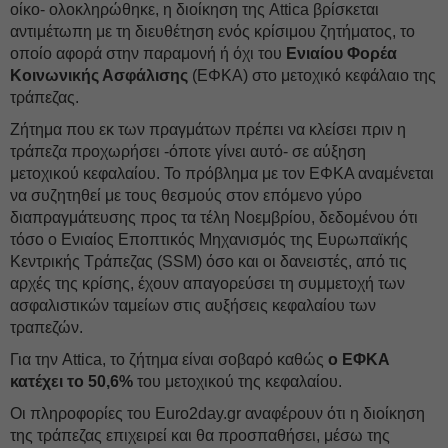
οίκο- ολοκληρώθηκε, η διοίκηση της Attica βρίσκεται
αντιμέτωπη με τη διευθέτηση ενός κρίσιμου ζητήματος, το
οποίο αφορά στην παραμονή ή όχι του
Ενιαίου Φορέα
Κοινωνικής Ασφάλισης
(ΕΦΚΑ) στο μετοχικό κεφάλαιο της
τράπεζας.
Ζήτημα που εκ των πραγμάτων πρέπει να κλείσει πριν η
τράπεζα προχωρήσει -όποτε γίνει αυτό- σε αύξηση
μετοχικού κεφαλαίου. Το πρόβλημα με τον ΕΦΚΑ αναμένεται
να συζητηθεί με τους θεσμούς στον επόμενο γύρο
διαπραγμάτευσης προς τα τέλη Νοεμβρίου, δεδομένου ότι
τόσο ο Ενιαίος Εποπτικός Μηχανισμός της Ευρωπαϊκής
Κεντρικής Τράπεζας (SSM) όσο και οι δανειστές, από τις
αρχές της κρίσης, έχουν απαγορεύσει τη συμμετοχή των
ασφαλιστικών ταμείων στις αυξήσεις κεφαλαίου των
τραπεζών.
Για την Attica, το ζήτημα είναι σοβαρό καθώς
ο ΕΦΚΑ
κατέχει το 50,6%
του μετοχικού της κεφαλαίου.
Οι πληροφορίες του Euro2day.gr αναφέρουν ότι η διοίκηση
της τράπεζας επιχειρεί και θα προσπαθήσει, μέσω της