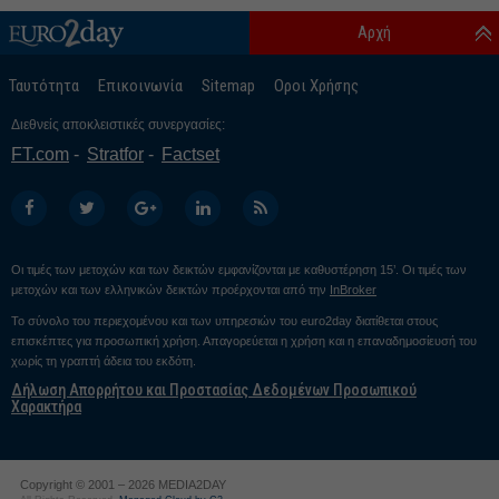
Αρχή
Ταυτότητα
Επικοινωνία
Sitemap
Οροι Χρήσης
Διεθνείς αποκλειστικές συνεργασίες:
FT.com
Stratfor
Factset
Οι τιμές των μετοχών και των δεικτών εμφανίζονται με καθυστέρηση 15’. Οι τιμές των
μετοχών και των ελληνικών δεικτών προέρχονται από την
InBroker
Το σύνολο του περιεχομένου και των υπηρεσιών του euro2day διατίθεται στους
επισκέπτες για προσωπική χρήση. Απαγορεύεται η χρήση και η επαναδημοσίευσή του
χωρίς τη γραπτή άδεια του εκδότη.
Δήλωση Απορρήτου και Προστασίας Δεδομένων Προσωπικού
Χαρακτήρα
Copyright © 2001 – 2026 MEDIA2DAY