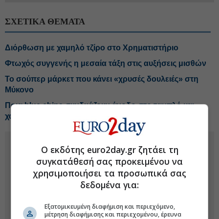
ΣΧΕΤΙΚΑ ΘΕΜΑΤΑ
Διόρθωση με χαμηλό τζίρο στο Χρηματιστήριο
Φτωχός συγγενής η μεσαία τάξη στις αυξήσεις μισθών
Το σούπερ μάρκετ που κάνει «χρυσές δουλειές» στη
Μύκονο
Ποια blue chips συνδυάζουν άνοδο στο ταμπλό και
χαμηλή αποτίμηση
Ο εκδότης euro2day.gr ζητάει τη
συγκατάθεσή σας προκειμένου να
χρησιμοποιήσει τα προσωπικά σας
δεδομένα για:
Εξατομικευμένη διαφήμιση και περιεχόμενο,
μέτρηση διαφήμισης και περιεχομένου, έρευνα