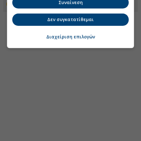
Συναίνεση
Προσθέστε το euro2day.gr στο Discover
Δεν συγκατατίθεμαι
Διαχείριση επιλογών