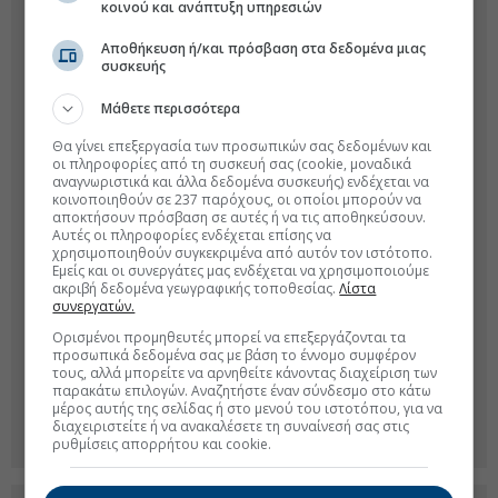
κοινού και ανάπτυξη υπηρεσιών
Αποθήκευση ή/και πρόσβαση στα δεδομένα μιας
συσκευής
Μάθετε περισσότερα
Θα γίνει επεξεργασία των προσωπικών σας δεδομένων και
οι πληροφορίες από τη συσκευή σας (cookie, μοναδικά
αναγνωριστικά και άλλα δεδομένα συσκευής) ενδέχεται να
κοινοποιηθούν σε 237 παρόχους, οι οποίοι μπορούν να
αποκτήσουν πρόσβαση σε αυτές ή να τις αποθηκεύσουν.
Αυτές οι πληροφορίες ενδέχεται επίσης να
χρησιμοποιηθούν συγκεκριμένα από αυτόν τον ιστότοπο.
Εμείς και οι συνεργάτες μας ενδέχεται να χρησιμοποιούμε
ακριβή δεδομένα γεωγραφικής τοποθεσίας.
Λίστα
συνεργατών.
Ορισμένοι προμηθευτές μπορεί να επεξεργάζονται τα
προσωπικά δεδομένα σας με βάση το έννομο συμφέρον
τους, αλλά μπορείτε να αρνηθείτε κάνοντας διαχείριση των
παρακάτω επιλογών. Αναζητήστε έναν σύνδεσμο στο κάτω
μέρος αυτής της σελίδας ή στο μενού του ιστοτόπου, για να
διαχειριστείτε ή να ανακαλέσετε τη συναίνεσή σας στις
ρυθμίσεις απορρήτου και cookie.