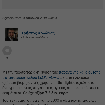
Δημοσιεύθηκε:
4 Απριλίου 2019 - 08:34
Χρήστος Κολώνας
x.kolonas@euro2day.gr
0
Με την πρωτοποριακή κίνηση της
παραγωγής και διάθεσης
της μπαταρίας λιθίου Li.ON FORCE
για τα ηλεκτρικά
οχήματα βιομηχανικής χρήσης, η
Sunlight
στοχεύει στο
άνοιγμα μίας νέας παγκόσμιας αγοράς που σε μία δεκαετία
εκτιμάται ότι θα έχει
τζίρο 7,3 δισ. ευρώ.
Τόση εκτιμάται ότι θα είναι το 2030 η αξία των μπαταριών