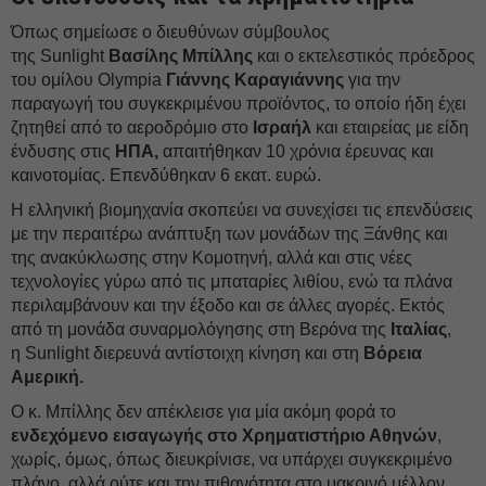
Όπως σημείωσε ο διευθύνων σύμβουλος
της Sunlight
Βασίλης Μπίλλης
και ο εκτελεστικός πρόεδρος
του ομίλου Olympia
Γιάννης Καραγιάννης
για την
παραγωγή του συγκεκριμένου προϊόντος, το οποίο ήδη έχει
ζητηθεί από το αεροδρόμιο στο
Ισραήλ
και εταιρείας με είδη
ένδυσης στις
ΗΠΑ,
απαιτήθηκαν 10 χρόνια έρευνας και
καινοτομίας. Επενδύθηκαν 6 εκατ. ευρώ.
Η ελληνική βιομηχανία σκοπεύει να συνεχίσει τις επενδύσεις
με την περαιτέρω ανάπτυξη των μονάδων της Ξάνθης και
της ανακύκλωσης στην Κομοτηνή, αλλά και στις νέες
τεχνολογίες γύρω από τις μπαταρίες λιθίου, ενώ τα πλάνα
περιλαμβάνουν και την έξοδο και σε άλλες αγορές. Εκτός
από τη μονάδα συναρμολόγησης στη Βερόνα της
Ιταλίας
,
η Sunlight διερευνά αντίστοιχη κίνηση και στη
Βόρεια
Αμερική.
Ο κ. Μπίλλης δεν απέκλεισε για μία ακόμη φορά το
ενδεχόμενο εισαγωγής στο Χρηματιστήριο Αθηνών
,
χωρίς, όμως, όπως διευκρίνισε, να υπάρχει συγκεκριμένο
πλάνο, αλλά ούτε και την πιθανότητα στο μακρινό μέλλον