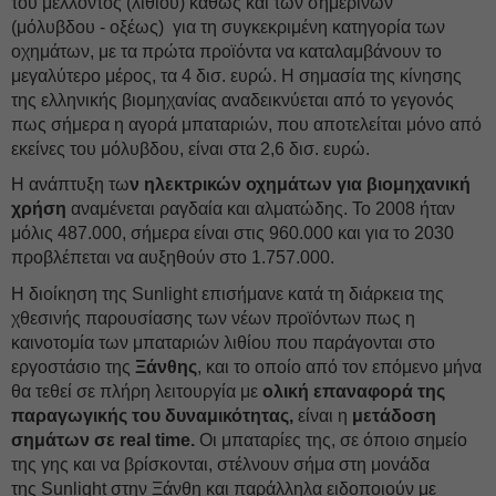
του μέλλοντος (λιθίου) καθώς και των σημερινών
(μόλυβδου - οξέως) για τη συγκεκριμένη κατηγορία των
οχημάτων, με τα πρώτα προϊόντα να καταλαμβάνουν το
μεγαλύτερο μέρος, τα 4 δισ. ευρώ. Η σημασία της κίνησης
της ελληνικής βιομηχανίας αναδεικνύεται από το γεγονός
πως σήμερα η αγορά μπαταριών, που αποτελείται μόνο από
εκείνες του μόλυβδου, είναι στα 2,6 δισ. ευρώ.
Η ανάπτυξη τω
ν ηλεκτρικών οχημάτων για βιομηχανική
χρήση
αναμένεται ραγδαία και αλματώδης. Το 2008 ήταν
μόλις 487.000, σήμερα είναι στις 960.000 και για το 2030
προβλέπεται να αυξηθούν στο 1.757.000.
Η διοίκηση της Sunlight επισήμανε κατά τη διάρκεια της
χθεσινής παρουσίασης των νέων προϊόντων πως η
καινοτομία των μπαταριών λιθίου που παράγονται στο
εργοστάσιο της
Ξάνθης
, και το οποίο από τον επόμενο μήνα
θα τεθεί σε πλήρη λειτουργία με
ολική επαναφορά της
παραγωγικής του δυναμικότητας,
είναι η
μετάδοση
σημάτων σε real time.
Οι μπαταρίες της, σε όποιο σημείο
της γης και να βρίσκονται, στέλνουν σήμα στη μονάδα
της Sunlight στην Ξάνθη και παράλληλα ειδοποιούν με