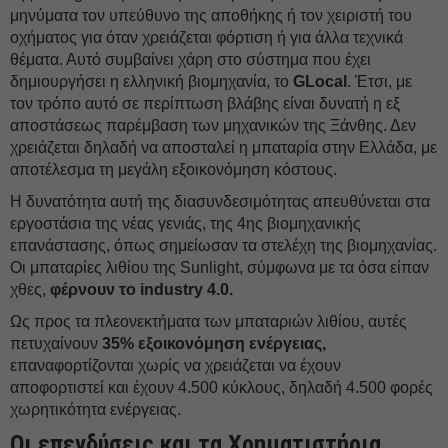
μηνύματα τον υπεύθυνο της αποθήκης ή τον χειριστή του
οχήματος για όταν χρειάζεται φόρτιση ή για άλλα τεχνικά
θέματα. Αυτό συμβαίνει χάρη στο σύστημα που έχει
δημιουργήσει η ελληνική βιομηχανία, το
GLocal
. Έτσι, με
τον τρόπο αυτό σε περίπτωση βλάβης είναι δυνατή η εξ
αποστάσεως παρέμβαση των μηχανικών της Ξάνθης. Δεν
χρειάζεται δηλαδή να αποσταλεί η μπαταρία στην Ελλάδα, με
αποτέλεσμα τη μεγάλη εξοικονόμηση κόστους.
Η δυνατότητα αυτή της διασυνδεσιμότητας απευθύνεται στα
εργοστάσια της νέας γενιάς, της 4ης βιομηχανικής
επανάστασης, όπως σημείωσαν τα στελέχη της βιομηχανίας.
Οι μπαταρίες λιθίου της Sunlight, σύμφωνα με τα όσα είπαν
χθες,
φέρνουν το industry 4.0.
Ως προς τα πλεονεκτήματα των μπαταριών λιθίου, αυτές
πετυχαίνουν
35% εξοικονόμηση ενέργειας,
επαναφορτίζονται χωρίς να χρειάζεται να έχουν
αποφορτιστεί και έχουν 4.500 κύκλους, δηλαδή 4.500 φορές
χωρητικότητα ενέργειας.
Οι επενδύσεις και τα Χρηματιστήρια