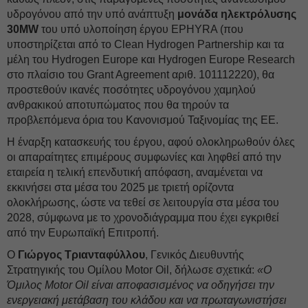
υδρογόνου από την υπό ανάπτυξη
μονάδα ηλεκτρόλυσης
30MW
του υπό υλοποίηση έργου EPHYRA (που
υποστηρίζεται από το Clean Hydrogen Partnership και τα
μέλη του Hydrogen Europe και Hydrogen Europe Research
στο πλαίσιο του Grant Agreement αριθ. 101112220), θα
προστεθούν ικανές ποσότητες υδρογόνου χαμηλού
ανθρακικού αποτυπώματος που θα τηρούν τα
προβλεπόμενα όρια του Κανονισμού Ταξινομίας της ΕΕ.
Η έναρξη κατασκευής του έργου, αφού ολοκληρωθούν όλες
οι απαραίτητες επιμέρους συμφωνίες και ληφθεί από την
εταιρεία η τελική επενδυτική απόφαση, αναμένεται να
εκκινήσει στα μέσα του 2025 με τριετή ορίζοντα
ολοκλήρωσης, ώστε να τεθεί σε λειτουργία στα μέσα του
2028, σύμφωνα με το χρονοδιάγραμμα που έχει εγκριθεί
από την Ευρωπαϊκή Επιτροπή.
Ο
Γιώργος Τριανταφύλλου
, Γενικός Διευθυντής
Στρατηγικής του Oμίλου Motοr Oil, δήλωσε σχετικά:
«Ο
Όμιλος Μotor Oil είναι αποφασισμένος να οδηγήσει την
ενεργειακή μετάβαση του κλάδου και να πρωταγωνιστήσει