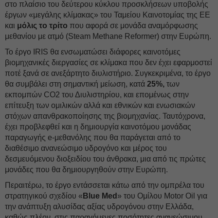
στο πλαίσιο του δεύτερου κύκλου προσκλήσεων υποβολής
έργων «μεγάλης κλίμακας» του Ταμείου Καινοτομίας της ΕΕ
και
μόλις το τρίτο
που αφορά σε μονάδα αναμόρφωσης
μεθανίου με ατμό (Steam Methane Reformer) στην Ευρώπη.
Το έργο IRIS θα ενσωματώσει διάφορες καινοτόμες
βιομηχανικές διεργασίες σε κλίμακα που δεν έχει εφαρμοστεί
ποτέ ξανά σε ανεξάρτητο διυλιστήριο. Συγκεκριμένα, το έργο
θα συμβάλει στη σημαντική μείωση, κατά
25%,
των
εκπομπών CO2 του Διυλιστηρίου, και επομένως στην
επίτευξη των ομιλικών αλλά και εθνικών και ενωσιακών
στόχων απανθρακοποίησης της βιομηχανίας. Ταυτόχρονα,
έχει προβλεφθεί και η δημιουργία καινοτόμου μονάδας
παραγωγής e-μεθανόλης που θα παράγεται από το
διαθέσιμο ανανεώσιμο υδρογόνο και μέρος του
δεσμευόμενου διοξειδίου του άνθρακα, μια από τις πρώτες
μονάδες που θα δημιουργηθούν στην Ευρώπη.
Περαιτέρω, το έργο εντάσσεται κάτω από την ομπρέλα του
στρατηγικού σχεδίου «
Blue Med
» του Ομίλου Motοr Oil για
την ανάπτυξη αλυσίδας αξίας υδρογόνου στην Ελλάδα,
καθώς πλέον, στις παραγόμενες ποσότητες ανανεώσιμου