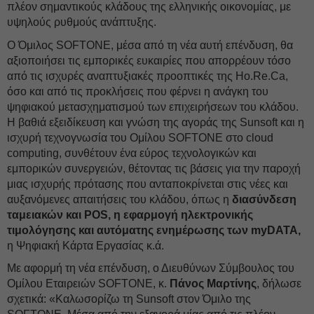
πλέον σημαντικούς κλάδους της ελληνικής οικονομίας, με
υψηλούς ρυθμούς ανάπτυξης.
Ο Όμιλος SOFTONE, μέσα από τη νέα αυτή επένδυση, θα
αξιοποιήσει τις εμπορικές ευκαιρίες που απορρέουν τόσο
από τις ισχυρές αναπτυξιακές προοπτικές της Ho.Re.Ca,
όσο και από τις προκλήσεις που φέρνει η ανάγκη του
ψηφιακού μετασχηματισμού των επιχειρήσεων του κλάδου.
Η βαθιά εξειδίκευση και γνώση της αγοράς της Sunsoft και η
ισχυρή τεχνογνωσία του Ομίλου SOFTONE στο cloud
computing, συνθέτουν ένα εύρος τεχνολογικών και
εμπορικών συνεργειών, θέτοντας τις βάσεις για την παροχή
μιας ισχυρής πρότασης που ανταποκρίνεται στις νέες και
αυξανόμενες απαιτήσεις του κλάδου, όπως η
διασύνδεση
ταμειακών και POS, η εφαρμογή ηλεκτρονικής
τιμολόγησης και αυτόματης ενημέρωσης των myDATA,
η Ψηφιακή Κάρτα Εργασίας κ.ά.
Με αφορμή τη νέα επένδυση, ο Διευθύνων Σύμβουλος του
Ομίλου Εταιρειών SOFTONE, κ.
Πάνος Μαρτίνης
, δήλωσε
σχετικά: «Καλωσορίζω τη Sunsoft στον Όμιλο της