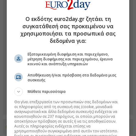
Ο εκδότης euro2day.gr ζητάει τη
συγκατάθεσή σας προκειμένου να
χρησιμοποιήσει τα προσωπικά σας
δεδομένα για:
Εξατομικευμένη διαφήμιση και περιεχόμενο,
μέτρηση διαφήμισης και περιεχομένου, έρευνα
κοινού και ανάπτυξη υπηρεσιών
Αποθήκευση ή/και πρόσβαση στα δεδομένα μιας
συσκευής
Μάθετε περισσότερα
Θα γίνει επεξεργασία των προσωπικών σας δεδομένων και
οι πληροφορίες από τη συσκευή σας (cookie, μοναδικά
αναγνωριστικά και άλλα δεδομένα συσκευής) ενδέχεται να
κοινοποιηθούν σε 237 παρόχους, οι οποίοι μπορούν να
αποκτήσουν πρόσβαση σε αυτές ή να τις αποθηκεύσουν.
Αυτές οι πληροφορίες ενδέχεται επίσης να
Προσθέστε το euro2day.gr στο Discover
χρησιμοποιηθούν συγκεκριμένα από αυτόν τον ιστότοπο.
Εμείς και οι συνεργάτες μας ενδέχεται να χρησιμοποιούμε