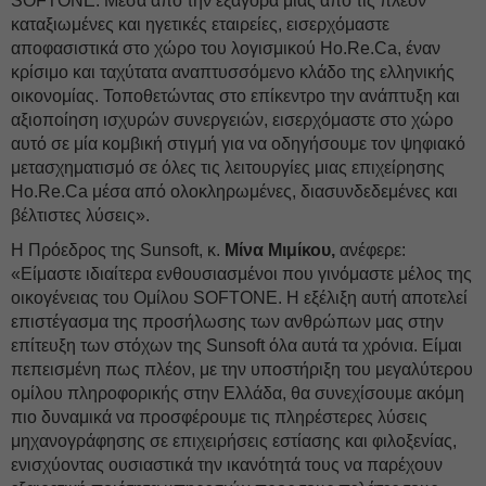
SOFTONE. Μέσα από την εξαγορά μίας από τις πλέον
καταξιωμένες και ηγετικές εταιρείες, εισερχόμαστε
αποφασιστικά στο χώρο του λογισμικού Ho.Re.Ca, έναν
κρίσιμο και ταχύτατα αναπτυσσόμενο κλάδο της ελληνικής
οικονομίας. Τοποθετώντας στο επίκεντρο την ανάπτυξη και
αξιοποίηση ισχυρών συνεργειών, εισερχόμαστε στο χώρο
αυτό σε μία κομβική στιγμή για να οδηγήσουμε τον ψηφιακό
μετασχηματισμό σε όλες τις λειτουργίες μιας επιχείρησης
Ho.Re.Ca μέσα από ολοκληρωμένες, διασυνδεδεμένες και
βέλτιστες λύσεις».
Η Πρόεδρος της Sunsoft, κ.
Μίνα Μιμίκου,
ανέφερε:
«Είμαστε ιδιαίτερα ενθουσιασμένοι που γινόμαστε μέλος της
οικογένειας του Ομίλου SOFTONΕ. Η εξέλιξη αυτή αποτελεί
επιστέγασμα της προσήλωσης των ανθρώπων μας στην
επίτευξη των στόχων της Sunsoft όλα αυτά τα χρόνια. Είμαι
πεπεισμένη πως πλέον, με την υποστήριξη του μεγαλύτερου
ομίλου πληροφορικής στην Ελλάδα, θα συνεχίσουμε ακόμη
πιο δυναμικά να προσφέρουμε τις πληρέστερες λύσεις
μηχανογράφησης σε επιχειρήσεις εστίασης και φιλοξενίας,
ενισχύοντας ουσιαστικά την ικανότητά τους να παρέχουν