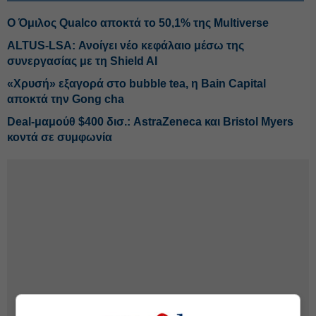
Ο Όμιλος Qualco αποκτά το 50,1% της Multiverse
ALTUS-LSA: Ανοίγει νέο κεφάλαιο μέσω της
συνεργασίας με τη Shield AI
«Χρυσή» εξαγορά στο bubble tea, η Bain Capital
αποκτά την Gong cha
Deal-μαμούθ $400 δισ.: AstraZeneca και Bristol Myers
κοντά σε συμφωνία