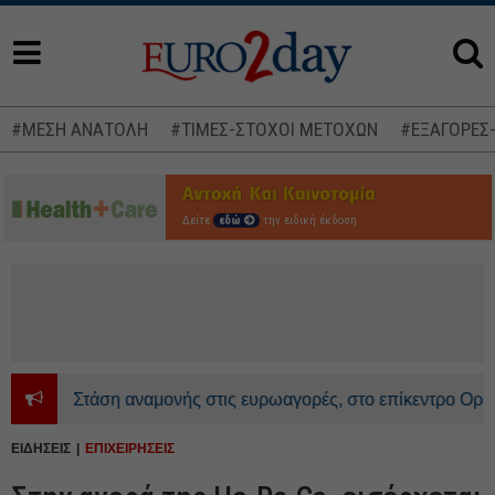
#ΜΕΣΗ ΑΝΑΤΟΛΗ
#ΤΙΜΕΣ-ΣΤΟΧΟΙ ΜΕΤΟΧΩΝ
#ΕΞΑΓΟΡΕΣ
Δείτε
εδώ
την ειδική έκδοση
Στάση αναμονής στις ευρωαγορές, στο επίκεντρο Ορμούζ κ
ΕΙΔΗΣΕΙΣ
ΕΠΙΧΕΙΡΗΣΕΙΣ