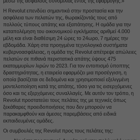
μέσω της ασφαλούς συνομιλίας εντός της εφαρμογής.»
Η Revolut επενδύει σημαντικά στην προστασία και την
ασφάλεια των πελατών της, θωρακίζοντάς τους από
πολλούς τύπους απάτης και εξαπάτησης. Η ομάδα για την
καταπολέμηση του οικονομικού εγκλήματος αριθμεί 4.000
μέλη και είναι διαθέσιμη 24 ώρες το 24ωρο, 7 ημέρες την
εβδομάδα. Χάρη στα προηγμένα τεχνολογικά συστήματα
κυβερνοασφάλειας, η ομάδα της Revolut απέτρεψε απώλειες
πελατών σε πιθανά περιστατικά απάτης ύψους 475
εκατομμυρίων λιρών το 2023. Για τον εντοπισμό ύποπτης
δραστηριότητας, η εταιρεία εφαρμόζει μια προσέγγιση, η
οποία βασίζεται σε δεδομένα και χρησιμοποιεί εξελιγμένη
μοντελοποίηση κατά της απάτης, τόσο για τις εισερχόμενες
όσο και τις εξερχόμενες συναλλαγές. Με αυτόν τον τρόπο, η
Revolut προστατεύει τους πελάτες της με τεχνικές όπως
ξεκάθαρες προειδοποιήσεις που δεν μπορούν να
παρακαμφθούν και άμεσες παρεμβάσεις από ειδικά
εκπαιδευμένες ομάδες.
Οι συμβουλές της Revolut προς τους πελάτες της: