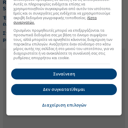
Revolut: Νέος εκτελεστικός διευθυντής του ομίλου ο
Αυτές οι πληροφορίες ενδέχεται επίσης να
Sid Jajodia
χρησιμοποιηθούν συγκεκριμένα από αυτόν τον ιστότοπο.
Εμείς και οι συνεργάτες μας ενδέχεται να χρησιμοποιούμε
Έχασε 100.000 ευρώ σε διαδικτυακή απάτη με μετοχές
ακριβή δεδομένα γεωγραφικής τοποθεσίας.
Λίστα
συνεργατών.
ένας 55χρονος στην Κρήτη
Ορισμένοι προμηθευτές μπορεί να επεξεργάζονται τα
Στόχος κυβερνοεπιθέσεων μεγάλα hedge funds και
προσωπικά δεδομένα σας με βάση το έννομο συμφέρον
private equities
τους, αλλά μπορείτε να αρνηθείτε κάνοντας διαχείριση των
παρακάτω επιλογών. Αναζητήστε έναν σύνδεσμο στο κάτω
μέρος αυτής της σελίδας ή στο μενού του ιστοτόπου, για να
διαχειριστείτε ή να ανακαλέσετε τη συναίνεσή σας στις
ρυθμίσεις απορρήτου και cookie.
Συναίνεση
Δεν συγκατατίθεμαι
Διαχείριση επιλογών