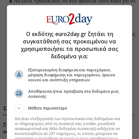
Να είστε προσεκτικοί. Αν κάτι φαίνεται πολύ καλό για να
είναι αληθινό, τότε μάλλον πρόκειται για απάτη
Εμπιστευτείτε το ένστικτό σας. Εάν κάτι φαίνεται
περίεργο, σταματήστε και διερευνήστε το
Ο εκδότης euro2day.gr ζητάει τη
Χρησιμοποιήστε ασφαλή μέσα. Να επιλέγετε αξιόπιστες
συγκατάθεσή σας προκειμένου να
ιστοσελίδες και πλατφόρμες για συναλλαγές
χρησιμοποιήσει τα προσωπικά σας
Αναφέρετε τυχόν ύποπτη δραστηριότητα. Εάν κάτι
δεδομένα για:
φαίνεται ύποπτο, ενημερώστε τη Revolut — είμαστε
εδώ για να σας βοηθήσουμε 24/7, απευθείας από την
Εξατομικευμένη διαφήμιση και περιεχόμενο,
εφαρμογή
μέτρηση διαφήμισης και περιεχομένου, έρευνα
κοινού και ανάπτυξη υπηρεσιών
Αποθήκευση ή/και πρόσβαση στα δεδομένα μιας
#Κυβερνοασφάλεια
#Διαδικτυακή απάτη
#Revolut
συσκευής
ΣΧΕΤΙΚΑ ΘΕΜΑΤΑ
Μάθετε περισσότερα
Θα γίνει επεξεργασία των προσωπικών σας δεδομένων και
οι πληροφορίες από τη συσκευή σας (cookie, μοναδικά
Στα δικαστήρια ο ιδρυτής της Revolut για το «χρυσό»
αναγνωριστικά και άλλα δεδομένα συσκευής) ενδέχεται να
superyacht των €350 εκατ.
κοινοποιηθούν σε 237 παρόχους, οι οποίοι μπορούν να
αποκτήσουν πρόσβαση σε αυτές ή να τις αποθηκεύσουν.