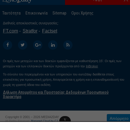
Ταυτότητα
Επικοινωνία
Sitemap
Οροι Χρήσης
Διεθνείς αποκλειστικές συνεργασίες:
FT.com
Stratfor
Factset
Οι τιμές των μετοχών και των δεικτών εμφανίζονται με καθυστέρηση 15’. Οι τιμές των
μετοχών και των ελληνικών δεικτών προέρχονται από την
InBroker
Το σύνολο του περιεχομένου και των υπηρεσιών του euro2day διατίθεται στους
επισκέπτες για προσωπική χρήση. Απαγορεύεται η χρήση και η επαναδημοσίευσή του
χωρίς τη γραπτή άδεια του εκδότη.
Δήλωση Απορρήτου και Προστασίας Δεδομένων Προσωπικού
Χαρακτήρα
Copyright © 2001 – 2026 MEDIA2DAY
Απόρρητο
v
All Rights Reserved.
Managed Cloud by C2