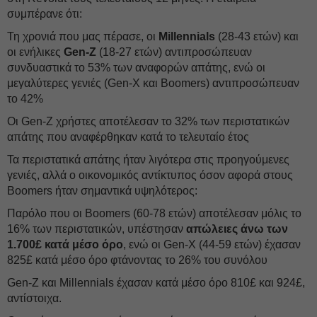
συμπέρανε ότι:
Τη χρονιά που μας πέρασε, οι
Millennials
(28-43 ετών) και
οι ενήλικες
Gen-Z
(18-27 ετών) αντιπροσώπευαν
συνδυαστικά το 53% των αναφορών απάτης, ενώ οι
μεγαλύτερες γενιές (Gen-X και Boomers) αντιπροσώπευαν
το 42%
Οι Gen-Z χρήστες αποτέλεσαν το 32% των περιστατικών
απάτης που αναφέρθηκαν κατά το τελευταίο έτος
Τα περιστατικά απάτης ήταν λιγότερα στις προηγούμενες
γενιές, αλλά ο οικονομικός αντίκτυπος όσον αφορά στους
Boomers ήταν σημαντικά υψηλότερος:
Παρόλο που οι Boomers (60-78 ετών) αποτέλεσαν μόλις το
16% των περιστατικών, υπέστησαν
απώλειες άνω των
1.700£ κατά μέσο όρο
, ενώ οι Gen-X (44-59 ετών) έχασαν
825£ κατά μέσο όρο φτάνοντας το 26% του συνόλου
Gen-Z και Millennials έχασαν κατά μέσο όρο 810£ και 924£,
αντίστοιχα.