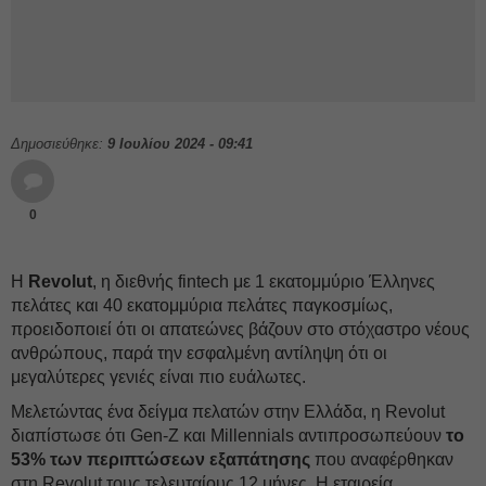
Δημοσιεύθηκε:
9 Ιουλίου 2024 - 09:41
0
Η
Revolut
, η διεθνής fintech με 1 εκατομμύριο Έλληνες
πελάτες και 40 εκατομμύρια πελάτες παγκοσμίως,
προειδοποιεί ότι οι απατεώνες βάζουν στο στόχαστρο νέους
ανθρώπους, παρά την εσφαλμένη αντίληψη ότι οι
μεγαλύτερες γενιές είναι πιο ευάλωτες.
Μελετώντας ένα δείγμα πελατών στην Ελλάδα, η Revolut
διαπίστωσε ότι Gen-Z και Millennials αντιπροσωπεύουν
το
53% των περιπτώσεων εξαπάτησης
που αναφέρθηκαν
στη Revolut τους τελευταίους 12 μήνες. Η εταιρεία