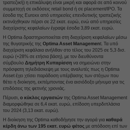
τραπεζική) η επικάλυψη είναι μικρή και αφορά σε από κοινού
συμμετοχή σε εκδόσεις retail bond ή σε placement/IPO. Τα
έσοδα της Euroxx από υπηρεσίες επενδυτικής τραπεζικής
εκτινάχθηκαν πέρσι σε 22 εκατ. ευρώ, ενώ από υπηρεσίες
διαχείρισης κεφαλαίων έγραψε έσοδα 3,89 εκατ. ευρώ.
Η Optima δραστηριοποιείται στη διαχείριση κεφαλαίων μέσω
της θυγατρικής της
Optima Asset Managemen
t. Τα υπό
διαχείριση κεφάλαια ανήλθαν στο τέλος του 2025 σε 5,3 δισ.
ευρώ (+28% σε ετήσια βάση), με τον διευθύνοντα
σύμβουλο
Δημήτρη Κυπαρίσση
να σημειώνει στην
πρόσφατη τηλεδιάσκεψη με τους αναλυτές πως η Optima
Asset έχει χτίσει παράδοση υπέρβασης των στόχων που
θέτει η διοίκηση, εκπέμποντας ένα αισιόδοξο μήνυμα για τις
επιδόσεις της φετινής χρονιάς.
Πέρυσι,
ο κύκλος εργασιών
της Optima Asset Management
διαμορφώθηκε σε 6,4 εκατ. ευρώ, επίδοση υπερδιπλάσια
του 2024 (3,13 εκατ. ευρώ).
Η διοίκηση της Optima καθοδήγησε την αγορά για
καθαρά
κέρδη άνω των 195 εκατ. ευρώ φέτος
με απόδοση επί των