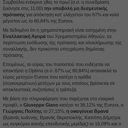
Συμβούλιο ενέκρινε χθες το πρωί (σ.σ. η συνεδρίαση
ξεκίνησε στις 11:00)
την υποβολή μη δεσμευτικής
πρότασης
για απόκτηση κατ’ ελάχιστον του 67% και κατά
μέγιστον ως το 80,84% της Euroxx.
Με δεδομένο ότι η χρηματιστηριακή είναι εισηγμένη στην
Εναλλακτική Αγορά
του Χρηματιστηρίου Αθηνών, σε
περίπτωση ευόδωσης της πρότασης και ολοκλήρωσης της
συναλλαγής, δεν προκύπτει υποχρέωση δημόσιας
πρότασης.
Επομένως, το εύρος του ποσοστού που ενδέχεται να
αποκτήσει η Optima (σ.σ. 67% ως 80,84%) αντανακλά το
εύρος μετοχών Euroxx που κατέχει η ομάδα
(συγκεκριμένων) μετόχων με τους οποίους βρίσκεται σε
αποκλειστικές συζητήσεις η τράπεζα.
Με βάση την πληροφόρηση που παρέχεται στο εταιρικό
προφίλ, ο
Giuseppe Gianο
κατέχει το 36,12% της Euroxx, ο
Γεώργιος Πολίτης
το 27,15%,
η οικογένεια Βρανά
(Βρανάς Ιωάννης, Βρανάς Θεμιστοκλής, Κατσίπη Δήμητρα
ως συγκύριοι κοινής επενδυτικής μερίδας) το 16,09% και ο