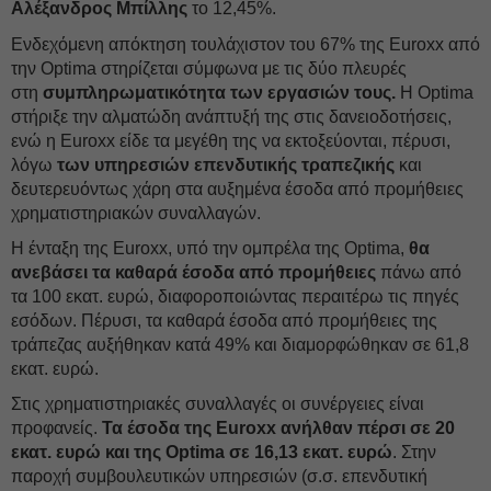
Αλέξανδρος Μπίλλης
το 12,45%.
Ενδεχόμενη απόκτηση τουλάχιστον του 67% της Euroxx από
την Optima στηρίζεται σύμφωνα με τις δύο πλευρές
στη
συμπληρωματικότητα των εργασιών τους.
Η Optima
στήριξε την αλματώδη ανάπτυξή της στις δανειοδοτήσεις,
ενώ η Euroxx είδε τα μεγέθη της να εκτοξεύονται, πέρυσι,
λόγω
των υπηρεσιών επενδυτικής τραπεζικής
και
δευτερευόντως χάρη στα αυξημένα έσοδα από προμήθειες
χρηματιστηριακών συναλλαγών.
Η ένταξη της Euroxx, υπό την ομπρέλα της Optima,
θα
ανεβάσει τα καθαρά έσοδα από προμήθειες
πάνω από
τα 100 εκατ. ευρώ, διαφοροποιώντας περαιτέρω τις πηγές
εσόδων. Πέρυσι, τα καθαρά έσοδα από προμήθειες της
τράπεζας αυξήθηκαν κατά 49% και διαμορφώθηκαν σε 61,8
εκατ. ευρώ.
Στις χρηματιστηριακές συναλλαγές οι συνέργειες είναι
προφανείς.
Τα έσοδα της Euroxx ανήλθαν πέρσι σε 20
εκατ. ευρώ και της Optima σε 16,13 εκατ. ευρώ
. Στην
παροχή συμβουλευτικών υπηρεσιών (σ.σ. επενδυτική