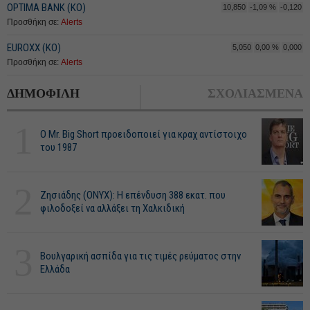
OPTIMA BANK (ΚΟ)
10,850
-1,09 %
-0,120
Προσθήκη σε:
Alerts
EUROXX (ΚΟ)
5,050
0,00 %
0,000
Προσθήκη σε:
Alerts
ΔΗΜΟΦΙΛΗ
ΣΧΟΛΙΑΣΜΕΝΑ
1
O Mr. Big Short προειδοποιεί για κραχ αντίστοιχο
του 1987
2
Ζησιάδης (ONYX): Η επένδυση 388 εκατ. που
φιλοδοξεί να αλλάξει τη Χαλκιδική
3
Βουλγαρική ασπίδα για τις τιμές ρεύματος στην
Ελλάδα