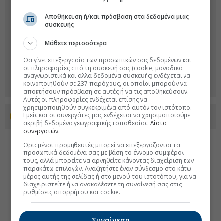
Αποθήκευση ή/και πρόσβαση στα δεδομένα μιας
συσκευής
Μάθετε περισσότερα
Θα γίνει επεξεργασία των προσωπικών σας δεδομένων και
οι πληροφορίες από τη συσκευή σας (cookie, μοναδικά
αναγνωριστικά και άλλα δεδομένα συσκευής) ενδέχεται να
κοινοποιηθούν σε 237 παρόχους, οι οποίοι μπορούν να
αποκτήσουν πρόσβαση σε αυτές ή να τις αποθηκεύσουν.
Αυτές οι πληροφορίες ενδέχεται επίσης να
χρησιμοποιηθούν συγκεκριμένα από αυτόν τον ιστότοπο.
Εμείς και οι συνεργάτες μας ενδέχεται να χρησιμοποιούμε
Προσθέστε το euro2day.gr στο Discover
ακριβή δεδομένα γεωγραφικής τοποθεσίας.
Λίστα
συνεργατών.
Ορισμένοι προμηθευτές μπορεί να επεξεργάζονται τα
προσωπικά δεδομένα σας με βάση το έννομο συμφέρον
τους, αλλά μπορείτε να αρνηθείτε κάνοντας διαχείριση των
παρακάτω επιλογών. Αναζητήστε έναν σύνδεσμο στο κάτω
μέρος αυτής της σελίδας ή στο μενού του ιστοτόπου, για να
διαχειριστείτε ή να ανακαλέσετε τη συναίνεσή σας στις
ρυθμίσεις απορρήτου και cookie.
Συναίνεση