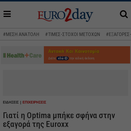
#ΜΕΣΗ ΑΝΑΤΟΛΗ
#ΤΙΜΕΣ-ΣΤΟΧΟΙ ΜΕΤΟΧΩΝ
#ΕΞΑΓΟΡΕΣ
Δείτε
εδώ
την ειδική έκδοση
ΕΙΔΗΣΕΙΣ
ΕΠΙΧΕΙΡΗΣΕΙΣ
Γιατί η Optima μπήκε σφήνα στην
εξαγορά της Euroxx