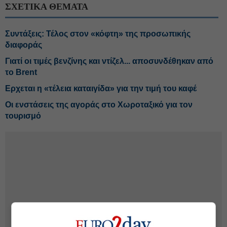
ΣΧΕΤΙΚΑ ΘΕΜΑΤΑ
Συντάξεις: Τέλος στον «κόφτη» της προσωπικής
διαφοράς
Γιατί οι τιμές βενζίνης και ντίζελ... αποσυνδέθηκαν από
το Brent
Ερχεται η «τέλεια καταιγίδα» για την τιμή του καφέ
Οι ενστάσεις της αγοράς στο Χωροταξικό για τον
τουρισμό