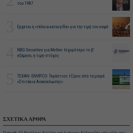
2
του 1987
3
Ερχεται η «τέλεια καταιγίδα» για την τιμή του καφέ
4
NBG Securities για Metlen: Ισχυρότερο το β'
εξάμηνο, η τιμή-στόχος
5
ΤΕΧΑΝ- ENVIPCO: Τεράστιος τζίρος από τα μικρά
«Σπιτάκια Ανακύκλωσης»
ΣΧΕΤΙΚΑ ΑΡΘΡΑ
Dotsoft: Οι Νικόλαος Κούλης και Ιωάννης Καλαντζής νέα μέλη στο