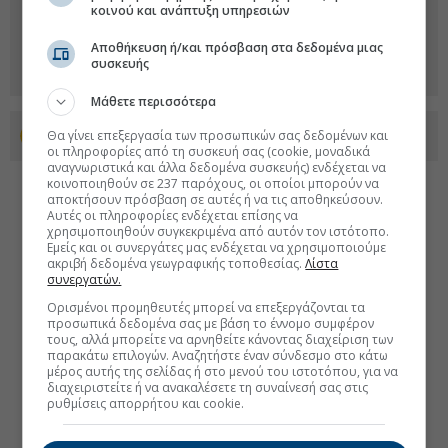
κοινού και ανάπτυξη υπηρεσιών
Αποθήκευση ή/και πρόσβαση στα δεδομένα μιας
συσκευής
Μάθετε περισσότερα
Θα γίνει επεξεργασία των προσωπικών σας δεδομένων και
Προσθέστε το euro2day.gr στο Discover
οι πληροφορίες από τη συσκευή σας (cookie, μοναδικά
αναγνωριστικά και άλλα δεδομένα συσκευής) ενδέχεται να
κοινοποιηθούν σε 237 παρόχους, οι οποίοι μπορούν να
αποκτήσουν πρόσβαση σε αυτές ή να τις αποθηκεύσουν.
Αυτές οι πληροφορίες ενδέχεται επίσης να
χρησιμοποιηθούν συγκεκριμένα από αυτόν τον ιστότοπο.
Εμείς και οι συνεργάτες μας ενδέχεται να χρησιμοποιούμε
ακριβή δεδομένα γεωγραφικής τοποθεσίας.
Λίστα
συνεργατών.
Ορισμένοι προμηθευτές μπορεί να επεξεργάζονται τα
προσωπικά δεδομένα σας με βάση το έννομο συμφέρον
τους, αλλά μπορείτε να αρνηθείτε κάνοντας διαχείριση των
παρακάτω επιλογών. Αναζητήστε έναν σύνδεσμο στο κάτω
μέρος αυτής της σελίδας ή στο μενού του ιστοτόπου, για να
διαχειριστείτε ή να ανακαλέσετε τη συναίνεσή σας στις
ρυθμίσεις απορρήτου και cookie.