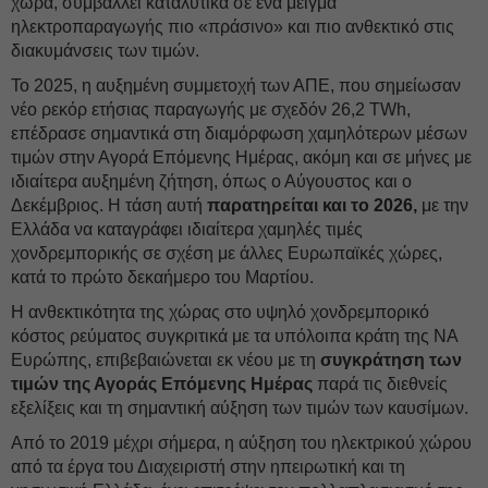
χώρα, συμβάλλει καταλυτικά σε ένα μείγμα
ηλεκτροπαραγωγής πιο «πράσινο» και πιο ανθεκτικό στις
διακυμάνσεις των τιμών.
Το 2025, η αυξημένη συμμετοχή των ΑΠΕ, που σημείωσαν
νέο ρεκόρ ετήσιας παραγωγής με σχεδόν 26,2 TWh,
επέδρασε σημαντικά στη διαμόρφωση χαμηλότερων μέσων
τιμών στην Αγορά Επόμενης Ημέρας, ακόμη και σε μήνες με
ιδιαίτερα αυξημένη ζήτηση, όπως ο Αύγουστος και ο
Δεκέμβριος. H τάση αυτή
παρατηρείται και το 2026,
με την
Ελλάδα να καταγράφει ιδιαίτερα χαμηλές τιμές
χονδρεμπορικής σε σχέση με άλλες Ευρωπαϊκές χώρες,
κατά το πρώτο δεκαήμερο του Μαρτίου.
Η ανθεκτικότητα της χώρας στο υψηλό χονδρεμπορικό
κόστος ρεύματος συγκριτικά με τα υπόλοιπα κράτη της ΝΑ
Ευρώπης, επιβεβαιώνεται εκ νέου με τη
συγκράτηση των
τιμών της Αγοράς Επόμενης Ημέρας
παρά τις διεθνείς
εξελίξεις και τη σημαντική αύξηση των τιμών των καυσίμων.
Από το 2019 μέχρι σήμερα, η αύξηση του ηλεκτρικού χώρου
από τα έργα του Διαχειριστή στην ηπειρωτική και τη