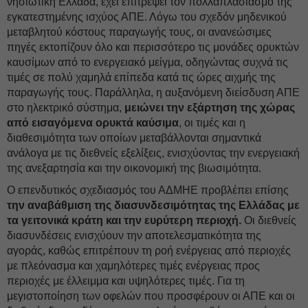
νησιωτική Ελλάδα, έχει επιτρέψει τον πολλαπλασιασμό της
εγκατεστημένης ισχύος ΑΠΕ. Λόγω του σχεδόν μηδενικού
μεταβλητού κόστους παραγωγής τους, οι ανανεώσιμες
πηγές εκτοπίζουν όλο και περισσότερο τις μονάδες ορυκτών
καυσίμων από το ενεργειακό μείγμα, οδηγώντας συχνά τις
τιμές σε πολύ χαμηλά επίπεδα κατά τις ώρες αιχμής της
παραγωγής τους. Παράλληλα, η αυξανόμενη διείσδυση ΑΠΕ
στο ηλεκτρικό σύστημα,
μειώνει την εξάρτηση της χώρας
από εισαγόμενα ορυκτά καύσιμα
, οι τιμές και η
διαθεσιμότητα των οποίων μεταβάλλονται σημαντικά
ανάλογα με τις διεθνείς εξελίξεις, ενισχύοντας την ενεργειακή
της ανεξαρτησία και την οικονομική της βιωσιμότητα.
Ο επενδυτικός σχεδιασμός του ΑΔΜΗΕ προβλέπει επίσης
την αναβάθμιση της διασυνδεσιμότητας της Ελλάδας με
τα γειτονικά κράτη και την ευρύτερη περιοχή.
Οι διεθνείς
διασυνδέσεις ενισχύουν την αποτελεσματικότητα της
αγοράς, καθώς επιτρέπουν τη ροή ενέργειας από περιοχές
με πλεόνασμα και χαμηλότερες τιμές ενέργειας προς
περιοχές με έλλειμμα και υψηλότερες τιμές. Για τη
μεγιστοποίηση των οφελών που προσφέρουν οι ΑΠΕ και οι