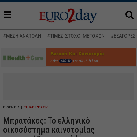
#ΜΕΣΗ ΑΝΑΤΟΛΗ
#ΤΙΜΕΣ-ΣΤΟΧΟΙ ΜΕΤΟΧΩΝ
#ΕΞΑΓΟΡΕΣ
Δείτε
εδώ
την ειδική έκδοση
ΕΙΔΗΣΕΙΣ
ΕΠΙΧΕΙΡΗΣΕΙΣ
Μπρατάκος: Το ελληνικό
οικοσύστημα καινοτομίας