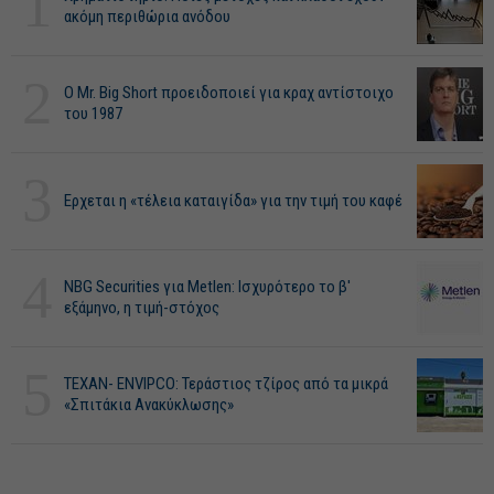
1
ακόμη περιθώρια ανόδου
2
O Mr. Big Short προειδοποιεί για κραχ αντίστοιχο
του 1987
3
Ερχεται η «τέλεια καταιγίδα» για την τιμή του καφέ
4
NBG Securities για Metlen: Ισχυρότερο το β'
εξάμηνο, η τιμή-στόχος
5
ΤΕΧΑΝ- ENVIPCO: Τεράστιος τζίρος από τα μικρά
«Σπιτάκια Ανακύκλωσης»