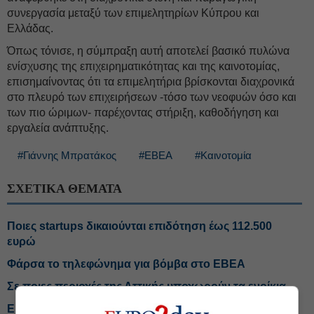
συνεργασία μεταξύ των επιμελητηρίων Κύπρου και
Ελλάδας.
Όπως τόνισε, η σύμπραξη αυτή αποτελεί βασικό πυλώνα
ενίσχυσης της επιχειρηματικότητας και της καινοτομίας,
επισημαίνοντας ότι τα επιμελητήρια βρίσκονται διαχρονικά
στο πλευρό των επιχειρήσεων -τόσο των νεοφυών όσο και
των πιο ώριμων- παρέχοντας στήριξη, καθοδήγηση και
εργαλεία ανάπτυξης.
#Γιάννης Μπρατάκος
#ΕΒΕΑ
#Καινοτομία
ΣΧΕΤΙΚΑ ΘΕΜΑΤΑ
Ποιες startups δικαιούνται επιδότηση έως 112.500
ευρώ
Φάρσα το τηλεφώνημα για βόμβα στο ΕΒΕΑ
Σε ποιες περιοχές της Αττικής υποχωρούν τα ενοίκια
Eurobank: Γιατί κέρδισε τις εντυπώσεις στο εξάμηνο