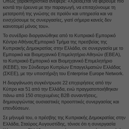
Όπως χαρακτηριστικά ανέφερε: «Χρειάζεται να φέρουμε πιο
κοντά την έρευνα με την παραγωγή, να επιταχύνουμε τη
μετατροπή της γνώσης σε προϊόν και υπηρεσία και να
ενισχύσουμε τις συνεργασίες, γιατί σήμερα κανείς δεν
καινοτομεί μόνος του».
Το συνέδριο διοργανώθηκε από το Κυπριακό Εμπορικό
Κέντρο Αθήνας/Εμπορικό Τμήμα της πρεσβείας της
Κυπριακής Δημοκρατίας στην Ελλάδα, σε συνεργασία με το
Εμπορικό και Βιομηχανικό Επιμελητήριο Αθηνών (ΕΒΕΑ),
το Κυπριακό Εμπορικό και Βιομηχανικό Επιμελητήριο
(ΚΕΒΕ), τον Σύνδεσμο Κυπρίων Επαγγελματιών Ελλάδας
(ΣΚΕΕ), με την υποστήριξη του Enterprise Europe Network.
Η διοργάνωση συγκέντρωσε 22 επιχειρήσεις από την
Κύπρο και 51 από την Ελλάδα, ενώ πραγματοποιήθηκαν
πάνω από 150 στοχευμένες B2B συναντήσεις,
δημιουργώντας ουσιαστικές προοπτικές συνεργασίας και
επενδύσεων.
Σε μήνυμά του, ο πρέσβης της Κυπριακής Δημοκρατίας στην
Ελλάδα, Σταύρος Αυγουστίδης, τόνισε ότι η συνεργασία