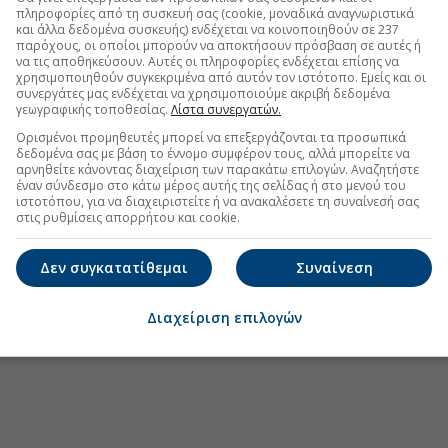
πληροφορίες από τη συσκευή σας (cookie, μοναδικά αναγνωριστικά
και άλλα δεδομένα συσκευής) ενδέχεται να κοινοποιηθούν σε 237
 κορυφαίες στρατηγικές προτεραιότητες των
παρόχους, οι οποίοι μπορούν να αποκτήσουν πρόσβαση σε αυτές ή
να τις αποθηκεύσουν. Αυτές οι πληροφορίες ενδέχεται επίσης να
χρησιμοποιηθούν συγκεκριμένα από αυτόν τον ιστότοπο. Εμείς και οι
 «Europe's Climate Leaders» των FT για 4η
συνεργάτες μας ενδέχεται να χρησιμοποιούμε ακριβή δεδομένα
γεωγραφικής τοποθεσίας.
Λίστα συνεργατών.
Ορισμένοι προμηθευτές μπορεί να επεξεργάζονται τα προσωπικά
λά με κόστος
δεδομένα σας με βάση το έννομο συμφέρον τους, αλλά μπορείτε να
αρνηθείτε κάνοντας διαχείριση των παρακάτω επιλογών. Αναζητήστε
έναν σύνδεσμο στο κάτω μέρος αυτής της σελίδας ή στο μενού του
ιστοτόπου, για να διαχειριστείτε ή να ανακαλέσετε τη συναίνεσή σας
στις ρυθμίσεις απορρήτου και cookie.
.gr στο Discover
Δεν συγκατατίθεμαι
Συναίνεση
Διαχείριση επιλογών