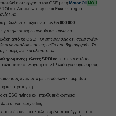
αποτελεί η συνεργασία του CSE με τη
Motor Oil
ΜΟΗ
SROI στο Δασικό Φυτώριο και Εκκοκκιστήριο
ανέδειξε:
 περιβαλλοντική αξία άνω των
€5.000.000
 για την τοπική οικονομία και κοινωνία
δάκη από το CSE:
«Οι επιχειρήσεις δεν αρκεί πλέον
ζεται να αποδεικνύουν την αξία που δημιουργούν. Το
α με σαφήνεια και αξιοπιστία».
οκληρωμένες μελέτες SROI
και εμπειρία από το
ιο αξιόπιστο συνεργάτη στην Ελλάδα για οργανισμούς
τικό τους αντίκτυπο με μεθοδολογική ακρίβεια
ng και στρατηγική
 σε ESG ratings και επενδυτικά κριτήρια
ata-driven storytelling
προσφέρουν μια ολοκληρωμένη προσέγγιση, από