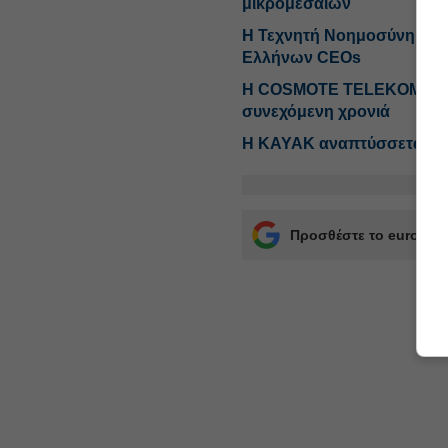
μικρομεσαίων
Η Τεχνητή Νοημοσύνη στις
Ελλήνων CEOs
Η COSMOTE TELEKOM στους
συνεχόμενη χρονιά
Η ΚΑΥΑΚ αναπτύσσεται αλ
Προσθέστε το euro2day