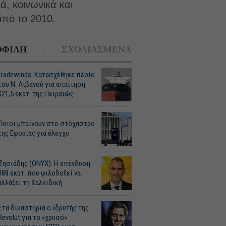
, κοινωνικά και
από το 2010.
ΦΙΛΗ
ΣΧΟΛΙΑΣΜΕΝΑ
Tradewinds: Κατασχέθηκε πλοίο
του Ν. Λιβανού για απαίτηση
$21,5 εκατ. της Πειραιώς
Ποιοι μπαίνουν στο στόχαστρο
της Εφορίας για έλεγχο
Ζησιάδης (ONYX): Η επένδυση
388 εκατ. που φιλοδοξεί να
αλλάξει τη Χαλκιδική
Στα δικαστήρια ο ιδρυτής της
Revolut για το «χρυσό»