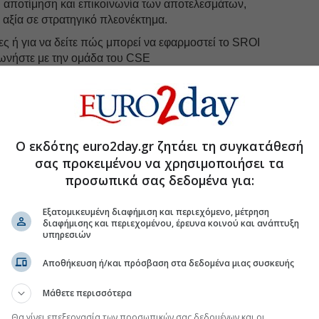
ή αποτίμηση και επικοινωνία των αποτελεσμάτων,
 αξία σε στρατηγικό πλεονέκτημα.
ς ή για να δείτε πώς μπορεί να εφαρμοστεί το SROI
νωνήστε με την ομάδα του CSE
rg
, 210 8085565).
uro2day.gr
στο
Google Discover!
 εξελίξεις με την υπογραφη εγκυρότητας του Euro2day.gr
Ο εκδότης euro2day.gr ζητάει τη συγκατάθεσή
σας προκειμένου να χρησιμοποιήσει τα
προσωπικά σας δεδομένα για:
FOLLOW US
Ακολουθήστε τη σελίδα του
Euro2day.gr
στο
Linkedin
Εξατομικευμένη διαφήμιση και περιεχόμενο, μέτρηση
διαφήμισης και περιεχομένου, έρευνα κοινού και ανάπτυξη
#Ελληνικές επιχειρήσεις
υπηρεσιών
Αποθήκευση ή/και πρόσβαση στα δεδομένα μιας συσκευής
Μάθετε περισσότερα
ών: Δέσμη προτάσεων για τη στήριξη των
Θα γίνει επεξεργασία των προσωπικών σας δεδομένων και οι