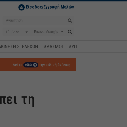
Είσοδος/Εγγραφή Μελών
Σύμβολο
ΚΙΝΗΣΗ ΣΤΕΛΕΧΩΝ
#ΔΑΣΜΟΙ
#ΥΠΟΚΛΟΠΕΣ
#ΠΛΗΘΩΡΙΣΜ
Δείτε
εδώ
την ειδική έκδοση
πει τη