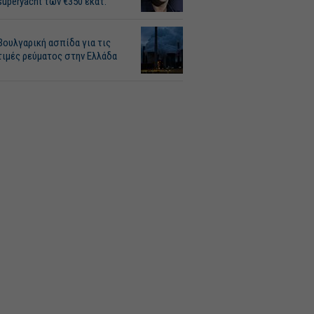
superyacht των €350 εκατ.
Βουλγαρική ασπίδα για τις
τιμές ρεύματος στην Ελλάδα