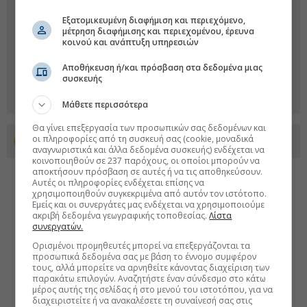
Εξατομικευμένη διαφήμιση και περιεχόμενο,
μέτρηση διαφήμισης και περιεχομένου, έρευνα
κοινού και ανάπτυξη υπηρεσιών
Αποθήκευση ή/και πρόσβαση στα δεδομένα μιας
συσκευής
Μάθετε περισσότερα
Θα γίνει επεξεργασία των προσωπικών σας δεδομένων και
οι πληροφορίες από τη συσκευή σας (cookie, μοναδικά
Προσθέστε το euro2day.gr στο Discover
αναγνωριστικά και άλλα δεδομένα συσκευής) ενδέχεται να
κοινοποιηθούν σε 237 παρόχους, οι οποίοι μπορούν να
αποκτήσουν πρόσβαση σε αυτές ή να τις αποθηκεύσουν.
Αυτές οι πληροφορίες ενδέχεται επίσης να
χρησιμοποιηθούν συγκεκριμένα από αυτόν τον ιστότοπο.
Εμείς και οι συνεργάτες μας ενδέχεται να χρησιμοποιούμε
ακριβή δεδομένα γεωγραφικής τοποθεσίας.
Λίστα
συνεργατών.
Ορισμένοι προμηθευτές μπορεί να επεξεργάζονται τα
προσωπικά δεδομένα σας με βάση το έννομο συμφέρον
τους, αλλά μπορείτε να αρνηθείτε κάνοντας διαχείριση των
παρακάτω επιλογών. Αναζητήστε έναν σύνδεσμο στο κάτω
μέρος αυτής της σελίδας ή στο μενού του ιστοτόπου, για να
διαχειριστείτε ή να ανακαλέσετε τη συναίνεσή σας στις