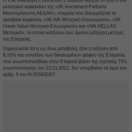
Η «3K Ανώνυμη Επενδυτική Εταιρεία» κατέχει το 100% του
μετοχικού κεφαλαίου της «3Κ Investment Partners
Μονοπρόσωπη ΑΕΔΑΚ», εταιρεία που διαχειρίζεται τα
αμοιβαία κεφάλαια, «3Κ Α/Κ Μετοχικό Εσωτερικού», «3Κ
Greek Value Μετοχικό Εσωτερικού» και «NN HELLAS
Μετοχικό», τα οποία κατέχουν (ως άμεσοι μέτοχοι) μετοχές
της Εταιρείας.
Σημειώνεται ότι η ως άνω μεταβολή, ήτοι η αύξηση από
6,16% του συνόλου των δικαιωμάτων ψήφου της Εταιρείας
που γνωστοποιήθηκε στην Εταιρεία βάσει της σχετικής TR1
γνωστοποίησης την 22.01.2021, δεν υπερβαίνει τα όρια του
αρθρ. 9 του Ν.3556/2007.