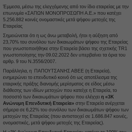
Έμμεσα, μέσω της ελεγχόμενης από τον ίδιο εταιρείας με την
επωνυμία «ΣΑΠΩΝ ΜΟΝΟΠΡΟΣΩΠΗ Α.Ε.» που κατέχει
5.256.882 κοινές ονομαστικές μετά ψήφου μετοχές της
Εταιρείας
Σημειώνεται ότι η ως άνω μεταβολή, ήτοι η αύξηση από
23,70% του συνόλου των δικαιωμάτων ψήφου της Εταιρείας
που γνωστοποιήθηκε στην Εταιρεία βάσει της σχετικής TR1
γνωστοποίησης την 09.02.2022 δεν υπερβαίνει τα όρια του
αρθρ. 9 του Ν.3556/2007.
Παράλληλα, η ΠΑΠΟΥΤΣΑΝΗΣ ΑΒΕΕ (η Εταιρεία),
ενημερώνει το επενδυτικό κοινό ότι ως αποτέλεσμα της
εταιρικής πράξης διανομής μερίσματος σε είδος μέσω
διάθεσης των ιδίων μετοχών που κατείχε η Εταιρεία, το
ποσοστό των δικαιωμάτων ψήφου που ελέγχει
η «3K
Ανώνυμη Επενδυτική Εταιρεία»
στην Εταιρεία ανέρχεται
σήμερα σε 6,22% του συνόλου των δικαιωμάτων ψήφου των
μετοχών της Εταιρείας (που αντιστοιχεί σε 1.686.847 κοινές,
ονομαστικές, μετά ψήφου μετοχές της Εταιρείας).