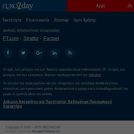
Αρχή
Ταυτότητα
Επικοινωνία
Sitemap
Οροι Χρήσης
Διεθνείς αποκλειστικές συνεργασίες:
FT.com
Stratfor
Factset
Οι τιμές των μετοχών και των δεικτών εμφανίζονται με καθυστέρηση 15’. Οι τιμές των
μετοχών και των ελληνικών δεικτών προέρχονται από την
InBroker
Το σύνολο του περιεχομένου και των υπηρεσιών του euro2day διατίθεται στους
επισκέπτες για προσωπική χρήση. Απαγορεύεται η χρήση και η επαναδημοσίευσή του
χωρίς τη γραπτή άδεια του εκδότη.
Δήλωση Απορρήτου και Προστασίας Δεδομένων Προσωπικού
Χαρακτήρα
Copyright © 2001 – 2026 MEDIA2DAY
All Rights Reserved.
Managed Cloud by C2