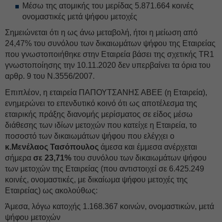
Μέσω της ατομικής του μερίδας 5.871.664 κοινές
ονομαστικές μετά ψήφου μετοχές
Σημειώνεται ότι η ως άνω μεταβολή, ήτοι η μείωση από
24,47% του συνόλου των δικαιωμάτων ψήφου της Εταιρείας
που γνωστοποιήθηκε στην Εταιρεία βάσει της σχετικής TR1
γνωστοποίησης την 10.11.2020 δεν υπερβαίνει τα όρια του
αρθρ. 9 του Ν.3556/2007.
Επιπλέον, η εταιρεία ΠΑΠΟΥΤΣΑΝΗΣ ΑΒΕΕ (η Εταιρεία),
ενημερώνει το επενδυτικό κοινό ότι ως αποτέλεσμα της
εταιρικής πράξης διανομής μερίσματος σε είδος μέσω
διάθεσης των ιδίων μετοχών που κατείχε η Εταιρεία, το
ποσοστό των δικαιωμάτων ψήφου που ελέγχει ο
κ.Μενέλαος Τασόπουλος
άμεσα και έμμεσα ανέρχεται
σήμερα
σε 23,71%
του συνόλου των δικαιωμάτων ψήφου
των μετοχών της Εταιρείας (που αντιστοιχεί σε 6.425.249
κοινές, ονομαστικές, με δικαίωμα ψήφου μετοχές της
Εταιρείας) ως ακολούθως:
Άμεσα, λόγω κατοχής 1.168.367 κοινών, ονομαστικών, μετά
ψήφου μετοχών