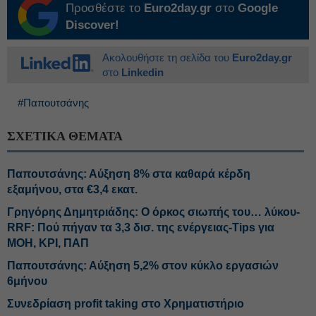
Προσθέστε το
Euro2day.gr
στο
Google
Discover!
Ακολουθήστε τη σελίδα του
Euro2day.gr
στο
Linkedin
#Παπουτσάνης
ΣΧΕΤΙΚΑ ΘΕΜΑΤΑ
Παπουτσάνης: Αύξηση 8% στα καθαρά κέρδη
εξαμήνου, στα €3,4 εκατ.
Γρηγόρης Δημητριάδης: Ο όρκος σιωπής του… λύκου-
RRF: Πού πήγαν τα 3,3 δισ. της ενέργειας-Tips για
ΜΟΗ, ΚΡΙ, ΠΑΠ
Παπουτσάνης: Αύξηση 5,2% στον κύκλο εργασιών
6μήνου
Συνεδρίαση profit taking στο Χρηματιστήριο