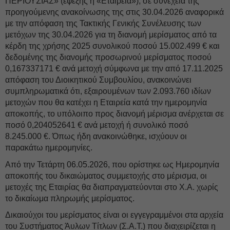
ΠΕΡΙΟΥΣΙΑΣ» (εφεξής η «Εταιρεία»), σε συνέχεια της
προηγούμενης ανακοίνωσης της στις 30.04.2026 αναφορικά
με την απόφαση της Τακτικής Γενικής Συνέλευσης των
μετόχων της 30.04.2026 για τη διανομή μερίσματος από τα
κέρδη της χρήσης 2025 συνολικού ποσού 15.002.499 € και
δεδομένης της διανομής προσωρινού μερίσματος ποσού
0,167337171 € ανά μετοχή σύμφωνα με την από 17.11.2025
απόφαση του Διοικητικού Συμβουλίου, ανακοινώνει
συμπληρωματικά ότι, εξαιρουμένων των 2.093.760 ιδίων
μετοχών που θα κατέχει η Εταιρεία κατά την ημερομηνία
αποκοπής, το υπόλοιπο προς διανομή μέρισμα ανέρχεται σε
ποσό 0,204052641 € ανά μετοχή ή συνολικό ποσό
8.245.000 €. Όπως ήδη ανακοινώθηκε, ισχύουν οι
παρακάτω ημερομηνίες.
Από την Τετάρτη 06.05.2026, που ορίστηκε ως Ημερομηνία
αποκοπής του δικαιώματος συμμετοχής στο μέρισμα, οι
μετοχές της Εταιρίας θα διαπραγματεύονται στο Χ.Α. χωρίς
το δικαίωμα πληρωμής μερίσματος.
Δικαιούχοι του μερίσματος είναι οι εγγεγραμμένοι στα αρχεία
του Συστήματος Άυλων Τίτλων (Σ.Α.Τ.) που διαχειρίζεται η