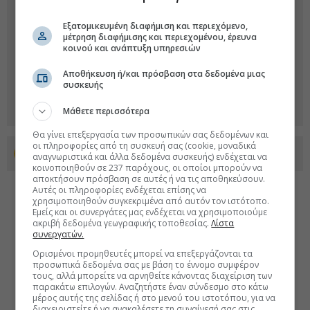
Εξατομικευμένη διαφήμιση και περιεχόμενο,
μέτρηση διαφήμισης και περιεχομένου, έρευνα
κοινού και ανάπτυξη υπηρεσιών
Αποθήκευση ή/και πρόσβαση στα δεδομένα μιας
συσκευής
Μάθετε περισσότερα
Θα γίνει επεξεργασία των προσωπικών σας δεδομένων και
οι πληροφορίες από τη συσκευή σας (cookie, μοναδικά
Προσθέστε το euro2day.gr στο Discover
αναγνωριστικά και άλλα δεδομένα συσκευής) ενδέχεται να
κοινοποιηθούν σε 237 παρόχους, οι οποίοι μπορούν να
αποκτήσουν πρόσβαση σε αυτές ή να τις αποθηκεύσουν.
Αυτές οι πληροφορίες ενδέχεται επίσης να
χρησιμοποιηθούν συγκεκριμένα από αυτόν τον ιστότοπο.
Εμείς και οι συνεργάτες μας ενδέχεται να χρησιμοποιούμε
ακριβή δεδομένα γεωγραφικής τοποθεσίας.
Λίστα
συνεργατών.
Ορισμένοι προμηθευτές μπορεί να επεξεργάζονται τα
προσωπικά δεδομένα σας με βάση το έννομο συμφέρον
τους, αλλά μπορείτε να αρνηθείτε κάνοντας διαχείριση των
παρακάτω επιλογών. Αναζητήστε έναν σύνδεσμο στο κάτω
μέρος αυτής της σελίδας ή στο μενού του ιστοτόπου, για να
διαχειριστείτε ή να ανακαλέσετε τη συναίνεσή σας στις