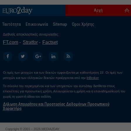
Αρχή
Ταυτότητα
Επικοινωνία
Sitemap
Οροι Χρήσης
Διεθνείς αποκλειστικές συνεργασίες:
FT.com
Stratfor
Factset
Οι τιμές των μετοχών και των δεικτών εμφανίζονται με καθυστέρηση 15’. Οι τιμές των
μετοχών και των ελληνικών δεικτών προέρχονται από την
InBroker
Το σύνολο του περιεχομένου και των υπηρεσιών του euro2day διατίθεται στους
επισκέπτες για προσωπική χρήση. Απαγορεύεται η χρήση και η επαναδημοσίευσή του
χωρίς τη γραπτή άδεια του εκδότη.
Δήλωση Απορρήτου και Προστασίας Δεδομένων Προσωπικού
Χαρακτήρα
Copyright © 2001 – 2026 MEDIA2DAY