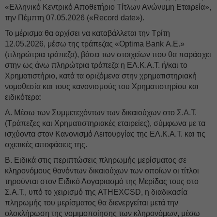
«Ελληνικό Κεντρικό Αποθετήριο Τίτλων Ανώνυμη Εταιρεία»,
την Πέμπτη 07.05.2026 («Record date»).
Το μέρισμα θα αρχίσει να καταβάλλεται την Τρίτη
12.05.2026, μέσω της τράπεζας «Optima Bank Α.Ε.»
(πληρώτρια τράπεζα), βάσει των στοιχείων που θα παράσχει
στην ως άνω πληρώτρια τράπεζα η ΕΛ.Κ.Α.Τ. ή/και το
Χρηματιστήριο, κατά τα οριζόμενα στην χρηματιστηριακή
νομοθεσία και τους κανονισμούς του Χρηματιστηρίου και
ειδικότερα:
Α. Μέσω των Συμμετεχόντων των δικαιούχων στο Σ.Α.Τ.
(Τράπεζες και Χρηματιστηριακές εταιρείες), σύμφωνα με τα
ισχύοντα στον Κανονισμό Λειτουργίας της ΕΛ.Κ.Α.Τ. και τις
σχετικές αποφάσεις της.
Β. Ειδικά στις περιπτώσεις πληρωμής μερίσματος σε
κληρονόμους θανόντων δικαιούχων των οποίων οι τίτλοι
τηρούνται στον Ειδικό Λογαριασμό της Μερίδας τους στο
Σ.Α.Τ., υπό το χειρισμό της ATHEXCSD, η διαδικασία
πληρωμής του μερίσματος θα διενεργείται μετά την
ολοκλήρωση της νομιμοποίησης των κληρονόμων, μέσω