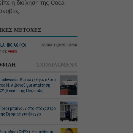
ίπε η διοίκηση της Coca
άνοβιτς.
ΙΚΕΣ ΜΕΤΟΧΕΣ
LA HBC AG (ΚΟ)
58,100
+1,04 %
+0,600
 σε:
Alerts
ΦΙΛΗ
ΣΧΟΛΙΑΣΜΕΝΑ
Tradewinds: Κατασχέθηκε πλοίο
του Ν. Λιβανού για απαίτηση
$21,5 εκατ. της Πειραιώς
Ποιοι μπαίνουν στο στόχαστρο
της Εφορίας για έλεγχο
Ζησιάδης (ONYX): Η επένδυση