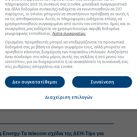
πληροφορίες από τη συσκευή σας (cookie, μοναδικά αναγνωριστικά
και άλλα δεδομένα συσκευής) ενδέχεται να κοινοποιηθούν σε 237
FOLLOW US
παρόχους, οι οποίοι μπορούν να αποκτήσουν πρόσβαση σε αυτές ή
να τις αποθηκεύσουν. Αυτές οι πληροφορίες ενδέχεται επίσης να
Ακολουθήστε τη σελίδα του
Euro2day.gr
στο
Linkedin
χρησιμοποιηθούν συγκεκριμένα από αυτόν τον ιστότοπο. Εμείς και οι
συνεργάτες μας ενδέχεται να χρησιμοποιούμε ακριβή δεδομένα
γεωγραφικής τοποθεσίας.
Λίστα συνεργατών.
ραμένει μία από τις πιο ισχυρές αγορές του ομίλου.
τάνοβιτς είπε ότι η εταιρεία δεν είδε επίπτωση από
Ορισμένοι προμηθευτές μπορεί να επεξεργάζονται τα προσωπικά
δεδομένα σας με βάση το έννομο συμφέρον τους, αλλά μπορείτε να
ας καταστημάτων. Ενώ για τη Ρωσία, η διοίκηση ήταν
αρνηθείτε κάνοντας διαχείριση των παρακάτω επιλογών. Αναζητήστε
τικό περιβάλλον παραμένει αρκετά δύσκολο και δεν
έναν σύνδεσμο στο κάτω μέρος αυτής της σελίδας ή στο μενού του
 στο πρώτο τρίμηνο
», ανέφερε ο κ. Μπογκντάνοβιτς.
ιστοτόπου, για να διαχειριστείτε ή να ανακαλέσετε τη συναίνεσή σας
στις ρυθμίσεις απορρήτου και cookie.
ς εγγύησης συσκευασιών, η διοίκηση αναγνώρισε ότι
α προκαλέσει προσωρινή επιβράδυνση. «
Το επόμενο
Δεν συγκατατίθεμαι
Συναίνεση
 στη χρονιά, οπότε είμαστε έτοιμοι και γι’ αυτό»
,
.
Διαχείριση επιλογών
#Coca-Cola
q Energy-Τα telecom σχέδια της ΔΕΗ-Tips για