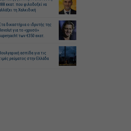
388 εκατ. που φιλοδοξεί να
αλλάξει τη Χαλκιδική
Στα δικαστήρια ο ιδρυτής της
Revolut για το «χρυσό»
superyacht των €350 εκατ.
Βουλγαρική ασπίδα για τις
τιμές ρεύματος στην Ελλάδα