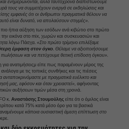
 και ενημερώνονται, αλλά ταυτόχρονα διαπιστώνουμε
ευρά τους να συμμετέχουν ενεργά σε εκδηλώσεις και
επίσης εμφανές ότι οι άνθρωποι πραγματικά θέλουν να
αυτό είναι δυνατό, να απολαύσουν στιγμές».
ν πιο ήπια αύξηση των εσόδων ανά κιβώτιο στο πρώτο
 την εικόνα στο mix, χωρών και συσκευασιών και
τητα λόγω Πάσχα.
«Στο πρώτο τρίμηνο επιλέξαμε
ύτερη έμφαση στον όγκο
. Θέλαμε να αξιοποιήσουμε
ς πωλήσεων και να πετύχουμε θετική επίδοση όγκου».
για ανατιμήσειςμ είπε πως παραμένουν μέρος της
 ανάλογα με τις τοπικές συνθήκες και τις πιέσεις
α ανταποκρινόμαστε με πραγματικά ευέλικτο και
ησή μας, εφόσον και όταν χρειαστεί»,
αφήνοντας
κτικών αυξήσεων τιμών μέσα στη χρονιά.
CFO κ.
Αναστάσης Στουμούλης
είπε ότι ο όμιλος είναι
ρίπου κατά 75% κατά μέσο όρο για τα βασικά
αναμένουμε κάποια ουσιαστική άμεση επίπτωση στο
φερε.
 και δύο εκκρεμότητες για την