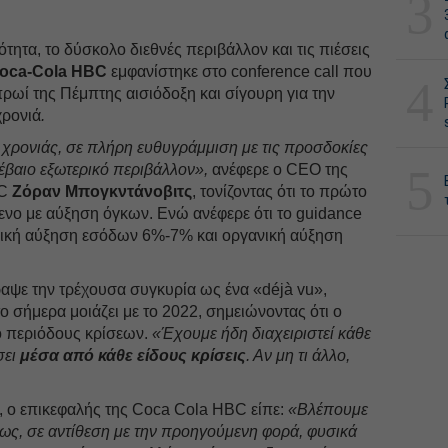
3
τητα, το δύσκολο διεθνές περιβάλλον και τις πιέσεις
oca-Cola HBC
εμφανίστηκε στο conference call που
4
ωί της Πέμπτης αισιόδοξη και σίγουρη για την
χρονιά
.
 χρονιάς, σε πλήρη ευθυγράμμιση με τις προσδοκίες
5
έβαιο εξωτερικό περιβάλλον»,
ανέφερε ο CEO της
C
Ζόραν Μπογκντάνοβιτς
, τονίζοντας ότι το πρώτο
ενο με αύξηση όγκων. Ενώ ανέφερε ότι το guidance
νική αύξηση εσόδων 6%-7% και οργανική αύξηση
αψε την τρέχουσα συγκυρία ως ένα «déjà vu»,
 σήμερα μοιάζει με το 2022, σημειώνοντας ότι ο
ό περιόδους κρίσεων.
«Έχουμε ήδη διαχειριστεί κάθε
σει
μέσα από κάθε είδους κρίσεις
. Αν μη τι άλλο,
 ο επικεφαλής της Cοca Cola HBC είπε:
«Βλέπουμε
ίσως, σε αντίθεση με την προηγούμενη φορά, φυσικά