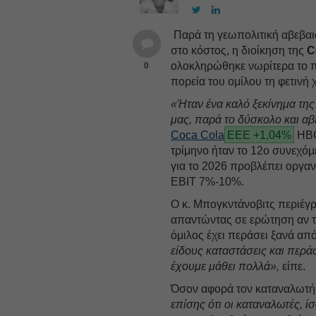
Παρά τη γεωπολιτική αβεβαιό
στο κόστος, η διοίκηση της
C
ολοκληρώθηκε νωρίτερα το πρ
0
πορεία του ομίλου τη φετινή 
«Ήταν ένα καλό ξεκίνημα της
μας, παρά το δύσκολο και αβ
Coca Cola
ΕΕΕ +1,04%
HB
τρίμηνο ήταν το 12ο συνεχόμ
για το 2026 προβλέπει οργα
EBIT 7%-10%.
Ο κ. Μπογκντάνοβιτς περιέγρ
απαντώντας σε ερώτηση αν το
όμιλος έχει περάσει ξανά απ
είδους καταστάσεις και περά
έχουμε μάθει πολλά»,
είπε.
Όσον αφορά τον καταναλωτή,
επίσης ότι οι καταναλωτές, 