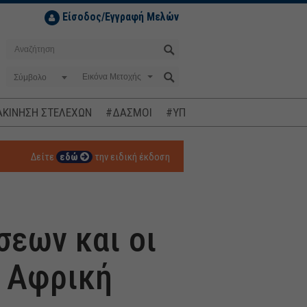
Είσοδος/Εγγραφή Μελών
Σύμβολο
ΚΙΝΗΣΗ ΣΤΕΛΕΧΩΝ
#ΔΑΣΜΟΙ
#ΥΠΟΚΛΟΠΕΣ
#ΠΛΗΘΩΡΙΣΜ
Δείτε
εδώ
την ειδική έκδοση
σεων και οι
ν Αφρική