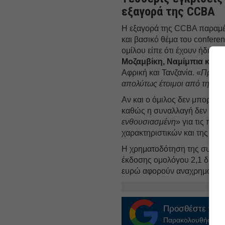
εξαγορά της CCBA
Η εξαγορά της CCBA παραμέν
και βασικό θέμα του conferen
ομίλου είπε ότι έχουν ήδη λ
Μοζαμβίκη, Ναμίμπια και
Αφρική και Τανζανία. «
Προετο
απολύτως έτοιμοι από την π
Αν και ο όμιλος δεν μπορεί 
καθώς η συναλλαγή δεν έχει ο
ενθουσιασμένη
» για τις πρ
χαρακτηριστικών και της μα
Η χρηματοδότηση της συναλ
έκδοσης ομολόγου 2,1 δισ. ε
ευρώ αφορούν αναχρηματοδό
Προσθέστε το
E
Παρακολουθήστε τις