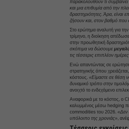
παρακολουθούν τι συμβαίνει
και μια επιθυμία από την πλ
δραστηριότητες. Άρα, είναι 
ζήσουν και, στον βαθμό που 
Στο ερώτημα αναλυτή για τη
τρίμηνο, η διοίκηση απέδωσε
στην προωθητική δραστηριό
σκόπιμα να δώσουμε
μεγαλ
τις τέσσερις επιπλέον ημέρε
Ενώ απαντώντας σε ερώτηση 
στρατηγικής όπου χρειάζεται,
κόστους.
«Είμαστε σε θέση ν
δυναμικό τρόπο στην τιμολόγ
ανοιχτό το ενδεχόμενο επιλε
Αναφορικά με το κόστος, ο 
καλυμμένος μέσω hedging πε
commodities του 2026.
«Δεν 
υπόλοιπο της χρονιάς»
, ανέ
Τέσσερις εγκρίσεις