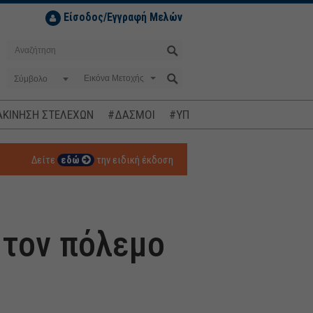
Είσοδος/Εγγραφή Μελών
Σύμβολο
ΚΙΝΗΣΗ ΣΤΕΛΕΧΩΝ
#ΔΑΣΜΟΙ
#ΥΠΟΚΛΟΠΕΣ
#ΠΛΗΘΩΡΙΣΜ
Δείτε
εδώ
την ειδική έκδοση
 τον πόλεμο