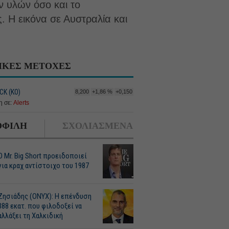
ν υλών όσο και το
. Η εικόνα σε Αυστραλία και
ΙΚΕΣ ΜΕΤΟΧΕΣ
CK (ΚΟ)
8,200
+1,86 %
+0,150
 σε:
Alerts
ΦΙΛΗ
ΣΧΟΛΙΑΣΜΕΝΑ
O Mr. Big Short προειδοποιεί
για κραχ αντίστοιχο του 1987
Ζησιάδης (ONYX): Η επένδυση
388 εκατ. που φιλοδοξεί να
αλλάξει τη Χαλκιδική