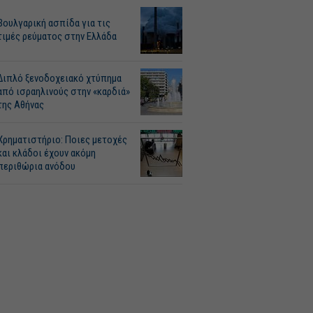
Βουλγαρική ασπίδα για τις
τιμές ρεύματος στην Ελλάδα
Διπλό ξενοδοχειακό χτύπημα
από ισραηλινούς στην «καρδιά»
της Αθήνας
Χρηματιστήριο: Ποιες μετοχές
και κλάδοι έχουν ακόμη
περιθώρια ανόδου