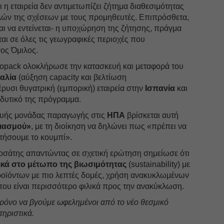
 εταιρεία δεν αντιμετωπίζει ζήτημα διαθεσιμότητας
ών της σχέσεων με τους προμηθευτές. Επιπρόσθετα,
και να εντείνεται- η υποχώρηση της ζήτησης, πράγμα
ται σε όλες τις γεωγραφικές περιοχές που
νος Όμιλος.
xοpack ολοκλήρωσε την κατασκευή και μεταφορά του
αλία
(αύξηση capacity και βελτίωση
ρυσι θυγατρική (εμπορική) εταιρεία στην
Ισπανία
και
ενδυτικό της πρόγραμμα.
κευής μονάδας παραγωγής στις
ΗΠΑ
βρίσκεται αυτή
ιασμού»
, με τη διοίκηση να δηλώνει πως «πρέπει να
ατήσουμε το κουμπί».
οσάτης απαντώντας σε σχετική ερώτηση σημείωσε ότι
ικά στο μέτωπο της βιωσιμότητας
(sustainability) με
οϊόντων με πιο λεπτές δομές, χρήση ανακυκλωμένων
ου είναι περισσότερο φιλικά προς την ανακύκλωση.
όνο να βγούμε ωφελημένοι από το νέο θεσμικό
ηριστικά.