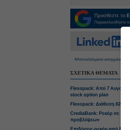
Προσθέστε το
E
Παρακολουθήστε τις
#Αποτελέσματα εισηγμένων
ΣΧΕΤΙΚΑ ΘΕΜΑΤΑ
Flexopack: Από 7 Αυγούστ
stock option plan
Flexopack: Διάθεση 82.400
CrediaBank: Ρεκόρ σε εκτ
προβλέψεων
Επιδόσεις-ρεκόρ από Metl