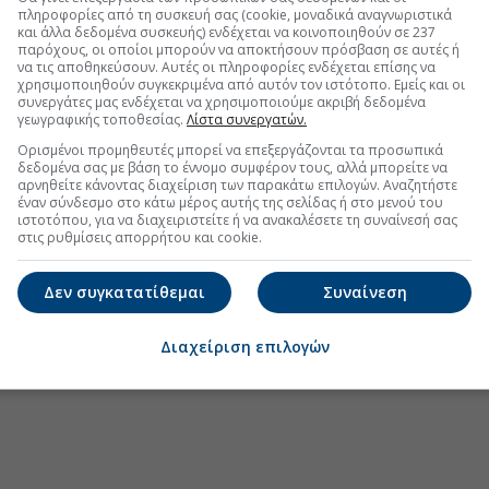
πληροφορίες από τη συσκευή σας (cookie, μοναδικά αναγνωριστικά
και άλλα δεδομένα συσκευής) ενδέχεται να κοινοποιηθούν σε 237
παρόχους, οι οποίοι μπορούν να αποκτήσουν πρόσβαση σε αυτές ή
να τις αποθηκεύσουν. Αυτές οι πληροφορίες ενδέχεται επίσης να
χρησιμοποιηθούν συγκεκριμένα από αυτόν τον ιστότοπο. Εμείς και οι
.gr στο Discover
συνεργάτες μας ενδέχεται να χρησιμοποιούμε ακριβή δεδομένα
γεωγραφικής τοποθεσίας.
Λίστα συνεργατών.
Ορισμένοι προμηθευτές μπορεί να επεξεργάζονται τα προσωπικά
δεδομένα σας με βάση το έννομο συμφέρον τους, αλλά μπορείτε να
αρνηθείτε κάνοντας διαχείριση των παρακάτω επιλογών. Αναζητήστε
έναν σύνδεσμο στο κάτω μέρος αυτής της σελίδας ή στο μενού του
ιστοτόπου, για να διαχειριστείτε ή να ανακαλέσετε τη συναίνεσή σας
στις ρυθμίσεις απορρήτου και cookie.
Δεν συγκατατίθεμαι
Συναίνεση
Διαχείριση επιλογών