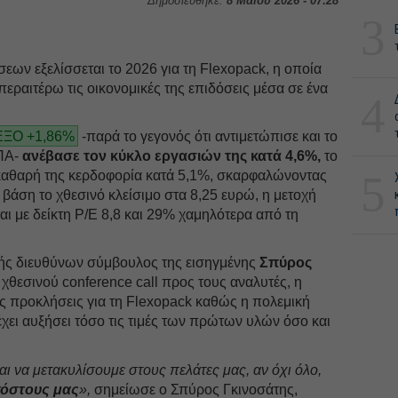
Δημοσιεύθηκε:
8 Μαΐου 2026 - 07:28
3
εων εξελίσσεται το 2026 για τη Flexοpack, η οποία
περαιτέρω τις οικονομικές της επιδόσεις μέσα σε ένα
4
ΞΟ +1,86%
-παρά το γεγονός ότι αντιμετώπισε και το
ΗΠΑ-
ανέβασε τον κύκλο εργασιών της κατά 4,6%,
το
5
καθαρή της κερδοφορία κατά 5,1%, σκαρφαλώνοντας
ε βάση το χθεσινό κλείσιμο στα 8,25 ευρώ, η μετοχή
αι με δείκτη P/E 8,8 και 29% χαμηλότερα από τη
ς διευθύνων σύμβουλος της εισηγμένης
Σπύρος
 χθεσινού conference call προς τους αναλυτές, η
έες προκλήσεις για τη Flexοpack καθώς η πολεμική
ει αυξήσει τόσο τις τιμές των πρώτων υλών όσο και
ι να μετακυλίσουμε στους πελάτες μας, αν όχι όλο,
κόστους μας
»,
σημείωσε ο Σπύρος Γκινοσάτης,