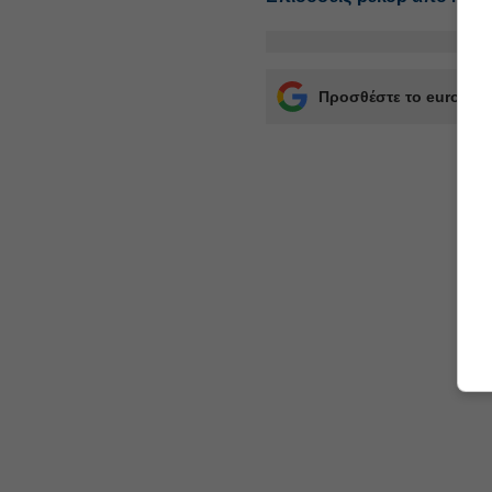
Προσθέστε το euro2day