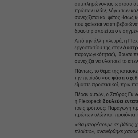
συμπληρώνοντας ωστόσο ότι η
πρώτων υλών, λόγω των καλ
συνεχίζεται και φέτος -ίσως 
που φαίνεται να επιβεβαιώνε
δραστηριοποιείται ο εισηγμέ
Από την άλλη πλευρά, η Fle
εργοστασίου της στην
Αυστρ
παραγωγικότητας), ίδρυσε πέ
συνεχίζει να υλοποιεί το επ
Πάντως, το θέμα της κατασ
την περίοδο
«σε φάση σχεδ
είμαστε προσεκτικοί, πριν π
Πέραν αυτών, ο Σπύρος Γκιν
η Flexοpack
δουλεύει εντατ
τρεις τρόπους: Παραγωγή πρ
πρώτων υλών και προϊόντα π
«Θα μπορέσουμε σε βάθος χρ
πλαίσιο», αναφέρθηκε χαρακτ