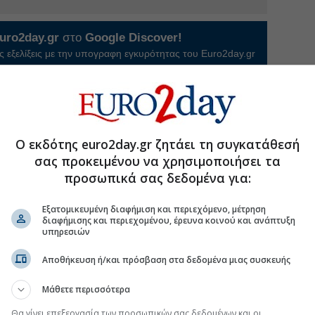
uro2day.gr
στο
Google Discover!
 εξελίξεις με την υπογραφη εγκυρότητας του Euro2day.gr
FOLLOW US
Ακολουθήστε τη σελίδα του
Euro2day.gr
στο
Linkedin
Ο εκδότης euro2day.gr ζητάει τη συγκατάθεσή
#Flexopack
σας προκειμένου να χρησιμοποιήσει τα
προσωπικά σας δεδομένα για:
Εξατομικευμένη διαφήμιση και περιεχόμενο, μέτρηση
ου σε διαπραγμάτευση οι νέες μετοχές από το
διαφήμισης και περιεχομένου, έρευνα κοινού και ανάπτυξη
υπηρεσιών
 μετοχών σε 20 στελέχη στο stock option plan
Αποθήκευση ή/και πρόσβαση στα δεδομένα μιας συσκευής
αμιεύσεις και επαναλαμβανόμενα κέρδη προ
Μάθετε περισσότερα
en στο εξάμηνο, EBITDA στα 550 εκατ. ευρώ
Θα γίνει επεξεργασία των προσωπικών σας δεδομένων και οι