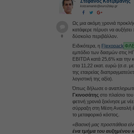
Στέφανος Kοτζαμάνης
kotzamanis@euro2day.gr
Ως μια ακόμη χρονιά προκλήσ
κατάφερε πέρυσι να αυξήσει 
δύσκολο περιβάλλον.
0
Ειδικότερα, η
Flexopack
ΦΛΕ
εμπόδιο των δασμών στις 
EBITDA κατά 25,6% και την 
στα 11,22 εκατ. ευρώ (σ.σ. μ
της εταιρείας διαπραγματεύετ
λογιστική της αξία).
Όπως δήλωσε o αναπληρωτή
Γκινοσάτης
στο πλαίσιο του
φετινή χρονιά ξεκίνησε με ν
σύρραξη στη Μέση Ανατολή έχ
το μεταφορικό κόστος.
«Βασική μας προσπάθεια είνα
ένα τμήμα του αυξημένου 