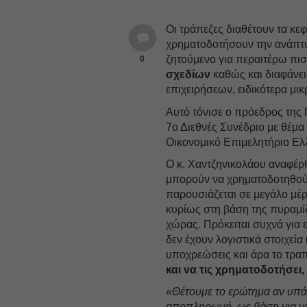
Oι τράπεζες διαθέτουν τα κεφ
χρηματοδοτήσουν την ανάπτυξ
ζητούμενο για περαιτέρω πισ
0
σχεδίων
καθώς και διαφάνει
επιχειρήσεων, ειδικότερα μι
Αυτό τόνισε ο πρόεδρος της
7ο Διεθνές Συνέδριο με θέμα
Οικονομικό Επιμελητήριο Ελ
Ο κ. Χαντζηνικολάου αναφέρ
μπορούν να χρηματοδοτηθούν
παρουσιάζεται σε μεγάλο μέ
κυρίως στη βάση της πυραμί
χώρας. Πρόκειται συχνά για 
δεν έχουν λογιστικά στοιχεί
υποχρεώσεις και άρα το τρα
και να τις χρηματοδοτήσει,
«Θέτουμε το ερώτημα αν υπάρ
αποπληρωμή, ως βάση για ν