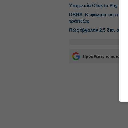
Υπηρεσία Click to Pay για 
DBRS: Κεφάλαια και πιστωτ
τράπεζες
Πώς έβγαλαν 2,5 δισ. οι τ
Προσθέστε το euro2day