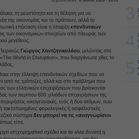
Δημοσιεύθηκε:
8 Μαΐου 2026 - 16:05
3
άλαια, τη ρευστότητα και τη θέληση για να
η της οικονομίας και το πράττουν, αλλά το
τωτική επέκταση είναι η ύπαρξη
επενδυτικών
ας των οικονομικών στοιχείων από πλευράς των
4
κρού μεγέθους.
 Πειραιώς
Γιώργος Χαντζηνικολάου
, μιλώντας στο
 «The World in Disruption», που διοργάνωσε χθες το
5
λάδος.
θηκε στην έλλειψη επενδυτικών σχεδίων που να
 από τις τράπεζες, αλλά και στο πρόβλημα που
ρος των ελληνικών επιχειρήσεων που βρίσκονται
δας των περίπου 600 χιλιάδων επιχειρήσεων της
επιχειρήσεις οικογενειακές, ενός ή δύο ατόμων, που
α ή τακτοποιημένες φορολογικές ή ασφαλιστικές
πεζικό σύστημα
δεν μπορεί να τις «αναγνωρίσει»
όπως είπε.
χει επιχειρηματικό σχέδιο και αν είναι δυνατή η
α προχωρήσουμε σε χρηματοδότηση, και δεν