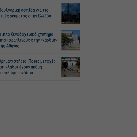
Βουλγαρική ασπίδα για τις
τιμές ρεύματος στην Ελλάδα
Διπλό ξενοδοχειακό χτύπημα
από ισραηλινούς στην «καρδιά»
της Αθήνας
Χρηματιστήριο: Ποιες μετοχές
και κλάδοι έχουν ακόμη
περιθώρια ανόδου