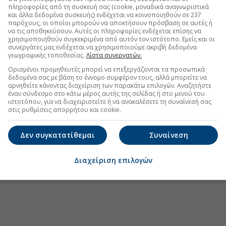
πληροφορίες από τη συσκευή σας (cookie, μοναδικά αναγνωριστικά
τις κάρτες της Τράπεζας Πειραιώς
και άλλα δεδομένα συσκευής) ενδέχεται να κοινοποιηθούν σε 237
παρόχους, οι οποίοι μπορούν να αποκτήσουν πρόσβαση σε αυτές ή
ική επέκταση θωρακίζουν τις ελληνικές
να τις αποθηκεύσουν. Αυτές οι πληροφορίες ενδέχεται επίσης να
χρησιμοποιηθούν συγκεκριμένα από αυτόν τον ιστότοπο. Εμείς και οι
συνεργάτες μας ενδέχεται να χρησιμοποιούμε ακριβή δεδομένα
ράπεζες το πρώτο εξάμηνο
γεωγραφικής τοποθεσίας.
Λίστα συνεργατών.
Ορισμένοι προμηθευτές μπορεί να επεξεργάζονται τα προσωπικά
δεδομένα σας με βάση το έννομο συμφέρον τους, αλλά μπορείτε να
αρνηθείτε κάνοντας διαχείριση των παρακάτω επιλογών. Αναζητήστε
έναν σύνδεσμο στο κάτω μέρος αυτής της σελίδας ή στο μενού του
.gr στο Discover
ιστοτόπου, για να διαχειριστείτε ή να ανακαλέσετε τη συναίνεσή σας
στις ρυθμίσεις απορρήτου και cookie.
Δεν συγκατατίθεμαι
Συναίνεση
Διαχείριση επιλογών