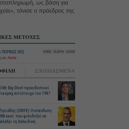
η αποπληρωμή, ως βάση για
εία», τόνισε ο πρόεδρος της
ΙΚΕΣ ΜΕΤΟΧΕΣ
ΠΕΙΡΑΙΩΣ (ΚΟ)
9,952
-0,18 %
-0,018
 σε:
Alerts
ΦΙΛΗ
ΣΧΟΛΙΑΣΜΕΝΑ
O Mr. Big Short προειδοποιεί
για κραχ αντίστοιχο του 1987
Ζησιάδης (ONYX): Η επένδυση
388 εκατ. που φιλοδοξεί να
αλλάξει τη Χαλκιδική