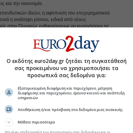
ις και την οικονομία.
 επενδυτικών ιδεών, η αφύπνιση του επιχειρηματικού
σικά η ανάληψη ρίσκου, ειδικά από νέους
είς στην Πειραιώς ενθαρρύνουμε να κυνηγήσουν τις
κά.
uro2day.gr
στο
Google Discover!
Ο εκδότης euro2day.gr ζητάει τη συγκατάθεσή
 εξελίξεις με την υπογραφη εγκυρότητας του Euro2day.gr
σας προκειμένου να χρησιμοποιήσει τα
προσωπικά σας δεδομένα για:
FOLLOW US
Ακολουθήστε τη σελίδα του
Euro2day.gr
στο
Linkedin
Εξατομικευμένη διαφήμιση και περιεχόμενο, μέτρηση
διαφήμισης και περιεχομένου, έρευνα κοινού και ανάπτυξη
υπηρεσιών
#Τράπεζα Πειραιώς
Αποθήκευση ή/και πρόσβαση στα δεδομένα μιας συσκευής
Μάθετε περισσότερα
η καταβολή της επιστροφής κεφαλαίου
Θα γίνει επεξεργασία των προσωπικών σας δεδομένων και οι