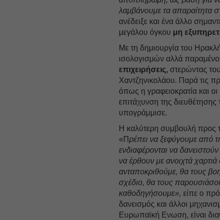
λαμβάνουμε τα απαραίτητα στ
ανέδειξε και ένα άλλο σημαν
μεγάλου όγκου
μη εξυπηρετ
Με τη δημιουργία του Ηρακλή
ισολογισμών αλλά παραμένου
επιχειρήσεις,
στερώντας του
Χαντζηνικολάου. Παρά τις π
όπως η γραφειοκρατία και οι
επιτάχυνση της διευθέτησης 
υπογράμμισε.
Η καλύτερη συμβουλή προς τις
«Π
ρέπει να ξεφύγουμε από τ
ενδιαφέρονται να δανειστούν
να έρθουν με ανοιχτά χαρτιά 
ανταποκριθούμε, θα τους βοη
σχέδιο, θα τους παρουσιάσου
καθοδηγήσουμε»,
είπε ο πρό
δανεισμός και άλλοι μηχανισ
Ευρωπαϊκή Ενωση, είναι δια