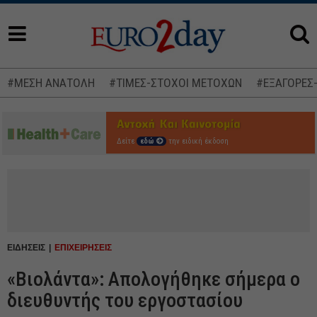
#ΜΕΣΗ ΑΝΑΤΟΛΗ
#ΤΙΜΕΣ-ΣΤΟΧΟΙ ΜΕΤΟΧΩΝ
#ΕΞΑΓΟΡΕΣ
Δείτε
εδώ
την ειδική έκδοση
ΕΙΔΗΣΕΙΣ
ΕΠΙΧΕΙΡΗΣΕΙΣ
«Βιολάντα»: Απολογήθηκε σήμερα ο
διευθυντής του εργοστασίου