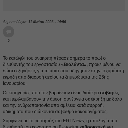
Δημοσιεύθηκε:
11 Μαΐου 2026 - 14:59
0
Το κατώφλι του ανακριτή πέρασε σήμερα το πρωί ο
διευθυντής του εργοστασίου
«Βιολάντα»
, προκειμένου να
δώσει εξηγήσεις για τα αίτια που οδήγησαν στην ισχυρότατη
έκρηξη από διαρροή αερίου τα ξημερώματα της 26ης
Ιανουαρίου.
Οι κατηγορίες που τον βαραίνουν είναι ιδιαίτερα
σοβαρές
και περιλαμβάνουν την άμεση συνέργεια σε έκρηξη με δόλο
και την ανθρωποκτονία από αμέλεια κατά συρροή,
αδικήματα που διώκονται σε βαθμό κακουργήματος.
Σύμφωνα με το ρεπορτάζ του ERTNews, η απολογία του
διευθυντή του εργοστασίου θεωρείται
καθοριστική
για